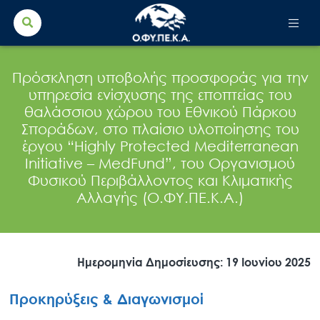
Search Button
Search
for:
Πρόσκληση υποβολής προσφοράς για την
υπηρεσία ενίσχυσης της εποπτείας του
θαλάσσιου χώρου του Εθνικού Πάρκου
Σποράδων, στο πλαίσιο υλοποίησης του
έργου “Highly Protected Mediterranean
Initiative – MedFund”, του Οργανισμού
Φυσικού Περιβάλλοντος και Κλιματικής
Αλλαγής (Ο.ΦΥ.ΠΕ.Κ.Α.)
Ημερομηνία Δημοσίευσης: 19 Ιουνίου 2025
Προκηρύξεις & Διαγωνισμοί