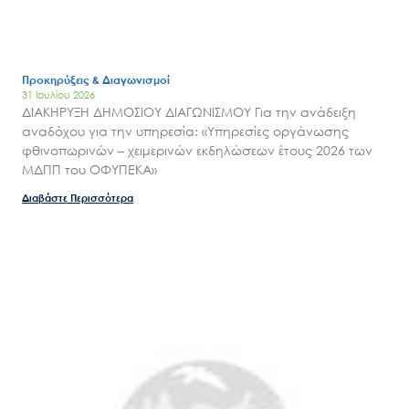
Προκηρύξεις & Διαγωνισμοί
31 Ιουλίου 2026
ΔΙΑΚΗΡΥΞΗ ΔΗΜΟΣΙΟΥ ΔΙΑΓΩΝΙΣΜΟΥ Για την ανάδειξη
αναδόχου για την υπηρεσία: «Υπηρεσίες οργάνωσης
φθινοπωρινών – χειμερινών εκδηλώσεων έτους 2026 των
ΜΔΠΠ του ΟΦΥΠΕΚΑ»
Διαβάστε Περισσότερα
Search
for:
Ο.ΦΥ.ΠΕ.Κ.Α.
Νέα – Δημοσιότητα
Άξονες δράσης
Μ.Δ.Π.Π.