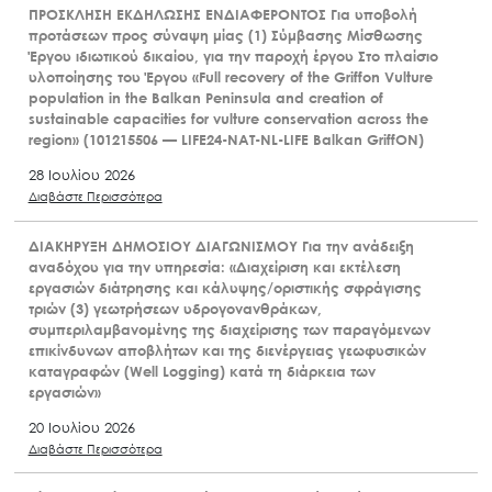
ΠΡΟΣΚΛΗΣΗ ΕΚΔΗΛΩΣΗΣ ΕΝΔΙΑΦΕΡΟΝΤΟΣ Για υποβολή
προτάσεων προς σύναψη μίας (1) Σύμβασης Μίσθωσης
Έργου ιδιωτικού δικαίου, για την παροχή έργου Στο πλαίσιο
υλοποίησης του Έργου «Full recovery of the Griffon Vulture
population in the Balkan Peninsula and creation of
sustainable capacities for vulture conservation across the
region» (101215506 — LIFE24-NAT-NL-LIFE Balkan GriffON)
28 Ιουλίου 2026
Διαβάστε Περισσότερα
ΔΙΑΚΗΡΥΞΗ ΔΗΜΟΣΙΟΥ ΔΙΑΓΩΝΙΣΜΟΥ Για την ανάδειξη
αναδόχου για την υπηρεσία: «Διαχείριση και εκτέλεση
εργασιών διάτρησης και κάλυψης/οριστικής σφράγισης
τριών (3) γεωτρήσεων υδρογονανθράκων,
συμπεριλαμβανομένης της διαχείρισης των παραγόμενων
επικίνδυνων αποβλήτων και της διενέργειας γεωφυσικών
καταγραφών (Well Logging) κατά τη διάρκεια των
εργασιών»
20 Ιουλίου 2026
Διαβάστε Περισσότερα