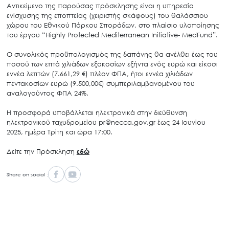
Αντικείμενο της παρούσας πρόσκλησης είναι η υπηρεσία
ενίσχυσης της εποπτείας (χειριστής σκάφους) του θαλάσσιου
χώρου του Εθνικού Πάρκου Σποράδων, στο πλαίσιο υλοποίησης
του έργου “Highly Protected Mediterranean Initiative- MedFund”.
Ο συνολικός προϋπολογισμός της δαπάνης θα ανέλθει έως του
ποσού των επτά χιλιάδων εξακοσίων εξήντα ενός ευρώ και είκοσι
εννέα λεπτών (7.661,29 €) πλέον ΦΠΑ, ήτοι εννέα χιλιάδων
πεντακοσίων ευρώ (9.500,00€) συμπεριλαμβανομένου του
αναλογούντος ΦΠΑ 24%.
Η προσφορά υποβάλλεται ηλεκτρονικά στην διεύθυνση
ηλεκτρονικού ταχυδρομείου pr@necca.gov.gr έως 24 Ιουνίου
2025, ημέρα Τρίτη και ώρα 17:00.
Δείτε την Πρόσκληση
εδώ
Share on social :