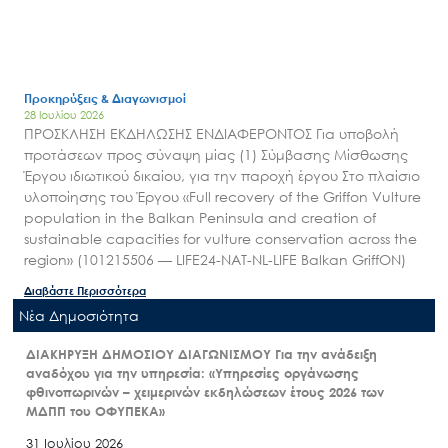
Προκηρύξεις & Διαγωνισμοί
28 Ιουλίου 2026
ΠΡΟΣΚΛΗΣΗ ΕΚΔΗΛΩΣΗΣ ΕΝΔΙΑΦΕΡΟΝΤΟΣ Για υποβολή
προτάσεων προς σύναψη μίας (1) Σύμβασης Μίσθωσης
Έργου ιδιωτικού δικαίου, για την παροχή έργου Στο πλαίσιο
υλοποίησης του Έργου «Full recovery of the Griffon Vulture
population in the Balkan Peninsula and creation of
sustainable capacities for vulture conservation across the
region» (101215506 — LIFE24-NAT-NL-LIFE Balkan GriffON)
Διαβάστε Περισσότερα
Nέα Δημοσιότητα
ΔΙΑΚΗΡΥΞΗ ΔΗΜΟΣΙΟΥ ΔΙΑΓΩΝΙΣΜΟΥ Για την ανάδειξη
αναδόχου για την υπηρεσία: «Υπηρεσίες οργάνωσης
φθινοπωρινών – χειμερινών εκδηλώσεων έτους 2026 των
ΜΔΠΠ του ΟΦΥΠΕΚΑ»
31 Ιουλίου 2026