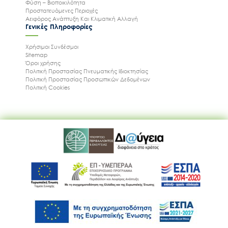
Φύση – Βιοποικιλότητα
Προστατευόμενες Περιοχές
Αειφόρος Ανάπτυξη Και Κλιματική Αλλαγή
Γενικές Πληροφορίες
Χρήσιμοι Συνδέσμοι
Sitemap
Όροι χρήσης
Πολιτική Προστασίας Πνευματικής Ιδιοκτησίας
Πολιτική Προστασίας Προσωπικών Δεδομένων
Πολιτική Cookies
Ακολουθήστε μας