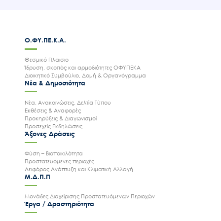
Ο.ΦΥ.ΠΕ.Κ.Α.
Θεσμικό Πλαισιο
Ίδρυση, σκοπός και αρμοδιότητες ΟΦΥΠΕΚΑ
Διοικητικό Συμβούλιο, Δομή & Οργανόγραμμα
Νέα & Δημοσιότητα
Νέα, Ανακοινώσεις, Δελτία Τύπου
Εκθέσεις & Αναφορές
Προκηρύξεις & Διαγωνισμοί
Προσεχείς Εκδηλώσεις
Άξονες Δράσεις
Φύση – Βιοποικιλότητα
Προστατευόμενες περιοχές
Αειφόρος Ανάπτυξη και Κλιματική Αλλαγή
Μ.Δ.Π.Π
Μονάδες Διαχείρισης Προστατευόμενων Περιοχών
Έργα / Δραστηριότητα