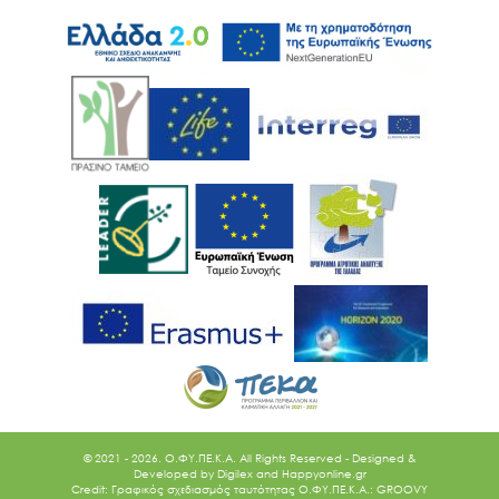
© 2021 - 2026. O.ΦΥ.ΠΕ.Κ.Α. All Rights Reserved - Designed &
Developed by
Digilex
and
Happyonline.gr
Credit: Γραφικός σχεδιασμός ταυτότητας Ο.ΦΥ.ΠΕ.Κ.Α.: GROOVY