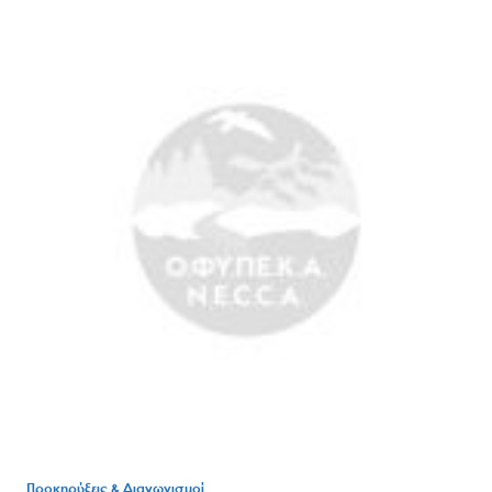
Search
for:
Ο.ΦΥ.ΠΕ.Κ.Α.
Νέα – Δημοσιότητα
Άξονες δράσης
Μ.Δ.Π.Π.
Έργα
Εισιτήρια
Προκηρύξεις & Διαγωνισμοί