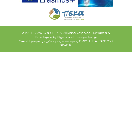
© 2021 - 2026. O.ΦΥ.ΠΕ.Κ.Α. All Rights Reserved - Designed &
Developed by
Digilex
and
Happyonline.gr
Credit: Γραφικός σχεδιασμός ταυτότητας Ο.ΦΥ.ΠΕ.Κ.Α.: GROOVY
GRAPHX.