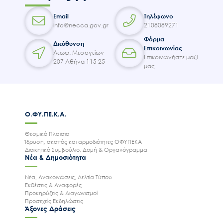
Email
Τηλέφωνο
info@necca.gov.gr
2108089271
Φόρμα
Διεύθυνση
Επικοινωνίας
Λεωφ. Μεσογείων
Επικοινωνήστε μαζί
207 Αθήνα 115 25
μας
Ο.ΦΥ.ΠΕ.Κ.Α.
Θεσμικό Πλαισιο
Ίδρυση, σκοπός και αρμοδιότητες ΟΦΥΠΕΚΑ
Διοικητικό Συμβούλιο, Δομή & Οργανόγραμμα
Νέα & Δημοσιότητα
Νέα, Ανακοινώσεις, Δελτία Τύπου
Εκθέσεις & Αναφορές
Προκηρύξεις & Διαγωνισμοί
Προσεχείς Εκδηλώσεις
Άξονες Δράσεις