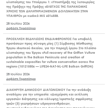
υλοποίησης του Υποέργου 1: «Υποστήριξη της λειτουργίας
της Πράξης» της Πράξης «ΕΛΕΓΧΟΣ ΤΗΣ ΠΑΡΑΝΟΜΗΣ
ΧΡΗΣΗΣ ΤΩΝ ΔΗΛΗΤΗΡΙΑΣΜΕΝΩΝ ΔΟΛΩΜΑΤΩΝ ΣΤΗΝ
ΥΠΑΙΘΡΟ» με κωδικό MIS 6016558.
28 Ιουλίου 2026
Διαβάστε Περισσότερα
ΠΡΟΣΚΛΗΣΗ ΕΚΔΗΛΩΣΗΣ ΕΝΔΙΑΦΕΡΟΝΤΟΣ Για υποβολή
προτάσεων προς σύναψη μίας (1) Σύμβασης Μίσθωσης
Έργου ιδιωτικού δικαίου, για την παροχή έργου Στο πλαίσιο
υλοποίησης του Έργου «Full recovery of the Griffon Vulture
population in the Balkan Peninsula and creation of
sustainable capacities for vulture conservation across the
region» (101215506 — LIFE24-NAT-NL-LIFE Balkan GriffON)
28 Ιουλίου 2026
Διαβάστε Περισσότερα
ΔΙΑΚΗΡΥΞΗ ΔΗΜΟΣΙΟΥ ΔΙΑΓΩΝΙΣΜΟΥ Για την ανάδειξη
αναδόχου για την υπηρεσία: «Διαχείριση και εκτέλεση
εργασιών διάτρησης και κάλυψης/οριστικής σφράγισης
τριών (3) γεωτρήσεων υδρογονανθράκων,
συμπεριλαμβανομένης της διαχείρισης των παραγόμενων