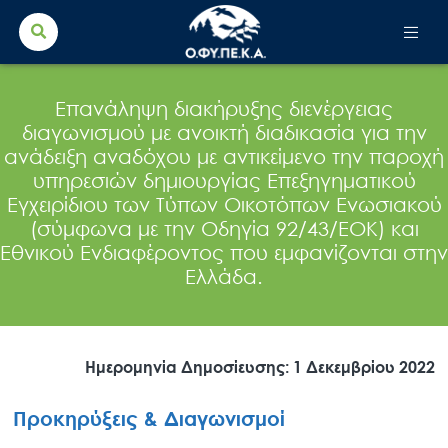
Search Button
Search
for:
Επανάληψη διακήρυξης διενέργειας
διαγωνισμού με ανοικτή διαδικασία για την
ανάδειξη αναδόχου με αντικείμενο την παροχή
υπηρεσιών δημιουργίας Επεξηγηματικού
Εγχειρίδιου των Τύπων Οικοτόπων Ενωσιακού
(σύμφωνα με την Οδηγία 92/43/ΕΟΚ) και
Εθνικού Ενδιαφέροντος που εμφανίζονται στην
Ελλάδα.
Ημερομηνία Δημοσίευσης: 1 Δεκεμβρίου 2022
Προκηρύξεις & Διαγωνισμοί