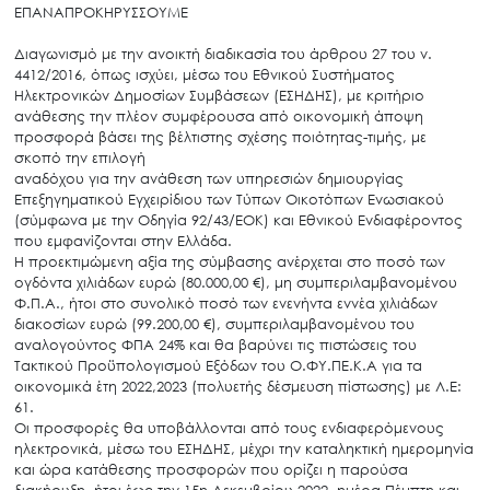
ΕΠΑΝΑΠΡΟΚΗΡΥΣΣΟΥΜΕ
Διαγωνισμό
με
την
ανοικτή
διαδικασία
του
άρθρου
27
του
ν.
4412/2016,
όπως
ισχύει,
μέσω
του
Εθνικού
Συστήματος
Ηλεκτρονικών
Δημοσίων
Συμβάσεων
(ΕΣΗΔΗΣ),
με
κριτήριο
ανάθεσης
την
πλέον
συμφέρουσα
από
οικονομική
άποψη
προσφορά
βάσει
της
βέλτιστης
σχέσης
ποιότητας-τιμής,
με
σκοπό
την
επιλογή
αναδόχου
για
την
ανάθεση
των
υπηρεσιών
δημιουργίας
Επεξηγηματικού
Εγχειρίδιου
των
Τύπων
Οικοτόπων
Ενωσιακού
(σύμφωνα
με
την
Οδηγία
92/43/ΕΟΚ)
και
Εθνικού
Ενδιαφέροντος
που
εμφανίζονται
στην
Ελλάδα.
Η
προεκτιμώμενη
αξία
της
σύμβασης
ανέρχεται
στο
ποσό
των
ογδόντα
χιλιάδων
ευρώ
(80.000,00 €),
μη
συμπεριλαμβανομένου
Φ.Π.Α.,
ήτοι
στο
συνολικό
ποσό
των
ενενήντα
εννέα
χιλιάδων
διακοσίων
ευρώ
(99.200,00 €),
συμπεριλαμβανομένου
του
αναλογούντος
ΦΠΑ
24%
και
θα
βαρύνει
τις
πιστώσεις
του
Τακτικού
Προϋπολογισμού
Εξόδων
του
Ο.ΦΥ.ΠΕ.Κ.Α
για
τα
οικονομικά
έτη
2022,2023
(πολυετής
δέσμευση
πίστωσης)
με
Λ.Ε:
61.
Οι
προσφορές
θα
υποβάλλονται
από
τους
ενδιαφερόμενους
ηλεκτρονικά,
μέσω
του
ΕΣΗΔΗΣ,
μέχρι
την
καταληκτική
ημερομηνία
και
ώρα
κατάθεσης
προσφορών
που
ορίζει
η
παρούσα
διακήρυξη,
ήτοι
έως
την
15
η
Δεκεμβρίου
2022,
ημέρα
Πέμπτη
και