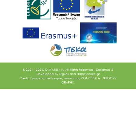
© 2021 - 2026. O.ΦΥ.ΠΕ.Κ.Α. All Rights Reserved - Designed &
Developed by
Digilex
and
Happyonline.gr
Credit: Γραφικός σχεδιασμός ταυτότητας Ο.ΦΥ.ΠΕ.Κ.Α.: GROOVY
GRAPHX.