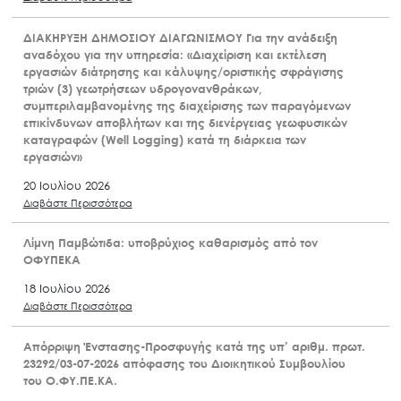
ΔΙΑΚΗΡΥΞΗ ΔΗΜΟΣΙΟΥ ΔΙΑΓΩΝΙΣΜΟΥ Για την ανάδειξη
αναδόχου για την υπηρεσία: «Διαχείριση και εκτέλεση
εργασιών διάτρησης και κάλυψης/οριστικής σφράγισης
τριών (3) γεωτρήσεων υδρογονανθράκων,
συμπεριλαμβανομένης της διαχείρισης των παραγόμενων
επικίνδυνων αποβλήτων και της διενέργειας γεωφυσικών
καταγραφών (Well Logging) κατά τη διάρκεια των
εργασιών»
20 Ιουλίου 2026
Διαβάστε Περισσότερα
Λίμνη Παμβώτιδα: υποβρύχιος καθαρισμός από τον
ΟΦΥΠΕΚΑ
18 Ιουλίου 2026
Διαβάστε Περισσότερα
Απόρριψη Ένστασης-Προσφυγής κατά της υπ’ αριθμ. πρωτ.
23292/03-07-2026 απόφασης του Διοικητικού Συμβουλίου
του Ο.ΦΥ.ΠΕ.ΚΑ.