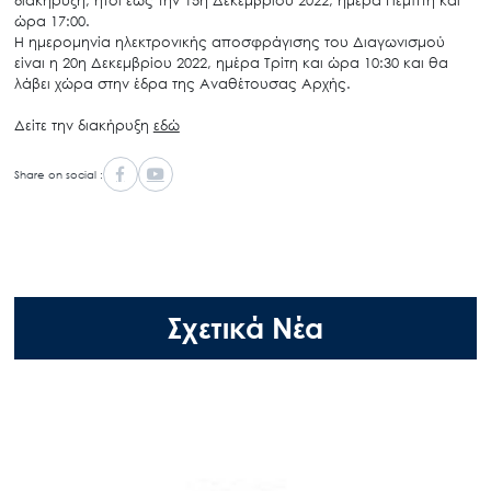
ώρα
17:00.
Η
ημερομηνία
ηλεκτρονικής
αποσφράγισης
του
Διαγωνισμού
είναι
η
20
η
Δεκεμβρίου
2022,
ημέρα
Τρίτη
και
ώρα
10:30
και
θα
λάβει
χώρα
στην
έδρα
της
Αναθέτουσας
Αρχής.
Δείτε την διακήρυξη
εδώ
Share on social :
Σχετικά Νέα