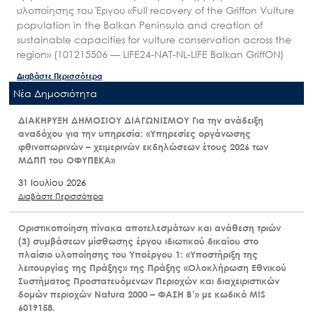
υλοποίησης του Έργου «Full recovery of the Griffon Vulture
population in the Balkan Peninsula and creation of
sustainable capacities for vulture conservation across the
region» (101215506 — LIFE24-NAT-NL-LIFE Balkan GriffON)
Διαβάστε Περισσότερα
Nέα Δημοσιότητα
ΔΙΑΚΗΡΥΞΗ ΔΗΜΟΣΙΟΥ ΔΙΑΓΩΝΙΣΜΟΥ Για την ανάδειξη
αναδόχου για την υπηρεσία: «Υπηρεσίες οργάνωσης
φθινοπωρινών – χειμερινών εκδηλώσεων έτους 2026 των
ΜΔΠΠ του ΟΦΥΠΕΚΑ»
31 Ιουλίου 2026
Διαβάστε Περισσότερα
Οριστικοποίηση πίνακα αποτελεσμάτων και ανάθεση τριών
(3) συμβάσεων μίσθωσης έργου ιδιωτικού δικαίου στο
πλαίσιο υλοποίησης του Υποέργου 1: «Υποστήριξη της
λειτουργίας της Πράξης» της Πράξης «Ολοκλήρωση Εθνικού
Συστήματος Προστατευόμενων Περιοχών και διαχειριστικών
δομών περιοχών Natura 2000 – ΦΑΣΗ Β’» με κωδικό MIS
6019158.