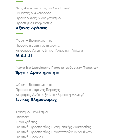
Νέα, Ανακοινώσεις, Δελτία Τύπου
Εκθέσεις & Αναφορές
Προκηρύξεις & Διαγωνισμοί
Προσεχείς Εκδηλώσεις
Άξονες Δράσεις
Φύση – Βιοποικιλότητα
Προστατευόμενες περιοχές
Αειφόρος Ανάπτυξη και Κλιματική Αλλαγή
Μ.Δ.Π.Π
Μονάδες Διαχείρισης Προστατευόμενων Περιοχών
Έργα / Δραστηριότητα
Φύση – Βιοποικιλότητα
Προστατευόμενες Περιοχές
Αειφόρος Ανάπτυξη Και Κλιματική Αλλαγή
Γενικές Πληροφορίες
Χρήσιμοι Συνδέσμοι
Sitemap
Όροι χρήσης
Πολιτική Προστασίας Πνευματικής Ιδιοκτησίας
Πολιτική Προστασίας Προσωπικών Δεδομένων
Πολιτική Cookies