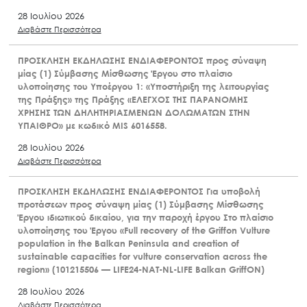
28 Ιουλίου 2026
Διαβάστε Περισσότερα
ΠΡΟΣΚΛΗΣΗ ΕΚΔΗΛΩΣΗΣ ΕΝΔΙΑΦΕΡΟΝΤΟΣ προς σύναψη
μίας (1) Σύμβασης Μίσθωσης Έργου στο πλαίσιο
υλοποίησης του Υποέργου 1: «Υποστήριξη της λειτουργίας
της Πράξης» της Πράξης «ΕΛΕΓΧΟΣ ΤΗΣ ΠΑΡΑΝΟΜΗΣ
ΧΡΗΣΗΣ ΤΩΝ ΔΗΛΗΤΗΡΙΑΣΜΕΝΩΝ ΔΟΛΩΜΑΤΩΝ ΣΤΗΝ
ΥΠΑΙΘΡΟ» με κωδικό MIS 6016558.
28 Ιουλίου 2026
Διαβάστε Περισσότερα
ΠΡΟΣΚΛΗΣΗ ΕΚΔΗΛΩΣΗΣ ΕΝΔΙΑΦΕΡΟΝΤΟΣ Για υποβολή
προτάσεων προς σύναψη μίας (1) Σύμβασης Μίσθωσης
Έργου ιδιωτικού δικαίου, για την παροχή έργου Στο πλαίσιο
υλοποίησης του Έργου «Full recovery of the Griffon Vulture
population in the Balkan Peninsula and creation of
sustainable capacities for vulture conservation across the
region» (101215506 — LIFE24-NAT-NL-LIFE Balkan GriffON)
28 Ιουλίου 2026
Διαβάστε Περισσότερα