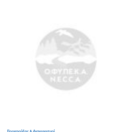
Search
for:
Ο.ΦΥ.ΠΕ.Κ.Α.
Νέα – Δημοσιότητα
Άξονες δράσης
Μ.Δ.Π.Π.
Έργα
Εισιτήρια
Προκηρύξεις & Διαγωνισμοί