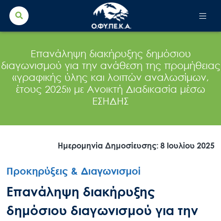
Search Button
Search
for:
Επανάληψη διακήρυξης δημόσιου
διαγωνισμού για την ανάθεση της προμήθειας
«γραφικής ύλης και λοιπών αναλωσίμων,
έτους 2025» με Ανοικτή Διαδικασία μέσω
ΕΣΗΔΗΣ
Ημερομηνία Δημοσίευσης: 8 Ιουλίου 2025
Προκηρύξεις & Διαγωνισμοί
Επανάληψη διακήρυξης
δημόσιου διαγωνισμού για την