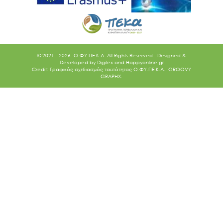
© 2021 - 2026. O.ΦΥ.ΠΕ.Κ.Α. All Rights Reserved - Designed &
Developed by
Digilex
and
Happyonline.gr
Credit: Γραφικός σχεδιασμός ταυτότητας Ο.ΦΥ.ΠΕ.Κ.Α.: GROOVY
GRAPHX.