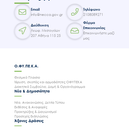
Email
Τηλέφωνο
info@necca.gov.gr
2108089271
Φόρμα
Διεύθυνση
Επικοινωνίας
Λεωφ. Μεσογείων
Επικοινωνήστε μαζί
207 Αθήνα 115 25
μας
Ο.ΦΥ.ΠΕ.Κ.Α.
Θεσμικό Πλαισιο
Ίδρυση, σκοπός και αρμοδιότητες ΟΦΥΠΕΚΑ
Διοικητικό Συμβούλιο, Δομή & Οργανόγραμμα
Νέα & Δημοσιότητα
Νέα, Ανακοινώσεις, Δελτία Τύπου
Εκθέσεις & Αναφορές
Προκηρύξεις & Διαγωνισμοί
Προσεχείς Εκδηλώσεις
Άξονες Δράσεις