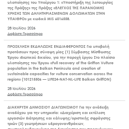
υλοποίησης του Υποέργου 1: «Υποστήριξη της λειτουργίας
της Πράξης» της Πράξης «ΕΛΕΓΧΟΣ ΤΗΣ ΠΑΡΑΝΟΜΗΣ
ΧΡΗΣΗΣ ΤΩΝ ΔΗΛΗΤΗΡΙΑΣΜΕΝΩΝ ΔΟΛΩΜΑΤΩΝ ΣΤΗΝ
ΥΠΑΙΘΡΟ» με κωδικό MIS 6016558.
28 Ιουλίου 2026
Διαβάστε Περισσότερα
ΠΡΟΣΚΛΗΣΗ ΕΚΔΗΛΩΣΗΣ ΕΝΔΙΑΦΕΡΟΝΤΟΣ Για υποβολή
προτάσεων προς σύναψη μίας (1) Σύμβασης Μίσθωσης
Έργου ιδιωτικού δικαίου, για την παροχή έργου Στο πλαίσιο
υλοποίησης του Έργου «Full recovery of the Griffon Vulture
population in the Balkan Peninsula and creation of
sustainable capacities for vulture conservation across the
region» (101215506 — LIFE24-NAT-NL-LIFE Balkan GriffON)
28 Ιουλίου 2026
Διαβάστε Περισσότερα
ΔΙΑΚΗΡΥΞΗ ΔΗΜΟΣΙΟΥ ΔΙΑΓΩΝΙΣΜΟΥ Για την ανάδειξη
αναδόχου για την υπηρεσία: «Διαχείριση και εκτέλεση
εργασιών διάτρησης και κάλυψης/οριστικής σφράγισης
τριών (3) γεωτρήσεων υδρογονανθράκων,
συμπεριλαμβανομένης της διαχείρισης των παραγόμενων