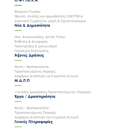
Ο.ΦΥ.ΠΕ.Κ.Α.
Θεσμικό Πλαισιο
Ίδρυση, σκοπός και αρμοδιότητες ΟΦΥΠΕΚΑ
Διοικητικό Συμβούλιο, Δομή & Οργανόγραμμα
Νέα & Δημοσιότητα
Νέα, Ανακοινώσεις, Δελτία Τύπου
Εκθέσεις & Αναφορές
Προκηρύξεις & Διαγωνισμοί
Προσεχείς Εκδηλώσεις
Άξονες Δράσεις
Φύση – Βιοποικιλότητα
Προστατευόμενες περιοχές
Αειφόρος Ανάπτυξη και Κλιματική Αλλαγή
Μ.Δ.Π.Π
Μονάδες Διαχείρισης Προστατευόμενων Περιοχών
Έργα / Δραστηριότητα
Φύση – Βιοποικιλότητα
Προστατευόμενες Περιοχές
Αειφόρος Ανάπτυξη Και Κλιματική Αλλαγή
Γενικές Πληροφορίες