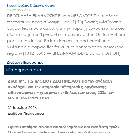
Προκηρύξεις & Διαγωνισμοί
28 Ιουλίου 2026
ΠΡΟΣΚΛΗΣΗ ΕΚΔΗΛΩΣΗΣ ΕΝΔΙΑΦΕΡΟΝΤΟΣ Για υποβολή
προτάσεων προς σύναψη μίας (1) Σύμβασης Μίσθωσης
Έργου ιδιωτικού δικαίου, για την παροχή έργου Στο πλαίσιο
υλοποίησης του Έργου «Full recovery of the Griffon Vulture
population in the Balkan Peninsula and creation of
sustainable capacities for vulture conservation across the
region» (101215506 — LIFE24-NAT-NL-LIFE Balkan GriffON)
Διαβάστε Περισσότερα
Nέα Δημοσιότητα
ΔΙΑΚΗΡΥΞΗ ΔΗΜΟΣΙΟΥ ΔΙΑΓΩΝΙΣΜΟΥ Για την ανάδειξη
αναδόχου για την υπηρεσία: «Υπηρεσίες οργάνωσης
φθινοπωρινών – χειμερινών εκδηλώσεων έτους 2026 των
ΜΔΠΠ του ΟΦΥΠΕΚΑ»
31 Ιουλίου 2026
Διαβάστε Περισσότερα
Οριστικοποίηση πίνακα αποτελεσμάτων και ανάθεση τριών
(3) συμβάσεων μίσθωσης έργου ιδιωτικού δικαίου στο