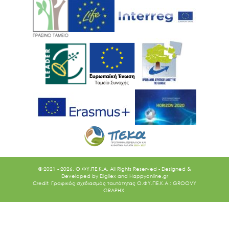
© 2021 - 2026. O.ΦΥ.ΠΕ.Κ.Α. All Rights Reserved - Designed &
Developed by
Digilex
and
Happyonline.gr
Credit: Γραφικός σχεδιασμός ταυτότητας Ο.ΦΥ.ΠΕ.Κ.Α.: GROOVY
GRAPHX.