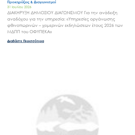
Προκηρύξεις & Διαγωνισμοί
31 Ιουλίου 2026
ΔΙΑΚΗΡΥΞΗ ΔΗΜΟΣΙΟΥ ΔΙΑΓΩΝΙΣΜΟΥ Για την ανάδειξη
αναδόχου για την υπηρεσία: «Υπηρεσίες οργάνωσης
φθινοπωρινών – χειμερινών εκδηλώσεων έτους 2026 των
ΜΔΠΠ του ΟΦΥΠΕΚΑ»
Διαβάστε Περισσότερα
Search
for:
Ο.ΦΥ.ΠΕ.Κ.Α.
Νέα – Δημοσιότητα
Άξονες δράσης
Μ.Δ.Π.Π.