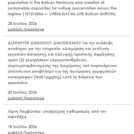
population in the Balkan Peninsula and creation of
sustainable capacities for vulture conservation across the
region» (101215506 — LIFE24-NAT-NL-LIFE Balkan GriffON)
28 Ιουλίου 2026
Διαβάστε Περισσότερα
ΔΙΑΚΗΡΥΞΗ ΔΗΜΟΣΙΟΥ ΔΙΑΓΩΝΙΣΜΟΥ Για την ανάδειξη
αναδόχου για την υπηρεσία: «Διαχείριση και εκτέλεση
εργασιών διάτρησης και κάλυψης/οριστικής σφράγισης
τριών (3) γεωτρήσεων υδρογονανθράκων,
συμπεριλαμβανομένης της διαχείρισης των παραγόμενων
επικίνδυνων αποβλήτων και της διενέργειας γεωφυσικών
καταγραφών (Well Logging) κατά τη διάρκεια των
εργασιών»
20 Ιουλίου 2026
Διαβάστε Περισσότερα
Λίμνη Παμβώτιδα: υποβρύχιος καθαρισμός από τον
ΟΦΥΠΕΚΑ
18 Ιουλίου 2026
Διαβάστε Περισσότερα