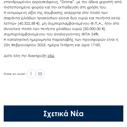
επανδρωμένου αεροσκάφους “Drone”, με την άδεια χειριστή από
πιστοποιημένο φορέα και την εκπαίδευση στη χρήση του.
Η εκτιμώμενη αξία της σύμβασης ανέρχεται στο ποσό των
σαράντα χιλιάδων τριακοσίων είκοσι δυο ευρώ και πενήντα οκτώ
λεπτών (40.322,58 €), μη συμπεριλαμβανομένου Φ.Π.Α., ήτοι στο
συνολικό ποσό των πενήντα χιλιάδων ευρώ (50.000,00 €),
συμπεριλαμβανομένου του αναλογούντος ΦΠΑ 24%.
Η καταληκτική ημερομηνία παραλαβής των προσφορών είναι η
22η Φεβρουαρίου 2023, ημέρα Τετάρτη και ώρα 17:00.
Δείτε όλη την διακήρυξη
εδώ
Share on social :
Σχετικά Νέα