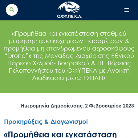
Search Button
Search
for:
«Προμήθεια και εγκατάσταση σταθμού
μέτρησης φυσικοχημικών παραμέτρων &
προμήθεια μη επανδρωμένου αεροσκάφους
“Drone”» της Μονάδας Διαχείρισης Εθνικού
Πάρκου Χελμού- Βουραϊκού & ΠΠ Βόρειας
Πελοποννήσου του ΟΦΥΠΕΚΑ με Ανοικτή
Διαδικασία μέσω ΕΣΗΔΗΣ
Ημερομηνία Δημοσίευσης: 2 Φεβρουαρίου 2023
Προκηρύξεις & Διαγωνισμοί
«Προμήθεια και εγκατάσταση