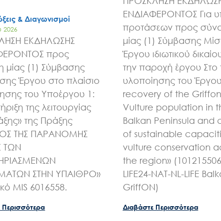
ΠΡΟΣΚΛΗΣΗ ΕΚΔΗΛΩΣ
ΕΝΔΙΑΦΕΡΟΝΤΟΣ Για 
ξεις & Διαγωνισμοί
προτάσεων προς σύν
υ 2026
ΛΗΣΗ ΕΚΔΗΛΩΣΗΣ
μίας (1) Σύμβασης Μί
ΦΕΡΟΝΤΟΣ προς
Έργου ιδιωτικού δικαίου
 μίας (1) Σύμβασης
την παροχή έργου Στο 
ης Έργου στο πλαίσιο
υλοποίησης του Έργου 
ησης του Υποέργου 1:
recovery of the Griffo
ήριξη της λειτουργίας
Vulture population in 
άξης» της Πράξης
Balkan Peninsula and 
ΧΟΣ ΤΗΣ ΠΑΡΑΝΟΜΗΣ
of sustainable capaciti
Σ ΤΩΝ
vulture conservation a
ΗΡΙΑΣΜΕΝΩΝ
the region» (10121550
ΑΤΩΝ ΣΤΗΝ ΥΠΑΙΘΡΟ»
LIFE24-NAT-NL-LIFE Bal
ικό MIS 6016558.
GriffON)
 Περισσότερα
Διαβάστε Περισσότερα