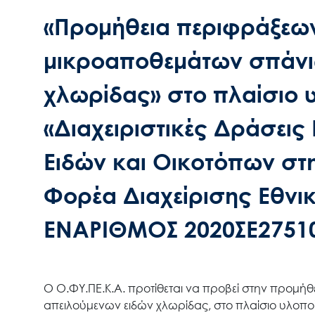
«Προμήθεια περιφράξεων
μικροαποθεμάτων σπάνι
χλωρίδας» στο πλαίσιο υ
«Διαχειριστικές Δράσει
Ειδών και Οικοτόπων στ
Φορέα Διαχείρισης Εθνι
ΕΝΑΡΙΘΜΟΣ 2020ΣΕ2751
Ο Ο.ΦΥ.ΠΕ.Κ.Α. προτίθεται να προβεί στην προμή
απειλούμενων ειδών χλωρίδας, στο πλαίσιο υλοποί