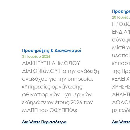
Προκηρύ
28 Ιουλίο
ΠΡΟΣΚ
ΕΝΔΙΑ
σύναψη
Μίσθωσ
Προκηρύξεις & Διαγωνισμοί
υλοποί
31 Ιουλίου 2026
ΔΙΑΚΗΡΥΞΗ ΔΗΜΟΣΙΟΥ
«Υποστ
ΔΙΑΓΩΝΙΣΜΟΥ Για την ανάδειξη
της Πρ
αναδόχου για την υπηρεσία:
«ΕΛΕΓ
«Υπηρεσίες οργάνωσης
ΧΡΗΣΗ
φθινοπωρινών – χειμερινών
ΔΗΛΗΤ
εκδηλώσεων έτους 2026 των
ΔΟΛΩΜ
ΜΔΠΠ του ΟΦΥΠΕΚΑ»
με κωδ
Διαβάστε Περισσότερα
Διαβάστε