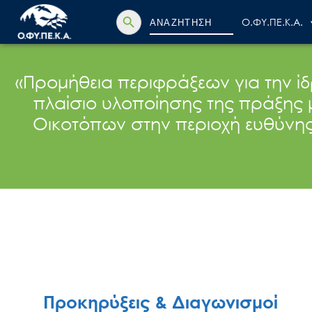
Search Button
Search
Ο.ΦΥ.ΠΕ.Κ.Α.
for:
«Προμήθεια περιφράξεων για την ί
πλαίσιο υλοποίησης της πράξης μ
Οικοτόπων στην περιοχή ευθύνη
Προκηρύξεις & Διαγωνισμοί