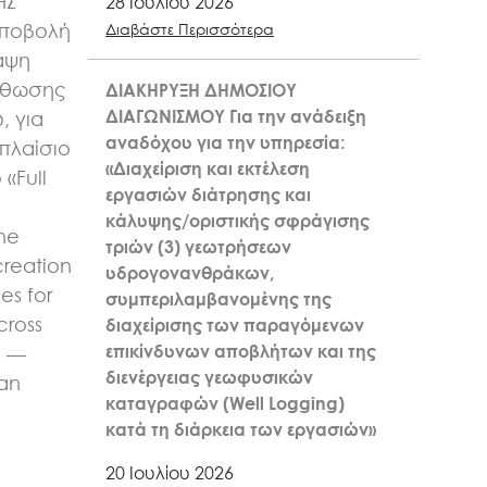
ΗΣ
28 Ιουλίου 2026
υποβολή
Διαβάστε Περισσότερα
αψη
σθωσης
ΔΙΑΚΗΡΥΞΗ ΔΗΜΟΣΙΟΥ
ΔΙΑΓΩΝΙΣΜΟΥ Για την ανάδειξη
, για
αναδόχου για την υπηρεσία:
πλαίσιο
«Διαχείριση και εκτέλεση
«Full
εργασιών διάτρησης και
n
κάλυψης/οριστικής σφράγισης
the
τριών (3) γεωτρήσεων
creation
υδρογονανθράκων,
es for
συμπεριλαμβανομένης της
cross
διαχείρισης των παραγόμενων
επικίνδυνων αποβλήτων και της
6 —
διενέργειας γεωφυσικών
kan
καταγραφών (Well Logging)
κατά τη διάρκεια των εργασιών»
20 Ιουλίου 2026