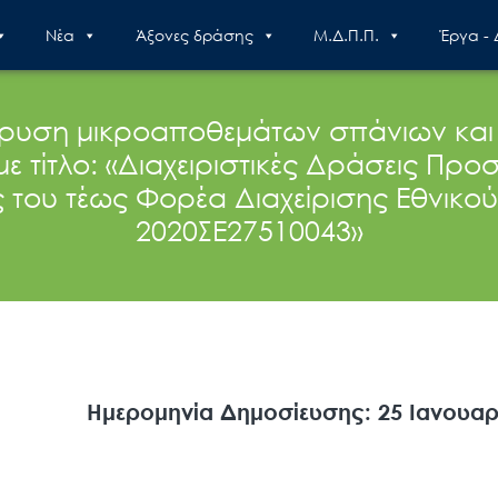
Nέα
Άξονες δράσης
Μ.Δ.Π.Π.
Έργα -
δρυση μικροαποθεμάτων σπάνιων και
ε τίτλο: «Διαχειριστικές Δράσεις Προ
ς του τέως Φορέα Διαχείρισης Εθνικ
2020ΣΕ27510043»
Ημερομηνία Δημοσίευσης: 25 Ιανουαρ