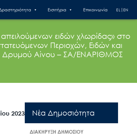
 Δραστηριότητα
Εισιτήρια
Επικοινωνία
EL
EN
 απειλούμενων ειδών χλωρίδας» στο
στατευόμενων Περιοχών, Ειδών και
ού Δρυμού Αίνου – ΣΑ/ΕΝΑΡΙΘΜΟΣ
Nέα Δημοσιότητα
ίου 2023
ΔΙΑΚΗΡΥΞΗ ΔΗΜΟΣΙΟΥ