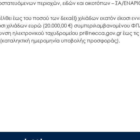
ροστατευόμενων περιοχών, ειδών και οικοτόπων – ΣΑ/ΕΝΑ
θει έως του ποσού των δεκαέξι χιλιάδων εκατόν είκοσι εν
ίκοσι χιλιάδων ευρώ (20.000,00 €) συμπεριλαμβανομένου ΦΠ
Search
for:
νση ηλεκτρονικού ταχυδρομείου pr@necca.gov.gr έως τις
 (καταληκτική ημερομηνία υποβολής προσφοράς).
Ο.ΦΥ.ΠΕ.Κ.Α.
Νέα – Δημοσιότητα
Άξονες δράσης
Μ.Δ.Π.Π.