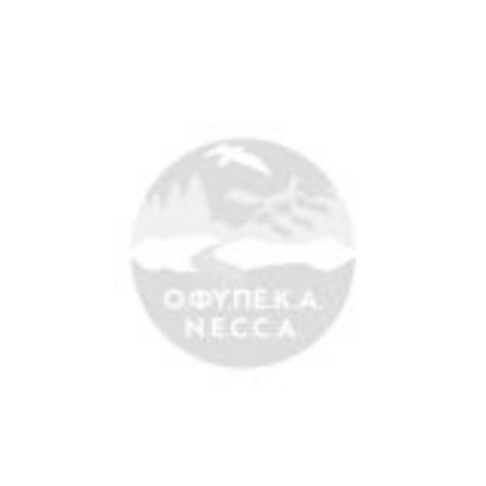
Άξονες δράσης
Μ.Δ.Π.Π.
Έργα
Εισιτήρια
Επικοινωνία