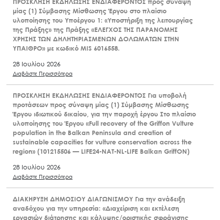
ΠΡΟΣΚΛΗΣΗ ΕΚΔΗΛΩΣΗΣ ΕΝΔΙΑΦΕΡΟΝΤΟΣ προς σύναψη
μίας (1) Σύμβασης Μίσθωσης Έργου στο πλαίσιο
υλοποίησης του Υποέργου 1: «Υποστήριξη της λειτουργίας
της Πράξης» της Πράξης «ΕΛΕΓΧΟΣ ΤΗΣ ΠΑΡΑΝΟΜΗΣ
ΧΡΗΣΗΣ ΤΩΝ ΔΗΛΗΤΗΡΙΑΣΜΕΝΩΝ ΔΟΛΩΜΑΤΩΝ ΣΤΗΝ
ΥΠΑΙΘΡΟ» με κωδικό MIS 6016558.
28 Ιουλίου 2026
Διαβάστε Περισσότερα
ΠΡΟΣΚΛΗΣΗ ΕΚΔΗΛΩΣΗΣ ΕΝΔΙΑΦΕΡΟΝΤΟΣ Για υποβολή
προτάσεων προς σύναψη μίας (1) Σύμβασης Μίσθωσης
Έργου ιδιωτικού δικαίου, για την παροχή έργου Στο πλαίσιο
υλοποίησης του Έργου «Full recovery of the Griffon Vulture
population in the Balkan Peninsula and creation of
sustainable capacities for vulture conservation across the
region» (101215506 — LIFE24-NAT-NL-LIFE Balkan GriffON)
28 Ιουλίου 2026
Διαβάστε Περισσότερα
ΔΙΑΚΗΡΥΞΗ ΔΗΜΟΣΙΟΥ ΔΙΑΓΩΝΙΣΜΟΥ Για την ανάδειξη
αναδόχου για την υπηρεσία: «Διαχείριση και εκτέλεση
εργασιών διάτρησης και κάλυψης/οριστικής σφράγισης