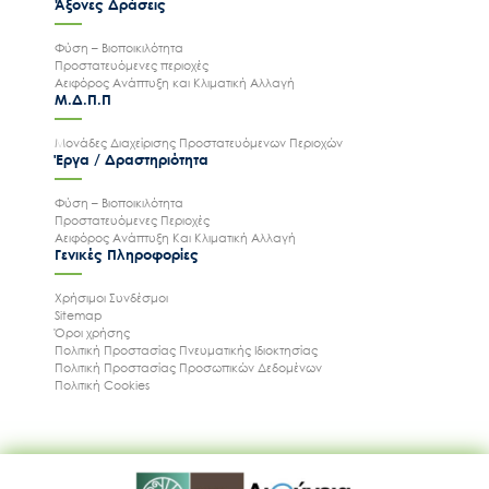
Άξονες Δράσεις
Φύση – Βιοποικιλότητα
Προστατευόμενες περιοχές
Αειφόρος Ανάπτυξη και Κλιματική Αλλαγή
Μ.Δ.Π.Π
Μονάδες Διαχείρισης Προστατευόμενων Περιοχών
Έργα / Δραστηριότητα
Φύση – Βιοποικιλότητα
Προστατευόμενες Περιοχές
Αειφόρος Ανάπτυξη Και Κλιματική Αλλαγή
Γενικές Πληροφορίες
Χρήσιμοι Συνδέσμοι
Sitemap
Όροι χρήσης
Πολιτική Προστασίας Πνευματικής Ιδιοκτησίας
Πολιτική Προστασίας Προσωπικών Δεδομένων
Πολιτική Cookies