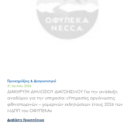
Προκηρύξεις & Διαγωνισμοί
31 Ιουλίου 2026
ΔΙΑΚΗΡΥΞΗ ΔΗΜΟΣΙΟΥ ΔΙΑΓΩΝΙΣΜΟΥ Για την ανάδειξη
αναδόχου για την υπηρεσία: «Υπηρεσίες οργάνωσης
φθινοπωρινών – χειμερινών εκδηλώσεων έτους 2026 των
Search
ΜΔΠΠ του ΟΦΥΠΕΚΑ»
for:
Ο.ΦΥ.ΠΕ.Κ.Α.
Διαβάστε Περισσότερα
Νέα – Δημοσιότητα