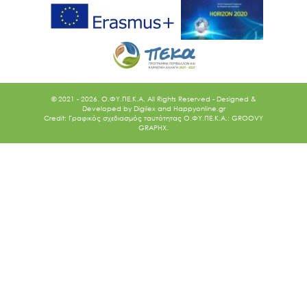
© 2021 - 2026. O.ΦΥ.ΠΕ.Κ.Α. All Rights Reserved - Designed &
Developed by
Digilex
and
Happyonline.gr
Credit: Γραφικός σχεδιασμός ταυτότητας Ο.ΦΥ.ΠΕ.Κ.Α.: GROOVY
GRAPHX.