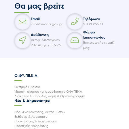
Θα μας βρείτε
Email
Τηλέφωνο
info@necca.gov.gr
2108089271
Φόρμα
Διεύθυνση
Επικοινωνίας
Λεωφ. Μεσογείων
Επικοινωνήστε μαζί
207 Αθήνα 115 25
μας
Ο.ΦΥ.ΠΕ.Κ.Α.
Θεσμικό Πλαισιο
Ίδρυση, σκοπός και αρμοδιότητες ΟΦΥΠΕΚΑ
Διοικητικό Συμβούλιο, Δομή & Οργανόγραμμα
Νέα & Δημοσιότητα
Νέα, Ανακοινώσεις, Δελτία Τύπου
Εκθέσεις & Αναφορές
Προκηρύξεις & Διαγωνισμοί
Προσεχείς Εκδηλώσεις