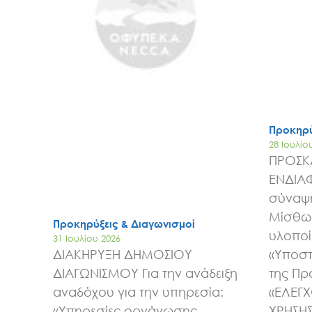
Προκηρύ
28 Ιουλίο
ΠΡΟΣΚ
ΕΝΔΙΑ
σύναψη
Μίσθωσ
Προκηρύξεις & Διαγωνισμοί
υλοποί
31 Ιουλίου 2026
ΔΙΑΚΗΡΥΞΗ ΔΗΜΟΣΙΟΥ
«Υποστ
ΔΙΑΓΩΝΙΣΜΟΥ Για την ανάδειξη
της Πρ
αναδόχου για την υπηρεσία:
«ΕΛΕΓ
«Υπηρεσίες οργάνωσης
ΧΡΗΣΗ