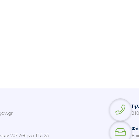
Ακολουθήστε μας
Τη
ov.gr
210
Φό
ίων 207 Αθήνα 115 25
Επι