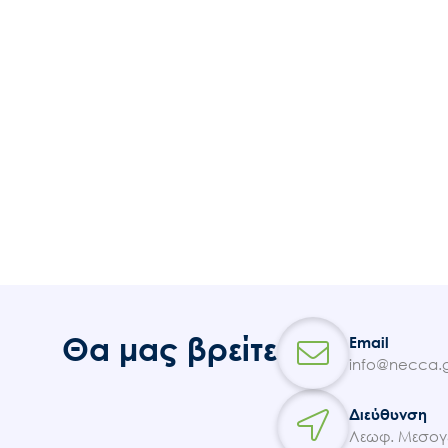
Θα μας βρείτε
Email
info@necca.g
Διεύθυνση
Λεωφ. Μεσογε