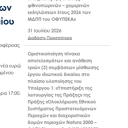
των
φθινοπωρινών – χειμερινών
εκδηλώσεων έτους 2026 των
ίου
ΜΔΠΠ του ΟΦΥΠΕΚΑ»
31 Ιουλίου 2026
Διαβάστε Περισσότερα
ριφέρειας
Οριστικοποίηση πίνακα
αποτελεσμάτων και ανάθεση
ννέα ευρώ
τριών (3) συμβάσεων μίσθωσης
νομένου
έργου ιδιωτικού δικαίου στο
πλαίσιο υλοποίησης του
Υποέργου 1: «Υποστήριξη της
ρα 17:00.
λειτουργίας της Πράξης» της
Πράξης «Ολοκλήρωση Εθνικού
Συστήματος Προστατευόμενων
Περιοχών και διαχειριστικών
δομών περιοχών Natura 2000 –