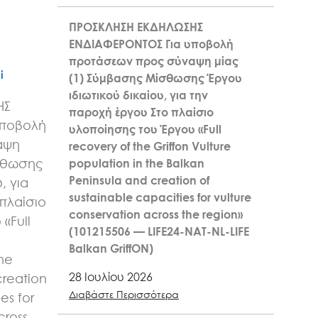
ΠΡΟΣΚΛΗΣΗ ΕΚΔΗΛΩΣΗΣ
ΕΝΔΙΑΦΕΡΟΝΤΟΣ Για υποβολή
προτάσεων προς σύναψη μίας
ί
(1) Σύμβασης Μίσθωσης Έργου
ιδιωτικού δικαίου, για την
ΗΣ
παροχή έργου Στο πλαίσιο
υποβολή
υλοποίησης του Έργου «Full
αψη
recovery of the Griffon Vulture
σθωσης
population in the Balkan
Peninsula and creation of
, για
sustainable capacities for vulture
πλαίσιο
conservation across the region»
«Full
(101215506 — LIFE24-NAT-NL-LIFE
n
Balkan GriffON)
the
28 Ιουλίου 2026
creation
Διαβάστε Περισσότερα
es for
cross