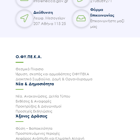
info@necca.gov.gr
2108089271
Φόρμα
Διεύθυνση
Επικοινωνίας
Λεωφ. Μεσογείων
Επικοινωνήστε μαζί
207 Αθήνα 115 25
μας
Ο.ΦΥ.ΠΕ.Κ.Α.
Θεσμικό Πλαισιο
Ίδρυση, σκοπός και αρμοδιότητες ΟΦΥΠΕΚΑ
Διοικητικό Συμβούλιο, Δομή & Οργανόγραμμα
Νέα & Δημοσιότητα
Νέα, Ανακοινώσεις, Δελτία Τύπου
Εκθέσεις & Αναφορές
Προκηρύξεις & Διαγωνισμοί
Προσεχείς Εκδηλώσεις
Άξονες Δράσεις
Φύση – Βιοποικιλότητα
Προστατευόμενες περιοχές
Αειφόρος Ανάπτυξη και Κλιματική Αλλαγή