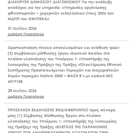
ΔΙΑΚΗΡΥΞΗ ΔΗΜΟΣΙΟΥ ΔΙΑΓΩΝΙΣΜΟΥ Για την ανάδειξη
αναδόχου για την υπηρεσία: «Υπηρεσίες οργάνωσης
φθινοπωρινών – χειμερινών εκδηλώσεων έτους 2026 των
ΜΔΠΠ του ΟΦΥΠΕΚΑ»
31 Ιουλίου 2026
Διαβάστε Περισσότερα
Οριστικοποίηση πίνακα αποτελεσμάτων και ανάθεση τριών
(3) συμβάσεων μίσθωσης έργου ιδιωτικού δικαίου στο
πλαίσιο υλοποίησης του Υποέργου 1: «Υποστήριξη της
λειτουργίας της Πράξης» της Πράξης «Ολοκλήρωση Εθνικού
Συστήματος Προστατευόμενων Περιοχών και διαχειριστικών
δομών περιοχών Natura 2000 – ΦΑΣΗ Β’» με κωδικό MIS
6019158.
28 Ιουλίου 2026
Διαβάστε Περισσότερα
ΠΡΟΣΚΛΗΣΗ ΕΚΔΗΛΩΣΗΣ ΕΝΔΙΑΦΕΡΟΝΤΟΣ προς σύναψη
μίας (1) Σύμβασης Μίσθωσης Έργου στο πλαίσιο
υλοποίησης του Υποέργου 1: «Υποστήριξη της λειτουργίας
της Πράξης» της Πράξης «ΕΛΕΓΧΟΣ ΤΗΣ ΠΑΡΑΝΟΜΗΣ
ΧΡΗΣΗΣ ΤΩΝ ΔΗΛΗΤΗΡΙΑΣΜΕΝΩΝ ΔΟΛΩΜΑΤΩΝ ΣΤΗΝ