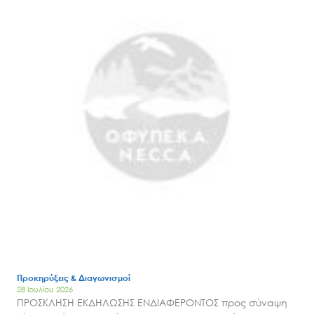
Search
for:
Ο.ΦΥ.ΠΕ.Κ.Α.
Νέα – Δημοσιότητα
Άξονες δράσης
Μ.Δ.Π.Π.
Έργα
Προκηρύξεις & Διαγωνισμοί
28 Ιουλίου 2026
Εισιτήρια
ΠΡΟΣΚΛΗΣΗ ΕΚΔΗΛΩΣΗΣ ΕΝΔΙΑΦΕΡΟΝΤΟΣ προς σύναψη