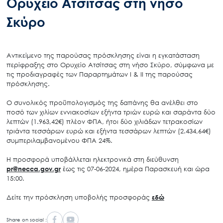
Ορυχείο Ατσίτσας στη νήσο
Σκύρο
Αντικείμενο της παρούσας πρόσκλησης είναι η εγκατάσταση
περίφραξης στο Ορυχείο Ατσίτσας στη νήσο Σκύρο, σύμφωνα με
τις προδιαγραφές των Παραρτημάτων Ι & ΙΙ της παρούσας
πρόσκλησης.
Ο συνολικός προϋπολογισμός της δαπάνης θα ανέλθει στο
ποσό των χιλίων εννιακοσίων εξήντα τριών ευρώ και σαράντα δύο
λεπτών (1.963,42€) πλέον ΦΠΑ, ήτοι δύο χιλιάδων τετρακοσίων
τριάντα τεσσάρων ευρώ και εξήντα τεσσάρων λεπτών (2.434,64€)
συμπεριλαμβανομένου ΦΠΑ 24%.
Η προσφορά υποβάλλεται ηλεκτρονικά στη διεύθυνση
pr@necca.gov.gr
έως τις 07-06-2024, ημέρα Παρασκευή και ώρα
15:00.
Δείτε την πρόσκληση υποβολής προσφοράς
εδώ
Share on social :