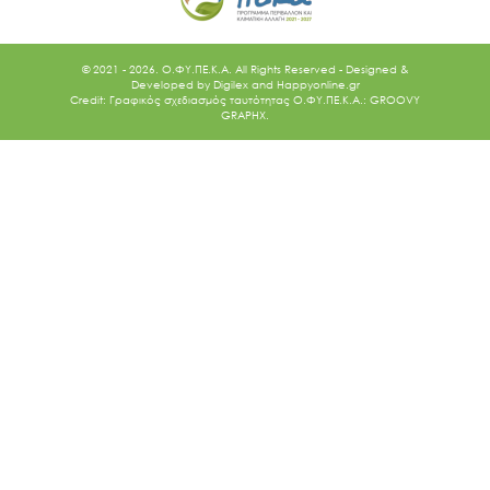
© 2021 - 2026. O.ΦΥ.ΠΕ.Κ.Α. All Rights Reserved - Designed &
Developed by
Digilex
and
Happyonline.gr
Credit: Γραφικός σχεδιασμός ταυτότητας Ο.ΦΥ.ΠΕ.Κ.Α.: GROOVY
GRAPHX.