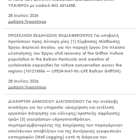
ΥΠΑΙΘΡΟ» με κωδικό MIS 6016558.
28 Ιουλίου 2026
Διαβάστε Περισσότερα
ΠΡΟΣΚΛΗΣΗ ΕΚΔΗΛΩΣΗΣ ΕΝΔΙΑΦΕΡΟΝΤΟΣ Για υποβολή
προτάσεων προς σύναψη μίας (1) Σύμβασης Μίσθωσης
Έργου ιδιωτικού δικαίου, για την παροχή έργου Στο πλαίσιο
υλοποίησης του Έργου «Full recovery of the Griffon Vulture
population in the Balkan Peninsula and creation of
sustainable capacities for vulture conservation across the
region» (101215506 — LIFE24-NAT-NL-LIFE Balkan GriffON)
28 Ιουλίου 2026
Διαβάστε Περισσότερα
ΔΙΑΚΗΡΥΞΗ ΔΗΜΟΣΙΟΥ ΔΙΑΓΩΝΙΣΜΟΥ Για την ανάδειξη
αναδόχου για την υπηρεσία: «Διαχείριση και εκτέλεση
εργασιών διάτρησης και κάλυψης/οριστικής σφράγισης
τριών (3) γεωτρήσεων υδρογονανθράκων,
συμπεριλαμβανομένης της διαχείρισης των παραγόμενων
επικίνδυνων αποβλήτων και της διενέργειας γεωφυσικών
καταγραφών (Well Logging) κατά τη διάρκεια των