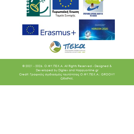
© 2021 - 2026. O.ΦΥ.ΠΕ.Κ.Α. All Rights Reserved - Designed &
Developed by
Digilex
and
Happyonline.gr
Credit: Γραφικός σχεδιασμός ταυτότητας Ο.ΦΥ.ΠΕ.Κ.Α.: GROOVY
GRAPHX.