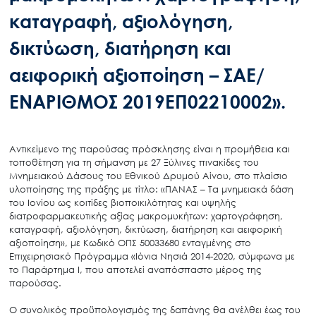
καταγραφή, αξιολόγηση,
δικτύωση, διατήρηση και
αειφορική αξιοποίηση – ΣΑΕ/
ΕΝΑΡΙΘΜΟΣ 2019ΕΠ02210002».
Αντικείμενο της παρούσας πρόσκλησης είναι η προμήθεια και
τοποθέτηση για τη σήμανση με 27 Ξύλινες πινακίδες του
Μνημειακού Δάσους του Εθνικού Δρυμού Αίνου, στο πλαίσιο
υλοποίησης της πράξης με τίτλο: «ΠΑΝΑΣ – Τα μνημειακά δάση
του Ιονίου ως κοιτίδες βιοποικιλότητας και υψηλής
διατροφαρμακευτικής αξίας μακρομυκήτων: χαρτογράφηση,
καταγραφή, αξιολόγηση, δικτύωση, διατήρηση και αειφορική
αξιοποίηση», με Κωδικό ΟΠΣ 50033680 ενταγμένης στο
Επιχειρησιακό Πρόγραμμα «Ιόνια Νησιά 2014-2020, σύμφωνα με
το Παράρτημα Ι, που αποτελεί αναπόσπαστο μέρος της
παρούσας.
Ο συνολικός προϋπολογισμός της δαπάνης θα ανέλθει έως του