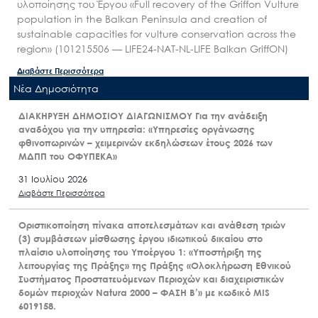
υλοποίησης του Έργου «Full recovery of the Griffon Vulture
population in the Balkan Peninsula and creation of
sustainable capacities for vulture conservation across the
region» (101215506 — LIFE24-NAT-NL-LIFE Balkan GriffON)
Διαβάστε Περισσότερα
Nέα Δημοσιότητα
ΔΙΑΚΗΡΥΞΗ ΔΗΜΟΣΙΟΥ ΔΙΑΓΩΝΙΣΜΟΥ Για την ανάδειξη
αναδόχου για την υπηρεσία: «Υπηρεσίες οργάνωσης
φθινοπωρινών – χειμερινών εκδηλώσεων έτους 2026 των
ΜΔΠΠ του ΟΦΥΠΕΚΑ»
31 Ιουλίου 2026
Διαβάστε Περισσότερα
Οριστικοποίηση πίνακα αποτελεσμάτων και ανάθεση τριών
(3) συμβάσεων μίσθωσης έργου ιδιωτικού δικαίου στο
πλαίσιο υλοποίησης του Υποέργου 1: «Υποστήριξη της
λειτουργίας της Πράξης» της Πράξης «Ολοκλήρωση Εθνικού
Συστήματος Προστατευόμενων Περιοχών και διαχειριστικών
δομών περιοχών Natura 2000 – ΦΑΣΗ Β’» με κωδικό MIS
6019158.