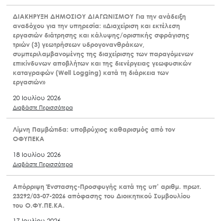
ΔΙΑΚΗΡΥΞΗ ΔΗΜΟΣΙΟΥ ΔΙΑΓΩΝΙΣΜΟΥ Για την ανάδειξη
αναδόχου για την υπηρεσία: «Διαχείριση και εκτέλεση
εργασιών διάτρησης και κάλυψης/οριστικής σφράγισης
τριών (3) γεωτρήσεων υδρογονανθράκων,
συμπεριλαμβανομένης της διαχείρισης των παραγόμενων
επικίνδυνων αποβλήτων και της διενέργειας γεωφυσικών
καταγραφών (Well Logging) κατά τη διάρκεια των
εργασιών»
20 Ιουλίου 2026
Διαβάστε Περισσότερα
Λίμνη Παμβώτιδα: υποβρύχιος καθαρισμός από τον
ΟΦΥΠΕΚΑ
18 Ιουλίου 2026
Διαβάστε Περισσότερα
Απόρριψη Ένστασης-Προσφυγής κατά της υπ’ αριθμ. πρωτ.
23292/03-07-2026 απόφασης του Διοικητικού Συμβουλίου
του Ο.ΦΥ.ΠΕ.ΚΑ.
17 Ιουλίου 2026