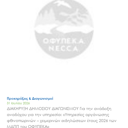
Προκηρύξεις & Διαγωνισμοί
31 Ιουλίου 2026
ΔΙΑΚΗΡΥΞΗ ΔΗΜΟΣΙΟΥ ΔΙΑΓΩΝΙΣΜΟΥ Για την ανάδειξη
Search
for:
αναδόχου για την υπηρεσία: «Υπηρεσίες οργάνωσης
Ο.ΦΥ.ΠΕ.Κ.Α.
φθινοπωρινών – χειμερινών εκδηλώσεων έτους 2026 των
ΜΔΠΠ του ΟΦΥΠΕΚΑ»
Νέα – Δημοσιότητα