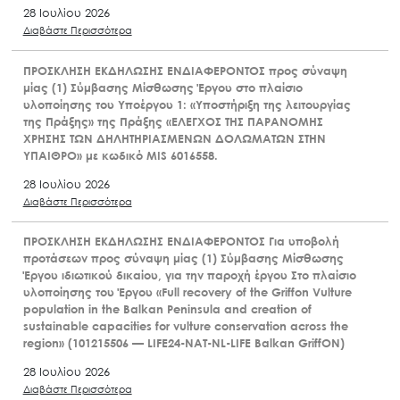
28 Ιουλίου 2026
Διαβάστε Περισσότερα
ΠΡΟΣΚΛΗΣΗ ΕΚΔΗΛΩΣΗΣ ΕΝΔΙΑΦΕΡΟΝΤΟΣ προς σύναψη
μίας (1) Σύμβασης Μίσθωσης Έργου στο πλαίσιο
υλοποίησης του Υποέργου 1: «Υποστήριξη της λειτουργίας
της Πράξης» της Πράξης «ΕΛΕΓΧΟΣ ΤΗΣ ΠΑΡΑΝΟΜΗΣ
ΧΡΗΣΗΣ ΤΩΝ ΔΗΛΗΤΗΡΙΑΣΜΕΝΩΝ ΔΟΛΩΜΑΤΩΝ ΣΤΗΝ
ΥΠΑΙΘΡΟ» με κωδικό MIS 6016558.
28 Ιουλίου 2026
Διαβάστε Περισσότερα
ΠΡΟΣΚΛΗΣΗ ΕΚΔΗΛΩΣΗΣ ΕΝΔΙΑΦΕΡΟΝΤΟΣ Για υποβολή
προτάσεων προς σύναψη μίας (1) Σύμβασης Μίσθωσης
Έργου ιδιωτικού δικαίου, για την παροχή έργου Στο πλαίσιο
υλοποίησης του Έργου «Full recovery of the Griffon Vulture
population in the Balkan Peninsula and creation of
sustainable capacities for vulture conservation across the
region» (101215506 — LIFE24-NAT-NL-LIFE Balkan GriffON)
28 Ιουλίου 2026
Διαβάστε Περισσότερα