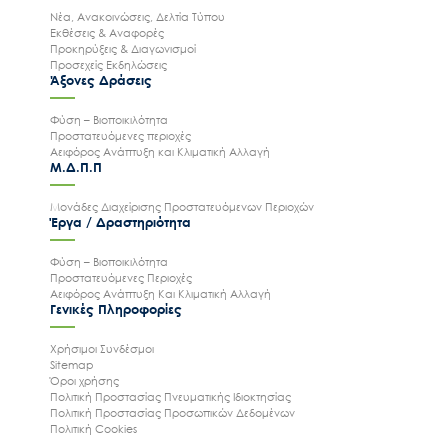
Νέα, Ανακοινώσεις, Δελτία Τύπου
Εκθέσεις & Αναφορές
Προκηρύξεις & Διαγωνισμοί
Προσεχείς Εκδηλώσεις
Άξονες Δράσεις
Φύση – Βιοποικιλότητα
Προστατευόμενες περιοχές
Αειφόρος Ανάπτυξη και Κλιματική Αλλαγή
Μ.Δ.Π.Π
Μονάδες Διαχείρισης Προστατευόμενων Περιοχών
Έργα / Δραστηριότητα
Φύση – Βιοποικιλότητα
Προστατευόμενες Περιοχές
Αειφόρος Ανάπτυξη Και Κλιματική Αλλαγή
Γενικές Πληροφορίες
Χρήσιμοι Συνδέσμοι
Sitemap
Όροι χρήσης
Πολιτική Προστασίας Πνευματικής Ιδιοκτησίας
Πολιτική Προστασίας Προσωπικών Δεδομένων
Πολιτική Cookies