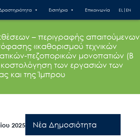
 Δραστηριότητα
Εισιτήρια
Επικοινωνία
EL
EN
κθέσεων – περιγραφής απαιτούμενων
Απόφασης «καθορισμού τεχνικών
ατικών-πεζοπορικών μονοπατιών (Β
& κοστολόγηση των εργασιών των
ς και της Ίμπρου
Nέα Δημοσιότητα
ίου 2025