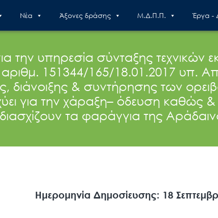
Nέα
Άξονες δράσης
Μ.Δ.Π.Π.
Έργα -
 την υπηρεσία σύνταξης τεχνικών ε
αριθμ. 151344/165/18.01.2017 υπ. 
 διάνοιξης & συντήρησης των ορειβ
χύει για την χάραξη– όδευση καθώς 
διασχίζουν τα φαράγγια της Αράδαινα
Ημερομηνία Δημοσίευσης: 18 Σεπτεμβρ