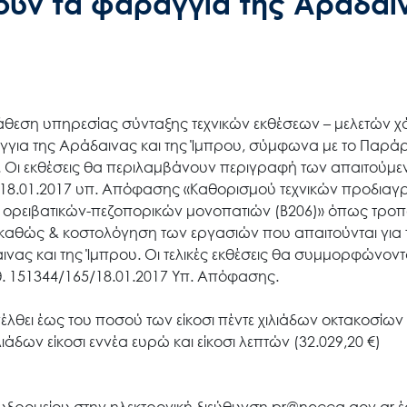
ουν τα φαράγγια της Αράδαι
Search
for:
άθεση υπηρεσίας σύνταξης τεχνικών εκθέσεων – μελετών χ
Ο.ΦΥ.ΠΕ.Κ.Α.
για της Αράδαινας και της Ίμπρου, σύμφωνα με το Παράρ
 Οι εκθέσεις θα περιλαμβάνουν περιγραφή των απαιτούμ
/18.01.2017 υπ. Απόφασης «Καθορισμού τεχνικών προδια
Νέα – Δημοσιότητα
 ορειβατικών-πεζοπορικών μονοπατιών (Β206)» όπως τρο
ν καθώς & κοστολόγηση των εργασιών που απαιτούνται για 
νας και της Ίμπρου. Οι τελικές εκθέσεις θα συμμορφώνοντα
Άξονες δράσης
. 151344/165/18.01.2017 Υπ. Απόφασης.
θει έως του ποσού των είκοσι πέντε χιλιάδων οκτακοσίων 
Μ.Δ.Π.Π.
ιάδων είκοσι εννέα ευρώ και είκοσι λεπτών (32.029,20 €)