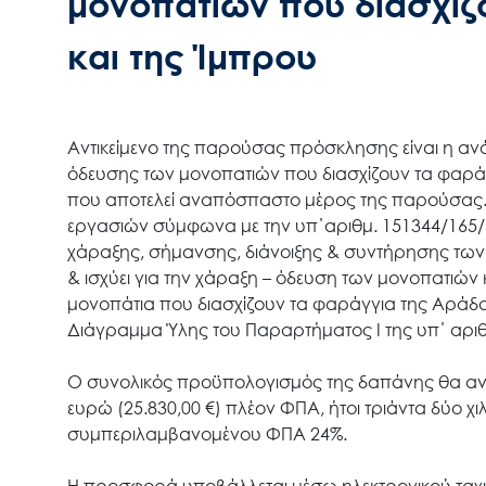
μονοπατιών που διασχίζ
και της Ίμπρου
Αντικείμενο της παρούσας πρόσκλησης είναι η αν
όδευσης των μονοπατιών που διασχίζουν τα φαράγ
που αποτελεί αναπόσπαστο μέρος της παρούσας.
εργασιών σύμφωνα με την υπ΄αριθμ. 151344/165
χάραξης, σήμανσης, διάνοιξης & συντήρησης των
& ισχύει για την χάραξη – όδευση των μονοπατιώ
μονοπάτια που διασχίζουν τα φαράγγια της Αράδαι
Διάγραμμα Ύλης του Παραρτήματος I της υπ΄ αριθ
Ο συνολικός προϋπολογισμός της δαπάνης θα ανέλ
ευρώ (25.830,00 €) πλέον ΦΠΑ, ήτοι τριάντα δύο χιλ
συμπεριλαμβανομένου ΦΠΑ 24%.