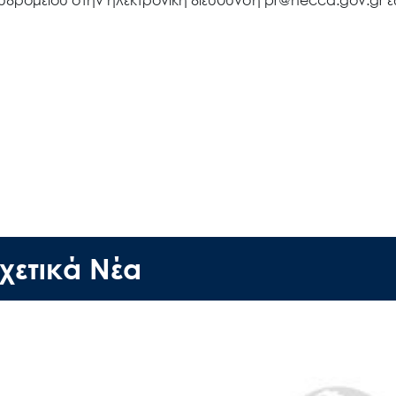
Έργα
δρομείου στην ηλεκτρονική διεύθυνση pr@necca.gov.gr έω
Εισιτήρια
Επικοινωνία
χετικά Νέα