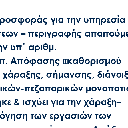
οσφοράς για την υπηρεσία
σεων – περιγραφής απαιτούμ
ν υπ΄ αριθμ.
 υπ. Απόφασης «καθορισμού
χάραξης, σήμανσης, διάνοι
ικών-πεζοπορικών μονοπατι
ε & ισχύει για την χάραξη–
όγηση των εργασιών των