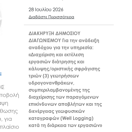
28 Ιουλίου 2026
Διαβάστε Περισσότερα
ΔΙΑΚΗΡΥΞΗ ΔΗΜΟΣΙΟΥ
ΔΙΑΓΩΝΙΣΜΟΥ Για την ανάδειξη
αναδόχου για την υπηρεσία:
«Διαχείριση και εκτέλεση
εργασιών διάτρησης και
κάλυψης/οριστικής σφράγισης
ί
τριών (3) γεωτρήσεων
υδρογονανθράκων,
ΗΣ
συμπεριλαμβανομένης της
υποβολή
διαχείρισης των παραγόμενων
αψη
επικίνδυνων αποβλήτων και της
σθωσης
διενέργειας γεωφυσικών
καταγραφών (Well Logging)
, για
κατά τη διάρκεια των εργασιών»
πλαίσιο