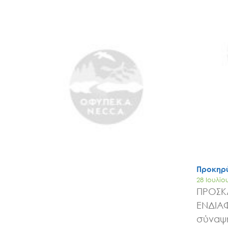
Προκηρύ
28 Ιουλίο
ΠΡΟΣΚ
ΕΝΔΙΑ
σύναψη