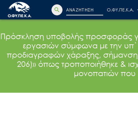
Search Button
Search
Ο.ΦΥ.ΠΕ.Κ.Α.
for:
Πρόσκληση υποβολής προσφοράς για
εργασιών σύμφωνα με την υπ΄ 
προδιαγραφών χάραξης, σήμανσης,
206)» όπως τροποποιήθηκε & ισ
μονοπατιών που 