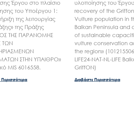
ης Έργου στο πλαίσιο
υλοποίησης του Έργου 
ησης του Υποέργου 1:
recovery of the Griffo
ήριξη της λειτουργίας
Vulture population in 
άξης» της Πράξης
Balkan Peninsula and 
ΧΟΣ ΤΗΣ ΠΑΡΑΝΟΜΗΣ
of sustainable capaciti
Σ ΤΩΝ
vulture conservation a
ΗΡΙΑΣΜΕΝΩΝ
the region» (10121550
ΑΤΩΝ ΣΤΗΝ ΥΠΑΙΘΡΟ»
LIFE24-NAT-NL-LIFE Bal
ικό MIS 6016558.
GriffON)
 Περισσότερα
Διαβάστε Περισσότερα