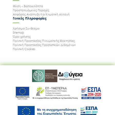
Φύση – Βιοποικιλότητα
Προστατευόμενες Περιοχές
Αειφόρος Ανάπτυξη Και Κλιματική Αλλαγή
Γενικές Πληροφορίες
Χρήσιμοι Συνδέσμοι
Sitemap
Όροι χρήσης
Πολιτική Προστασίας Πνευματικής Ιδιοκτησίας
Πολιτική Προστασίας Προσωπικών Δεδομένων
Πολιτική Cookies
Ακολουθήστε μας