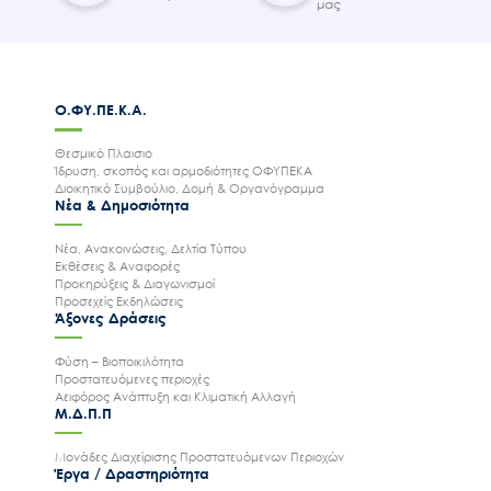
μας
Ο.ΦΥ.ΠΕ.Κ.Α.
Θεσμικό Πλαισιο
Ίδρυση, σκοπός και αρμοδιότητες ΟΦΥΠΕΚΑ
Διοικητικό Συμβούλιο, Δομή & Οργανόγραμμα
Νέα & Δημοσιότητα
Νέα, Ανακοινώσεις, Δελτία Τύπου
Εκθέσεις & Αναφορές
Προκηρύξεις & Διαγωνισμοί
Προσεχείς Εκδηλώσεις
Άξονες Δράσεις
Φύση – Βιοποικιλότητα
Προστατευόμενες περιοχές
Αειφόρος Ανάπτυξη και Κλιματική Αλλαγή
Μ.Δ.Π.Π
Μονάδες Διαχείρισης Προστατευόμενων Περιοχών
Έργα / Δραστηριότητα