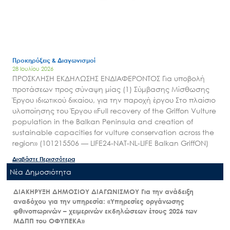
Προκηρύξεις & Διαγωνισμοί
28 Ιουλίου 2026
ΠΡΟΣΚΛΗΣΗ ΕΚΔΗΛΩΣΗΣ ΕΝΔΙΑΦΕΡΟΝΤΟΣ Για υποβολή
προτάσεων προς σύναψη μίας (1) Σύμβασης Μίσθωσης
Έργου ιδιωτικού δικαίου, για την παροχή έργου Στο πλαίσιο
υλοποίησης του Έργου «Full recovery of the Griffon Vulture
population in the Balkan Peninsula and creation of
sustainable capacities for vulture conservation across the
region» (101215506 — LIFE24-NAT-NL-LIFE Balkan GriffON)
Διαβάστε Περισσότερα
Nέα Δημοσιότητα
ΔΙΑΚΗΡΥΞΗ ΔΗΜΟΣΙΟΥ ΔΙΑΓΩΝΙΣΜΟΥ Για την ανάδειξη
αναδόχου για την υπηρεσία: «Υπηρεσίες οργάνωσης
φθινοπωρινών – χειμερινών εκδηλώσεων έτους 2026 των
ΜΔΠΠ του ΟΦΥΠΕΚΑ»