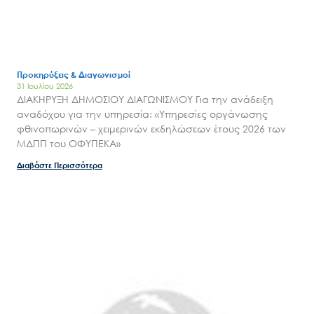
Προκηρύξεις & Διαγωνισμοί
31 Ιουλίου 2026
ΔΙΑΚΗΡΥΞΗ ΔΗΜΟΣΙΟΥ ΔΙΑΓΩΝΙΣΜΟΥ Για την ανάδειξη
αναδόχου για την υπηρεσία: «Υπηρεσίες οργάνωσης
φθινοπωρινών – χειμερινών εκδηλώσεων έτους 2026 των
ΜΔΠΠ του ΟΦΥΠΕΚΑ»
Διαβάστε Περισσότερα
Search
for:
Ο.ΦΥ.ΠΕ.Κ.Α.
Νέα – Δημοσιότητα
Άξονες δράσης