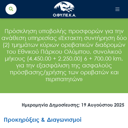
Search Button
Search
for:
Πρόσκληση υποβολής προσφορών για την
ανάθεση υπηρεσίας «Έκτακτη συντήρηση δύο
(2) τμημάτων κύριων ορειβατικών διαδρομών
του Εθνικού Πάρκου Ολύμπου, συνολικού
μήκους (4.450,00 + 2.250,00) 6 + 700,00 km,
για την εξασφάλιση της ασφαλούς
πρόσβασης/χρήσης των ορειβατών και
περιπατητών»
Ημερομηνία Δημοσίευσης: 19 Αυγούστου 2025
Προκηρύξεις & Διαγωνισμοί