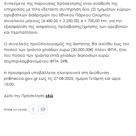
Αντικείμενο της παρούσας πρόσκλησης είναι ανάθεση της
υπηρεσίας με τίτλο «Έκτακτη συντήρηση δύο (2) τμημάτων κύριων
ορειβατικών διαδρομών του Εθνικού Πάρκου Ολύμπου,
συνολικού μήκους (4.450,00 + 2.250,00) 6 + 700,00 km, για την
εξασφάλιση της ασφαλούς πρόσβασης/χρήσης των ορειβατών
και περιπατητών».
Ο συνολικός προϋπολογισμός της δαπάνης θα ανέλθει έως του
ποσού των τριάντα χιλιάδων ευρώ (30.000,00€) πλέον ΦΠΑ, ήτοι
του ποσού των τριάντα επτά χιλιάδων διακοσίων ευρώ
συμπεριλαμβανομένου ΦΠΑ 24%.
Η προσφορά υποβάλλεται ηλεκτρονικά στη διεύθυνση
pr@necca.gov.gr έως τις 27-08-2025, ημέρα Τετάρτη και ώρα
15:00.
Δείτε την Πρόσκληση
εδώ
Share on social :