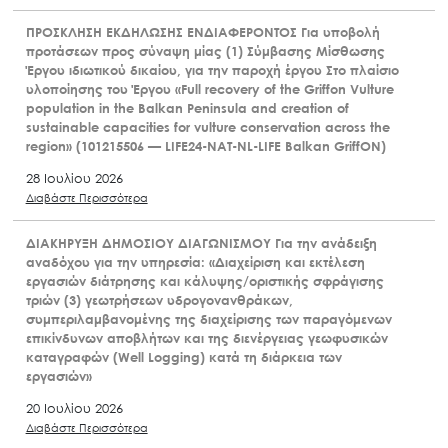
ΠΡΟΣΚΛΗΣΗ ΕΚΔΗΛΩΣΗΣ ΕΝΔΙΑΦΕΡΟΝΤΟΣ Για υποβολή
προτάσεων προς σύναψη μίας (1) Σύμβασης Μίσθωσης
Έργου ιδιωτικού δικαίου, για την παροχή έργου Στο πλαίσιο
υλοποίησης του Έργου «Full recovery of the Griffon Vulture
population in the Balkan Peninsula and creation of
sustainable capacities for vulture conservation across the
region» (101215506 — LIFE24-NAT-NL-LIFE Balkan GriffON)
28 Ιουλίου 2026
Διαβάστε Περισσότερα
ΔΙΑΚΗΡΥΞΗ ΔΗΜΟΣΙΟΥ ΔΙΑΓΩΝΙΣΜΟΥ Για την ανάδειξη
αναδόχου για την υπηρεσία: «Διαχείριση και εκτέλεση
εργασιών διάτρησης και κάλυψης/οριστικής σφράγισης
τριών (3) γεωτρήσεων υδρογονανθράκων,
συμπεριλαμβανομένης της διαχείρισης των παραγόμενων
επικίνδυνων αποβλήτων και της διενέργειας γεωφυσικών
καταγραφών (Well Logging) κατά τη διάρκεια των
εργασιών»
20 Ιουλίου 2026
Διαβάστε Περισσότερα