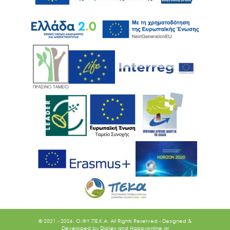
© 2021 - 2026. O.ΦΥ.ΠΕ.Κ.Α. All Rights Reserved - Designed &
Developed by
Digilex
and
Happyonline.gr