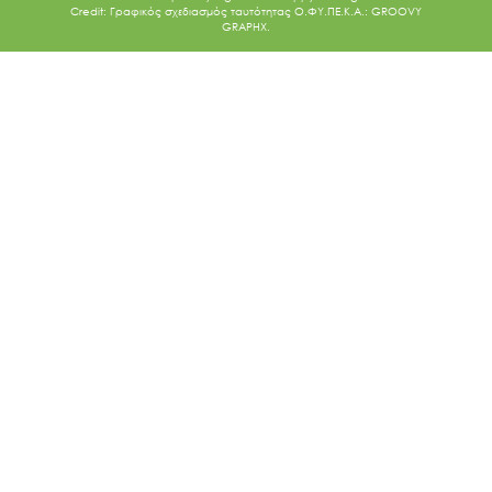
Credit: Γραφικός σχεδιασμός ταυτότητας Ο.ΦΥ.ΠΕ.Κ.Α.: GROOVY
GRAPHX.