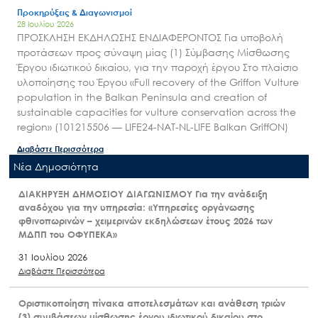
Προκηρύξεις & Διαγωνισμοί
28 Ιουλίου 2026
ΠΡΟΣΚΛΗΣΗ ΕΚΔΗΛΩΣΗΣ ΕΝΔΙΑΦΕΡΟΝΤΟΣ Για υποβολή
προτάσεων προς σύναψη μίας (1) Σύμβασης Μίσθωσης
Έργου ιδιωτικού δικαίου, για την παροχή έργου Στο πλαίσιο
υλοποίησης του Έργου «Full recovery of the Griffon Vulture
population in the Balkan Peninsula and creation of
sustainable capacities for vulture conservation across the
region» (101215506 — LIFE24-NAT-NL-LIFE Balkan GriffON)
Διαβάστε Περισσότερα
Nέα Δημοσιότητα
ΔΙΑΚΗΡΥΞΗ ΔΗΜΟΣΙΟΥ ΔΙΑΓΩΝΙΣΜΟΥ Για την ανάδειξη
αναδόχου για την υπηρεσία: «Υπηρεσίες οργάνωσης
φθινοπωρινών – χειμερινών εκδηλώσεων έτους 2026 των
ΜΔΠΠ του ΟΦΥΠΕΚΑ»
31 Ιουλίου 2026
Διαβάστε Περισσότερα
Οριστικοποίηση πίνακα αποτελεσμάτων και ανάθεση τριών
(3) συμβάσεων μίσθωσης έργου ιδιωτικού δικαίου στο