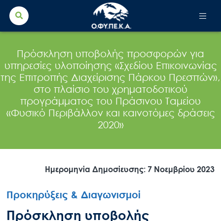
Search Button
Search
for:
Πρόσκληση υποβολής προσφορών για
υπηρεσίες υλοποίησης «Σχεδίου Επικοινωνίας
της Επιτροπής Διαχείρισης Πάρκου Πρεσπών»,
στο πλαίσιο του χρηματοδοτικού
προγράμματος του Πράσινου Ταμείου
«Φυσικό Περιβάλλον και καινοτόμες δράσεις
2020»
Ημερομηνία Δημοσίευσης: 7 Νοεμβρίου 2023
Προκηρύξεις & Διαγωνισμοί
Πρόσκληση υποβολής