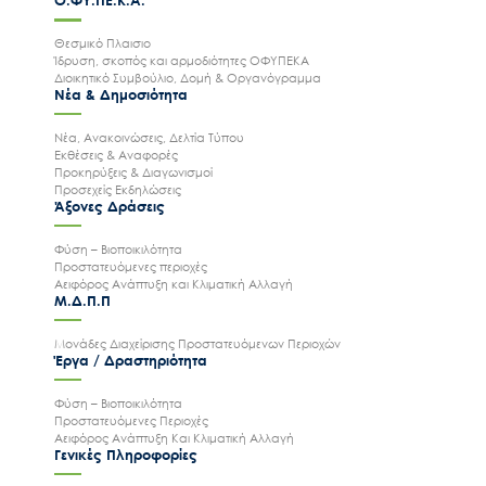
Ο.ΦΥ.ΠΕ.Κ.Α.
Θεσμικό Πλαισιο
Ίδρυση, σκοπός και αρμοδιότητες ΟΦΥΠΕΚΑ
Διοικητικό Συμβούλιο, Δομή & Οργανόγραμμα
Νέα & Δημοσιότητα
Νέα, Ανακοινώσεις, Δελτία Τύπου
Εκθέσεις & Αναφορές
Προκηρύξεις & Διαγωνισμοί
Προσεχείς Εκδηλώσεις
Άξονες Δράσεις
Φύση – Βιοποικιλότητα
Προστατευόμενες περιοχές
Αειφόρος Ανάπτυξη και Κλιματική Αλλαγή
Μ.Δ.Π.Π
Μονάδες Διαχείρισης Προστατευόμενων Περιοχών
Έργα / Δραστηριότητα
Φύση – Βιοποικιλότητα
Προστατευόμενες Περιοχές
Αειφόρος Ανάπτυξη Και Κλιματική Αλλαγή
Γενικές Πληροφορίες