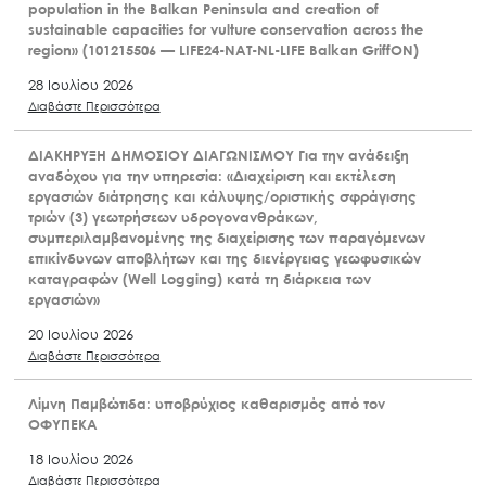
population in the Balkan Peninsula and creation of
sustainable capacities for vulture conservation across the
region» (101215506 — LIFE24-NAT-NL-LIFE Balkan GriffON)
28 Ιουλίου 2026
Διαβάστε Περισσότερα
ΔΙΑΚΗΡΥΞΗ ΔΗΜΟΣΙΟΥ ΔΙΑΓΩΝΙΣΜΟΥ Για την ανάδειξη
αναδόχου για την υπηρεσία: «Διαχείριση και εκτέλεση
εργασιών διάτρησης και κάλυψης/οριστικής σφράγισης
τριών (3) γεωτρήσεων υδρογονανθράκων,
συμπεριλαμβανομένης της διαχείρισης των παραγόμενων
επικίνδυνων αποβλήτων και της διενέργειας γεωφυσικών
καταγραφών (Well Logging) κατά τη διάρκεια των
εργασιών»
20 Ιουλίου 2026
Διαβάστε Περισσότερα
Λίμνη Παμβώτιδα: υποβρύχιος καθαρισμός από τον
ΟΦΥΠΕΚΑ
18 Ιουλίου 2026
Διαβάστε Περισσότερα