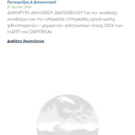
Προκηρύξεις & Διαγωνισμοί
31 Ιουλίου 2026
ΔΙΑΚΗΡΥΞΗ ΔΗΜΟΣΙΟΥ ΔΙΑΓΩΝΙΣΜΟΥ Για την ανάδειξη
αναδόχου για την υπηρεσία: «Υπηρεσίες οργάνωσης
φθινοπωρινών – χειμερινών εκδηλώσεων έτους 2026 των
ΜΔΠΠ του ΟΦΥΠΕΚΑ»
Διαβάστε Περισσότερα
Search
for:
Ο.ΦΥ.ΠΕ.Κ.Α.
Νέα – Δημοσιότητα
Άξονες δράσης
Μ.Δ.Π.Π.