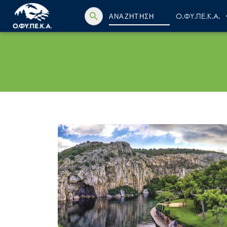
Search Button
Search
Ο.ΦΥ.ΠΕ.Κ.Α.
for: