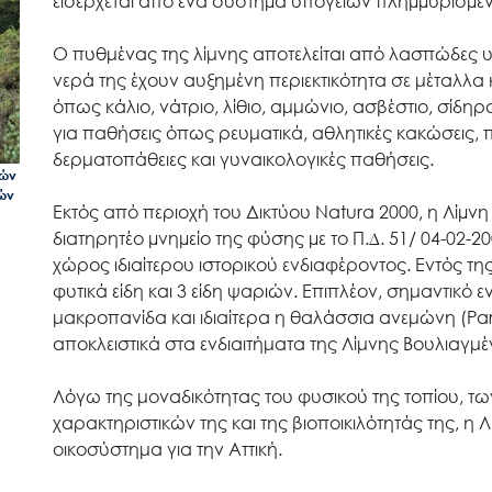
εισέρχεται από ένα σύστηµα υπόγειων πληµµυρισµ
Ο πυθμένας της λίμνης αποτελείται από λασπώδες υ
νερά της έχουν αυξημένη περιεκτικότητα σε μέταλλα κ
Search
for:
όπως
κάλιο
,
νάτριο
,
λίθιο
,
αμμώνιο
,
ασβέστιο
,
σίδηρ
για παθήσεις όπως ρευματικά, αθλητικές κακώσεις,
δερματοπάθειες και
γυναικολογικές παθήσεις
.
Ο.ΦΥ.ΠΕ.Κ.Α.
κών
ών
Εκτός από περιοχή του Δικτύου Natura 2000, η Λίµνη
διατηρητέο µνηµείο της φύσης µε το Π.∆. 51/ 04-02-2
Νέα – Δημοσιότητα
χώρος ιδιαίτερου ιστορικού ενδιαφέροντος. Εντός τ
φυτικά είδη και 3 είδη ψαριών. Επιπλέον, σημαντικό 
μακροπανίδα και ιδιαίτερα η θαλάσσια ανεμώνη (Par
Άξονες δράσης
αποκλειστικά στα ενδιαιτήματα της Λίμνης Βουλιαγμέ
Λόγω της μοναδικότητας του φυσικού της τοπίου, τω
Μ.Δ.Π.Π.
χαρακτηριστικών της και της βιοποικιλότητάς της, η
οικοσύστημα για την Αττική.