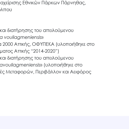
ιαχείρισης Εθνικών Πάρκων Πάρνηθας,
όλπου
 και διατήρησης του απειλούμενου
ia
vouliagmeniensis
»
 2000 Αττικής, ΟΦΥΠΕΚΑ (υλοποιήθηκε στο
ματος Αττικής “2014-2020”)
 και διατήρησης του απειλούμενου
ia
vouliagmeniensis
» (υλοποιήθηκε στο
μές Μεταφορών, Περιβάλλον και Αειφόρος