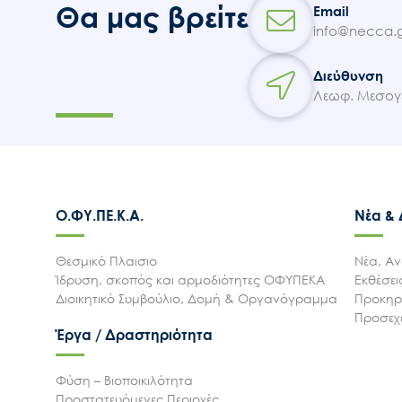
Θα μας βρείτε
Email
info@necca.g
Διεύθυνση
Λεωφ. Μεσογε
Ο.ΦΥ.ΠΕ.Κ.Α.
Νέα &
Θεσμικό Πλαισιο
Νέα, Αν
Ίδρυση, σκοπός και αρμοδιότητες ΟΦΥΠΕΚΑ
Εκθέσε
Διοικητικό Συμβούλιο, Δομή & Οργανόγραμμα
Προκηρύ
Προσεχε
Έργα / Δραστηριότητα
Φύση – Βιοποικιλότητα
Προστατευόμενες Περιοχές