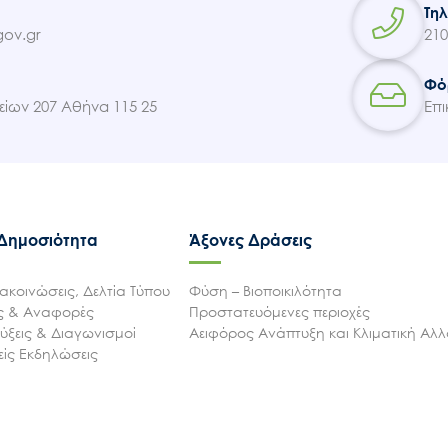
Τη
ov.gr
210
Φό
ίων 207 Αθήνα 115 25
Επι
 Δημοσιότητα
Άξονες Δράσεις
ακοινώσεις, Δελτία Τύπου
Φύση – Βιοποικιλότητα
ις & Αναφορές
Προστατευόμενες περιοχές
ξεις & Διαγωνισμοί
Αειφόρος Ανάπτυξη και Κλιματική Αλ
ίς Εκδηλώσεις