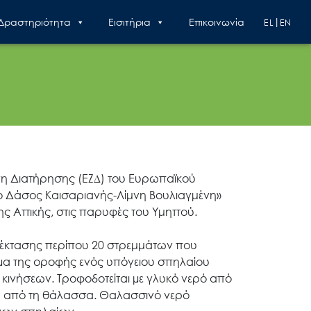
 Δραστηριότητα
Εισιτήρια
Επικοινωνία
EL
EN
ώνη Διατήρησης (ΕΖ∆) του Ευρωπαϊκού
κό Δάσος Καισαριανής-Λίμνη Βουλιαγμένη»
ης Αττικής, στις παρυφές του Υμηττού.
ς έκτασης περίπου 20 στρεμμάτων που
ήµα της οροφής ενός υπόγειου σπηλαίου
κινήσεων. Τροφοδοτείται µε γλυκό νερό από
νη από τη θάλασσα. Θαλασσινό νερό