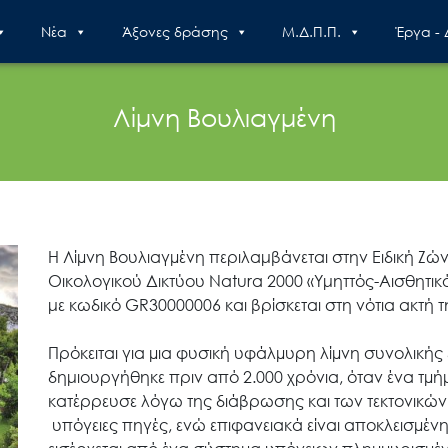
Nέα
Άξονες δράσης
Μ.Δ.Π.Π.
Έργα -
Λίμνη Βουλιαγμένη
H Λίµνη Βουλιαγµένη περιλαμβάνεται στην Ειδική Ζ
Οικολογικού Δικτύου Natura 2000 «Υμηττός-Αισθητι
με κωδικό GR30000006 και βρίσκεται στη νότια ακτή τ
Πρόκειται για µια φυσική υφάλµυρη λίµνη συνολική
δημιουργήθηκε πριν από 2.000 χρόνια, όταν ένα τµ
κατέρρευσε λόγω της διάβρωσης και των τεκτονικών 
υπόγειες πηγές, ενώ επιφανειακά είναι αποκλεισµέ