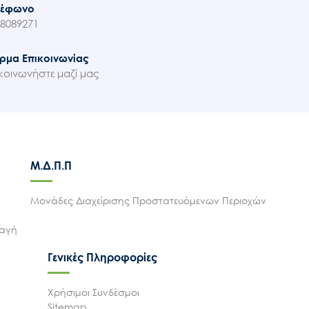
λέφωνο
8089271
ρμα Επικοινωνίας
κοινωνήστε μαζί μας
Μ.Δ.Π.Π
Μονάδες Διαχείρισης Προστατευόμενων Περιοχών
λαγή
Γενικές Πληροφορίες
Χρήσιμοι Συνδέσμοι
Sitemap