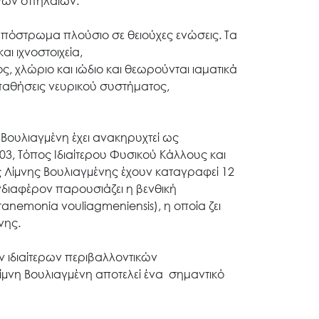
ένων σπηλαίων.
πόστρωμα πλούσιο σε θειούχες ενώσεις. Τα
αι ιχνοστοιχεία,
ος
,
χλώριο
και
ιώδιο
και θεωρούνται ιαματικά
 παθήσεις νευρικού συστήματος,
 Βουλιαγµένη έχει ανακηρυχτεί ως
003, Τόπος Ιδιαίτερου Φυσικού Κάλλους και
ης Λίµνης Βουλιαγµένης έχουν καταγραφεί 12
ενδιαφέρον παρουσιάζει η βενθική
anemonia vouliagmeniensis), η οποία ζει
νης.
ν ιδιαίτερων περιβαλλοντικών
 Λίµνη Βουλιαγµένη αποτελεί ένα σημαντικό