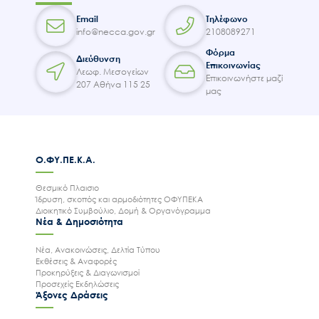
Email
Τηλέφωνο
info@necca.gov.gr
2108089271
Φόρμα
Διεύθυνση
Επικοινωνίας
Λεωφ. Μεσογείων
Επικοινωνήστε μαζί
207 Αθήνα 115 25
μας
Ο.ΦΥ.ΠΕ.Κ.Α.
Θεσμικό Πλαισιο
Ίδρυση, σκοπός και αρμοδιότητες ΟΦΥΠΕΚΑ
Διοικητικό Συμβούλιο, Δομή & Οργανόγραμμα
Νέα & Δημοσιότητα
Νέα, Ανακοινώσεις, Δελτία Τύπου
Εκθέσεις & Αναφορές
Προκηρύξεις & Διαγωνισμοί
Προσεχείς Εκδηλώσεις
Άξονες Δράσεις