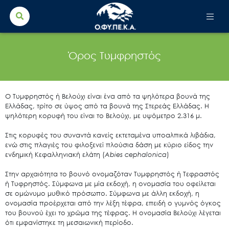
Search Button
Search
for:
Όρος Τυμφρηστός
Ο Τυμφρηστός ή Βελούχι είναι ένα από τα ψηλότερα βουνά της
Ελλάδας, τρίτο σε ύψος από τα βουνά της Στερεάς Ελλάδας. Η
ψηλότερη κορυφή του είναι το Βελούχι, με υψόμετρο 2.316 μ.
Στις κορυφές του συναντά κανείς εκτεταμένα υποαλπικά λιβάδια,
ενώ στις πλαγιές του φιλοξενεί πλούσια δάση με κύριο είδος την
ενδημική Κεφαλληνιακή ελάτη (
Abies cephalonica
)
Στην αρχαιότητα το βουνό ονομαζόταν Τυμφρηστός ή Τεφραστός
ή Τυφρηστός. Σύμφωνα με μία εκδοχή, η ονομασία του οφείλεται
σε ομώνυμο μυθικό πρόσωπο. Σύμφωνα με άλλη εκδοχή, η
ονομασία προέρχεται από την λέξη τέφρα, επειδή ο γυμνός όγκος
του βουνού έχει το χρώμα της τέφρας. Η ονομασία Βελούχι λέγεται
ότι εμφανίστηκε τη μεσαιωνική περίοδο.