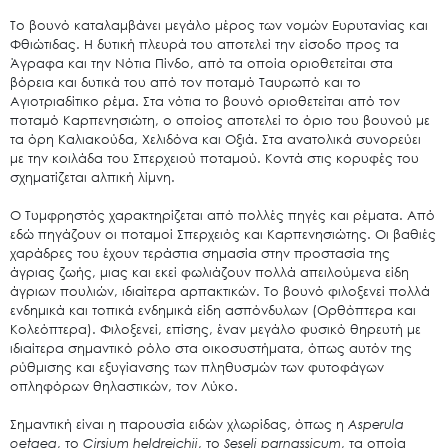
Το βουνό καταλαμβάνει μεγάλο μέρος των νομών Ευρυτανίας και
Φθιώτιδας. Η δυτική πλευρά του αποτελεί την είσοδο προς τα
Άγραφα και την Νότια Πίνδο, από τα οποία οριοθετείται στα
βόρεια και δυτικά του από τον ποταμό Ταυρωπό και το
Αγιοτριαδίτικο ρέμα. Στα νότια το βουνό οριοθετείται από τον
ποταμό Καρπενησιώτη, ο οποίος αποτελεί το όριο του βουνού με
τα όρη Καλιακούδα, Χελιδόνα και Οξιά. Στα ανατολικά συνορεύει
με την κοιλάδα του Σπερχειού ποταμού. Κοντά στις κορυφές του
σχηματίζεται αλπική λίμνη.
Ο Τυμφρηστός χαρακτηρίζεται από πολλές πηγές και ρέματα. Από
εδώ πηγάζουν οι ποταμοί Σπερχειός και Καρπενησιώτης. Οι βαθιές
χαράδρες του έχουν τεράστια σημασία στην προστασία της
άγριας ζωής, μιας και εκεί φωλιάζουν πολλά απειλούμενα είδη
άγριων πουλιών, ιδιαίτερα αρπακτικών. Το βουνό φιλοξενεί πολλά
ενδημικά και τοπικά ενδημικά είδη ασπόνδυλων (Ορθόπτερα και
Κολεόπτερα). Φιλοξενεί, επίσης, έναν μεγάλο φυσικό θηρευτή με
ιδιαίτερα σημαντικό ρόλο στα οικοσυστήματα, όπως αυτόν της
ρύθμισης και εξυγίανσης των πληθυσμών των φυτοφάγων
οπληφόρων θηλαστικών, τον Λύκο.
Σημαντική είναι η παρουσία ειδών χλωρίδας, όπως η
Asperula
oetaea
, το
Cirsium heldreichii
, το
Seseli parnassicum
, τα οποία