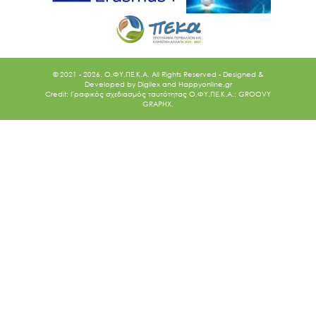
© 2021 - 2026. O.ΦΥ.ΠΕ.Κ.Α. All Rights Reserved - Designed &
Developed by
Digilex
and
Happyonline.gr
Credit: Γραφικός σχεδιασμός ταυτότητας Ο.ΦΥ.ΠΕ.Κ.Α.: GROOVY
GRAPHX.
Ακολουθήστε μας