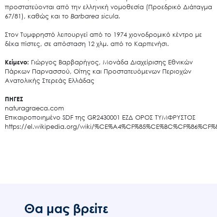
προστατεύονται από την ελληνική νομοθεσία (Προεδρικό Διάταγμα
67/81), καθώς και το
Barbarea sicula.
Στον Τυμφρηστό λειτουργεί από το 1974
χιονοδρομικό κέντρο
με
δέκα πίστες, σε απόσταση 12 χλμ. από το
Καρπενήσι
.
Κείμενο:
Γιώργος Βαρβαρήγος, Μονάδα Διαχείρισης Εθνικών
Πάρκων Παρνασσού, Οίτης και Προστατευόμενων Περιοχών
Ανατολικής Στερεάς Ελλάδας
Search
for:
ΠΗΓΕΣ
Ο.ΦΥ.ΠΕ.Κ.Α.
naturagraeca.com
Επικαιροποιημένο SDF της GR2430001 ΕΖΔ ΟΡΟΣ ΤΥΜΦΡΥΣΤΟΣ
Νέα – Δημοσιότητα
https://el.wikipedia.org/wiki/%CE%A4%CF%85%CE%BC%CF%86%
Άξονες δράσης
Μ.Δ.Π.Π.
Έργα
Εισιτήρια
Επικοινωνία
Θα μας βρείτε