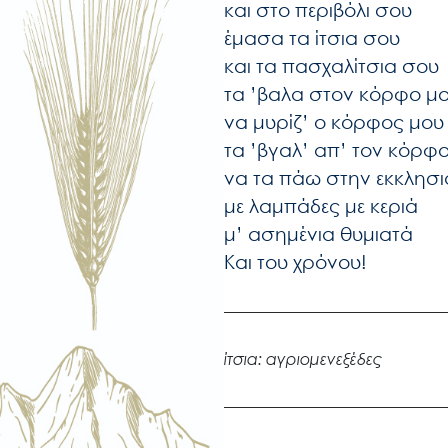
και στο περιβόλι σου
έμασα τα ίτσια σου
και τα πασχαλίτσια σου
τα ’βαλα στον κόρφο μ
να μυρίζ’ ο κόρφος μου
τα ’βγαλ’ απ’ τον κόρφ
να τα πάω στην εκκλησι
με λαμπάδες με κεριά
μ’ ασημένια θυμιατά
Και του χρόνου!
ίτσια: αγριομενεξέδες