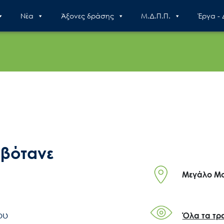
Nέα
Άξονες δράσης
Μ.Δ.Π.Π.
Έργα -
 βότανε
Μεγάλο Μο
ου
Όλα τα τρ