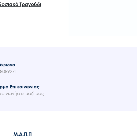
δοσιακό Τραγούδι
λέφωνο
8089271
ρμα Επικοινωνίας
κοινωνήστε μαζί μας
Μ.Δ.Π.Π