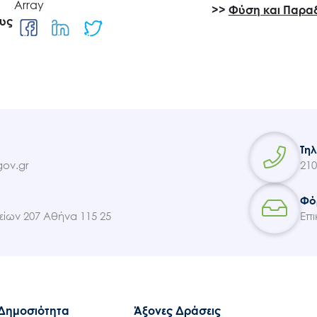
Array
>>
Φύση και Παρα
ους
Επικοινωνία
Τη
ov.gr
210
Φό
ίων 207 Αθήνα 115 25
Επι
 Δημοσιότητα
Άξονες Δράσεις