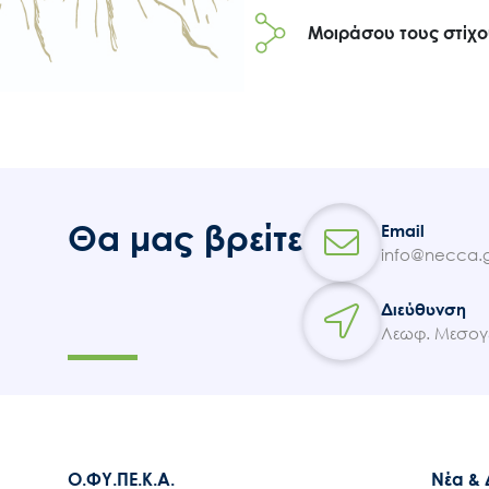
Μοιράσου τους στίχ
Θα μας βρείτε
Email
info@necca.g
Διεύθυνση
Λεωφ. Μεσογε
Ο.ΦΥ.ΠΕ.Κ.Α.
Νέα &