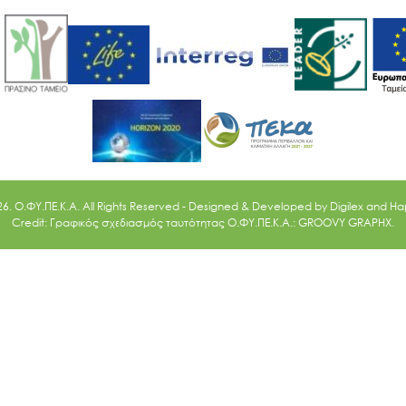
Ακολουθήστε μας
26. O.ΦΥ.ΠΕ.Κ.Α. All Rights Reserved - Designed & Developed by
Digilex
and
Ha
Credit: Γραφικός σχεδιασμός ταυτότητας Ο.ΦΥ.ΠΕ.Κ.Α.: GROOVY GRAPHX.