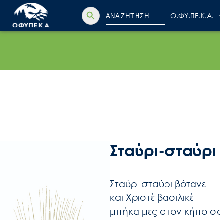
Search Button
Search
Ο.ΦΥ.ΠΕ.Κ.Α.
for:
Σταύρι-σταύρι
Σταύρι σταύρι βότανε
και Χριστέ βασιλικέ
μπήκα μες στον κήπο σ