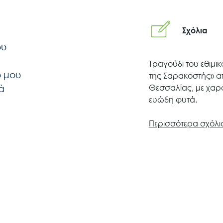
Search
for:
Σχόλια
Ο.ΦΥ.ΠΕ.Κ.Α.
ου
Τραγούδι του εθιμι
Νέα – Δημοσιότητα
ο μου
της Σαρακοστής» α
ά
Θεσσαλίας, με χαρ
ευώδη φυτά.
Άξονες δράσης
Περισσότερα σχόλια
Μ.Δ.Π.Π.
Έργα
Εισιτήρια