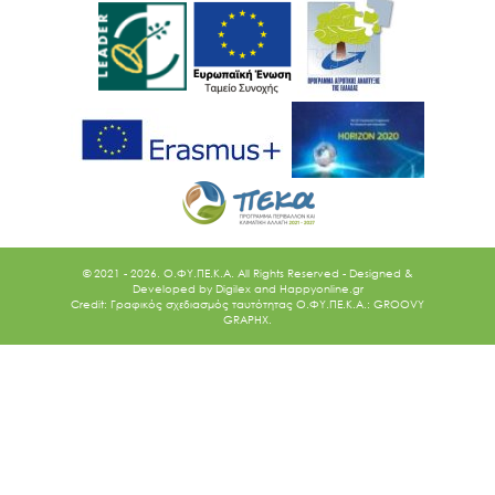
© 2021 - 2026. O.ΦΥ.ΠΕ.Κ.Α. All Rights Reserved - Designed &
Developed by
Digilex
and
Happyonline.gr
Credit: Γραφικός σχεδιασμός ταυτότητας Ο.ΦΥ.ΠΕ.Κ.Α.: GROOVY
GRAPHX.