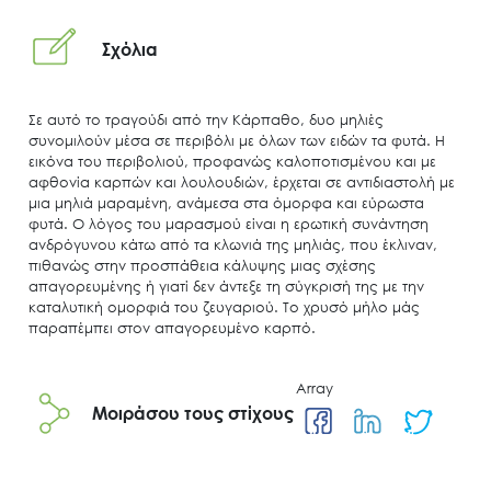
Σχόλια
Σε αυτό το τραγούδι από την Κάρπαθο, δυο μηλιές
συνομιλούν μέσα σε περιβόλι με όλων των ειδών τα φυτά. Η
εικόνα του περιβολιού, προφανώς καλοποτισμένου και με
αφθονία καρπών και λουλουδιών, έρχεται σε αντιδιαστολή με
μια μηλιά μαραμένη, ανάμεσα στα όμορφα και εύρωστα
φυτά. Ο λόγος του μαρασμού είναι η ερωτική συνάντηση
ανδρόγυνου κάτω από τα κλωνιά της μηλιάς, που έκλιναν,
πιθανώς στην προσπάθεια κάλυψης μιας σχέσης
Search
απαγορευμένης ή γιατί δεν άντεξε τη σύγκρισή της με την
for:
καταλυτική ομορφιά του ζευγαριού. Το χρυσό μήλο μάς
Ο.ΦΥ.ΠΕ.Κ.Α.
παραπέμπει στον απαγορευμένο καρπό.
Νέα – Δημοσιότητα
Άξονες δράσης
Array
Μοιράσου τους στίχους
Μ.Δ.Π.Π.
Έργα
Εισιτήρια