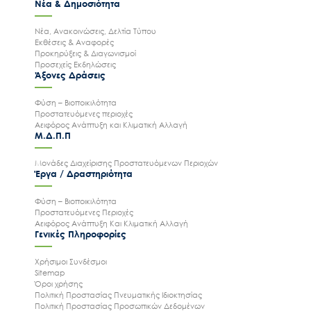
Νέα & Δημοσιότητα
Νέα, Ανακοινώσεις, Δελτία Τύπου
Εκθέσεις & Αναφορές
Προκηρύξεις & Διαγωνισμοί
Προσεχείς Εκδηλώσεις
Άξονες Δράσεις
Φύση – Βιοποικιλότητα
Προστατευόμενες περιοχές
Αειφόρος Ανάπτυξη και Κλιματική Αλλαγή
Μ.Δ.Π.Π
Μονάδες Διαχείρισης Προστατευόμενων Περιοχών
Έργα / Δραστηριότητα
Φύση – Βιοποικιλότητα
Προστατευόμενες Περιοχές
Αειφόρος Ανάπτυξη Και Κλιματική Αλλαγή
Γενικές Πληροφορίες
Χρήσιμοι Συνδέσμοι
Sitemap
Όροι χρήσης
Πολιτική Προστασίας Πνευματικής Ιδιοκτησίας
Πολιτική Προστασίας Προσωπικών Δεδομένων