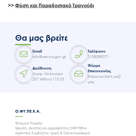
>>
Φύση και Παραδοσιακό Τραγούδι
Επικοινωνία
Θα μας βρείτε
Email
Τηλέφωνο
info@necca.gov.gr
2108089271
Φόρμα
Διεύθυνση
Επικοινωνίας
Λεωφ. Μεσογείων
Επικοινωνήστε μαζί
207 Αθήνα 115 25
μας
Ο.ΦΥ.ΠΕ.Κ.Α.
Θεσμικό Πλαισιο
Ίδρυση, σκοπός και αρμοδιότητες ΟΦΥΠΕΚΑ
Διοικητικό Συμβούλιο, Δομή & Οργανόγραμμα