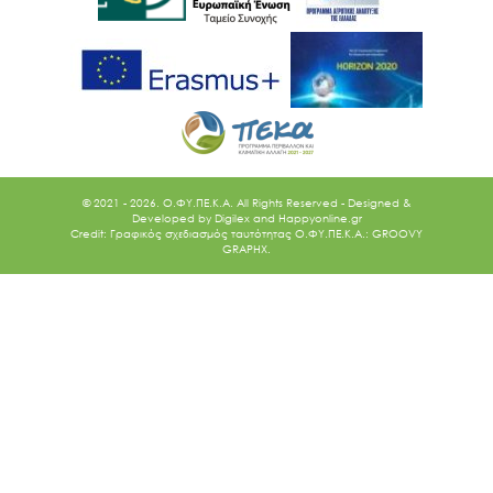
© 2021 - 2026. O.ΦΥ.ΠΕ.Κ.Α. All Rights Reserved - Designed &
Developed by
Digilex
and
Happyonline.gr
Credit: Γραφικός σχεδιασμός ταυτότητας Ο.ΦΥ.ΠΕ.Κ.Α.: GROOVY
GRAPHX.