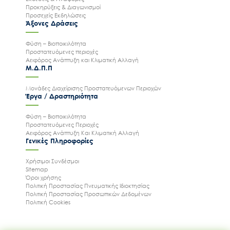
Προκηρύξεις & Διαγωνισμοί
Προσεχείς Εκδηλώσεις
Άξονες Δράσεις
Φύση – Βιοποικιλότητα
Προστατευόμενες περιοχές
Αειφόρος Ανάπτυξη και Κλιματική Αλλαγή
Μ.Δ.Π.Π
Μονάδες Διαχείρισης Προστατευόμενων Περιοχών
Έργα / Δραστηριότητα
Φύση – Βιοποικιλότητα
Προστατευόμενες Περιοχές
Αειφόρος Ανάπτυξη Και Κλιματική Αλλαγή
Γενικές Πληροφορίες
Χρήσιμοι Συνδέσμοι
Sitemap
Όροι χρήσης
Πολιτική Προστασίας Πνευματικής Ιδιοκτησίας
Πολιτική Προστασίας Προσωπικών Δεδομένων
Πολιτική Cookies
Ακολουθήστε μας