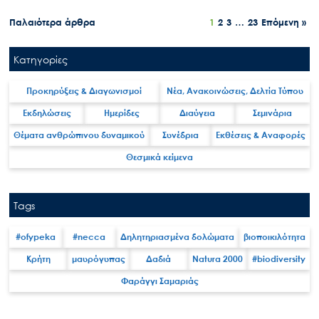
Πλοήγηση
Παλαιότερα άρθρα
1
2
3
…
23
Επόμενη »
άρθρων
Κατηγορίες
Προκηρύξεις & Διαγωνισμοί
Νέα, Ανακοινώσεις, Δελτία Τύπου
Εκδηλώσεις
Ημερίδες
Διαύγεια
Σεμινάρια
Θέματα ανθρώπινου δυναμικού
Συνέδρια
Εκθέσεις & Αναφορές
Θεσμικά κείμενα
Tags
#ofypeka
#necca
Δηλητηριασμένα δολώματα
βιοποικιλότητα
Κρήτη
μαυρόγυπας
Δαδιά
Natura 2000
#biodiversity
Φαράγγι Σαμαριάς