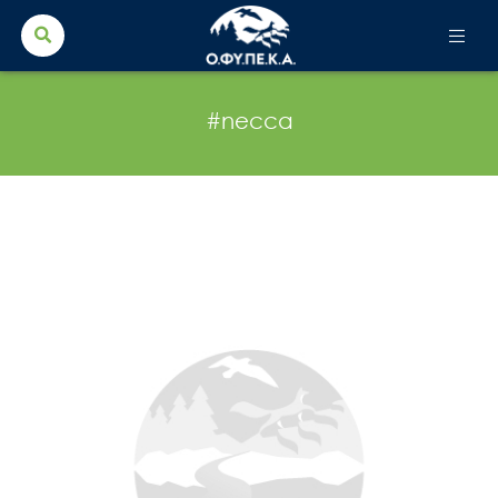
Search Button
Search
for:
#necca