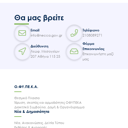
Θα μας βρείτε
Email
Τηλέφωνο
info@necca.gov.gr
2108089271
Φόρμα
Διεύθυνση
Επικοινωνίας
Λεωφ. Μεσογείων
Επικοινωνήστε μαζί
207 Αθήνα 115 25
μας
Ο.ΦΥ.ΠΕ.Κ.Α.
Θεσμικό Πλαισιο
Ίδρυση, σκοπός και αρμοδιότητες ΟΦΥΠΕΚΑ
Διοικητικό Συμβούλιο, Δομή & Οργανόγραμμα
Νέα & Δημοσιότητα
Νέα, Ανακοινώσεις, Δελτία Τύπου
Εκθέσεις & Αναφορές