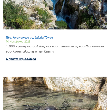
Νέα, Ανακοινώσεις, Δελτία Τύπου
10 Νοεμβρίου 2025
1.000 κράνη ασφαλείας για τους επισκέπτες του Φαραγγιού
του Κουρταλιώτη στην Κρήτη
Διαβάστε Περισσότερα
Search
for:
Ο.ΦΥ.ΠΕ.Κ.Α.
Νέα – Δημοσιότητα
Άξονες δράσης