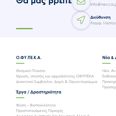
Θα μας βρείτε
info@necca.g
Διεύθυνση
Λεωφ. Μεσογε
Ο.ΦΥ.ΠΕ.Κ.Α.
Νέα &
Θεσμικό Πλαισιο
Νέα, Αν
Ίδρυση, σκοπός και αρμοδιότητες ΟΦΥΠΕΚΑ
Εκθέσε
Διοικητικό Συμβούλιο, Δομή & Οργανόγραμμα
Προκηρύ
Προσεχε
Έργα / Δραστηριότητα
Φύση – Βιοποικιλότητα
Προστατευόμενες Περιοχές
Αειφόρος Ανάπτυξη Και Κλιματική Αλλαγή