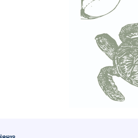
λέφωνο