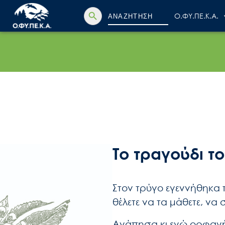
Search Button
Search
Ο.ΦΥ.ΠΕ.Κ.Α.
for:
Το τραγούδι τ
Στον τρύγο εγεννήθηκα 
θέλετε να τα μάθετε, να
Αγάπησα κι εγώ ορφανή