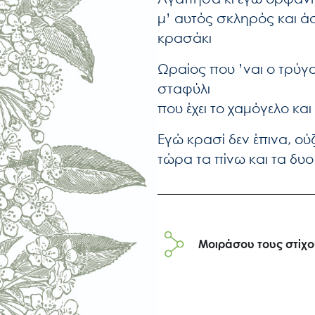
μ’ αυτός σκληρός και άσ
κρασάκι
Ωραίος που ’ναι ο τρύγο
σταφύλι
που έχει το χαμόγελο και
Εγώ κρασί δεν έπινα, ού
τώρα τα πίνω και τα δυ
Μοιράσου τους στίχ