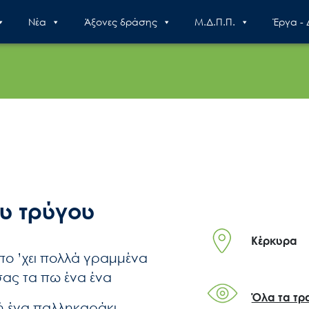
Nέα
Άξονες δράσης
Μ.Δ.Π.Π.
Έργα -
ου τρύγου
Κέρκυρα
πο ’χει πολλά γραμμένα
 σας τα πω ένα ένα
Όλα τα τρ
 ένα παλληκαράκι