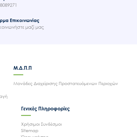
8089271
ρμα Επικοινωνίας
κοινωνήστε μαζί μας
Μ.Δ.Π.Π
Μονάδες Διαχείρισης Προστατευόμενων Περιοχών
λαγή
Γενικές Πληροφορίες
Χρήσιμοι Συνδέσμοι
Sitemap
Όροι χρήσης