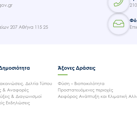
ov.gr
210
Φό
ίων 207 Αθήνα 115 25
Επι
 Δημοσιότητα
Άξονες Δράσεις
ακοινώσεις, Δελτία Τύπου
Φύση – Βιοποικιλότητα
ις & Αναφορές
Προστατευόμενες περιοχές
ξεις & Διαγωνισμοί
Αειφόρος Ανάπτυξη και Κλιματική Αλ
ίς Εκδηλώσεις