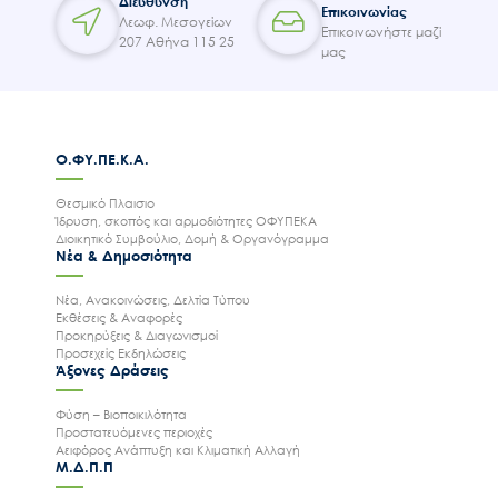
Διεύθυνση
Επικοινωνίας
Λεωφ. Μεσογείων
Επικοινωνήστε μαζί
207 Αθήνα 115 25
μας
Ο.ΦΥ.ΠΕ.Κ.Α.
Θεσμικό Πλαισιο
Ίδρυση, σκοπός και αρμοδιότητες ΟΦΥΠΕΚΑ
Διοικητικό Συμβούλιο, Δομή & Οργανόγραμμα
Νέα & Δημοσιότητα
Νέα, Ανακοινώσεις, Δελτία Τύπου
Εκθέσεις & Αναφορές
Προκηρύξεις & Διαγωνισμοί
Προσεχείς Εκδηλώσεις
Άξονες Δράσεις
Φύση – Βιοποικιλότητα
Προστατευόμενες περιοχές
Αειφόρος Ανάπτυξη και Κλιματική Αλλαγή
Μ.Δ.Π.Π