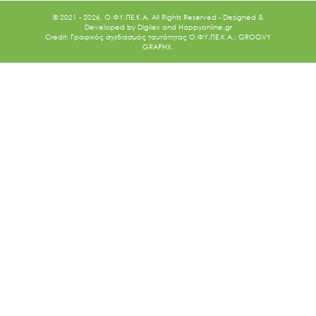
© 2021 - 2026. O.ΦΥ.ΠΕ.Κ.Α. All Rights Reserved - Designed &
Developed by
Digilex
and
Happyonline.gr
Credit: Γραφικός σχεδιασμός ταυτότητας Ο.ΦΥ.ΠΕ.Κ.Α.: GROOVY
GRAPHX.
Ακολουθήστε μας