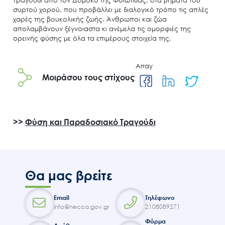
συρτού χορού, που προβάλλει με διαλογικό τρόπο τις απλές
χαρές της βουκολικής ζωής. Άνθρωποι και ζώα
απολαμβάνουν ξέγνοιαστα κι ανέμελα τις ομορφιές της
ορεινής φύσης με όλα τα επιμέρους στοιχεία της.
Array
Μοιράσου τους στίχους
Search
for:
Ο.ΦΥ.ΠΕ.Κ.Α.
Νέα – Δημοσιότητα
>>
Φύση και Παραδοσιακό Τραγούδι
Άξονες δράσης
Μ.Δ.Π.Π.
Έργα
Θα μας βρείτε
Εισιτήρια
Επικοινωνία
Email
Τηλέφωνο
info@necca.gov.gr
2108089271
Φόρμα