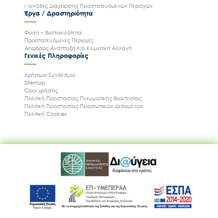
Μονάδες Διαχείρισης Προστατευόμενων Περιοχών
Έργα / Δραστηριότητα
Φύση – Βιοποικιλότητα
Προστατευόμενες Περιοχές
Αειφόρος Ανάπτυξη Και Κλιματική Αλλαγή
Γενικές Πληροφορίες
Χρήσιμοι Συνδέσμοι
Sitemap
Όροι χρήσης
Πολιτική Προστασίας Πνευματικής Ιδιοκτησίας
Πολιτική Προστασίας Προσωπικών Δεδομένων
Πολιτική Cookies