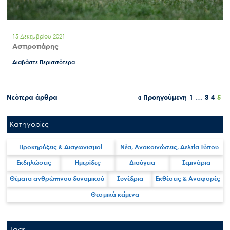
15 Δεκεμβρίου 2021
Ασπροπάρης
Διαβάστε Περισσότερα
Πλοήγηση
Νεότερα άρθρα
« Προηγούμενη
1
…
3
4
5
άρθρων
Κατηγορίες
Προκηρύξεις & Διαγωνισμοί
Νέα, Ανακοινώσεις, Δελτία Τύπου
Εκδηλώσεις
Ημερίδες
Διαύγεια
Σεμινάρια
Θέματα ανθρώπινου δυναμικού
Συνέδρια
Εκθέσεις & Αναφορές
Θεσμικά κείμενα
Tags