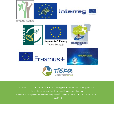
Ακολουθήστε μας
© 2021 - 2026. O.ΦΥ.ΠΕ.Κ.Α. All Rights Reserved - Designed &
Developed by
Digilex
and
Happyonline.gr
Credit: Γραφικός σχεδιασμός ταυτότητας Ο.ΦΥ.ΠΕ.Κ.Α.: GROOVY
GRAPHX.