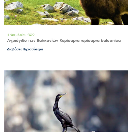
4 Νοεμβρίου 2022
Αγριόγιδο των Βαλκανίων Rupicapra rupicapra balcanica
Διαβάστε Περισσότερα
Search
for:
Ο.ΦΥ.ΠΕ.Κ.Α.
Νέα – Δημοσιότητα
Άξονες δράσης
Μ.Δ.Π.Π.
Έργα