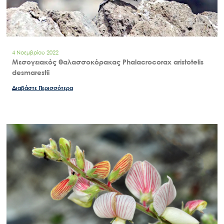
Εισιτήρια
Επικοινωνία
4 Νοεμβρίου 2022
Μεσογειακός θαλασσοκόρακας Phalacrocorax aristotelis
desmarestii
Διαβάστε Περισσότερα