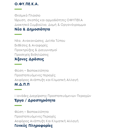
Ο.ΦΥ.ΠΕ.Κ.Α.
Θεσμικό Πλαισιο
Ίδρυση, σκοπός και αρμοδιότητες ΟΦΥΠΕΚΑ
Διοικητικό Συμβούλιο, Δομή & Οργανόγραμμα
Νέα & Δημοσιότητα
Νέα, Ανακοινώσεις, Δελτία Τύπου
Εκθέσεις & Αναφορές
Προκηρύξεις & Διαγωνισμοί
Προσεχείς Εκδηλώσεις
Άξονες Δράσεις
Φύση – Βιοποικιλότητα
Προστατευόμενες περιοχές
Αειφόρος Ανάπτυξη και Κλιματική Αλλαγή
Μ.Δ.Π.Π
Μονάδες Διαχείρισης Προστατευόμενων Περιοχών
Έργα / Δραστηριότητα
Φύση – Βιοποικιλότητα
Προστατευόμενες Περιοχές
Αειφόρος Ανάπτυξη Και Κλιματική Αλλαγή
Γενικές Πληροφορίες