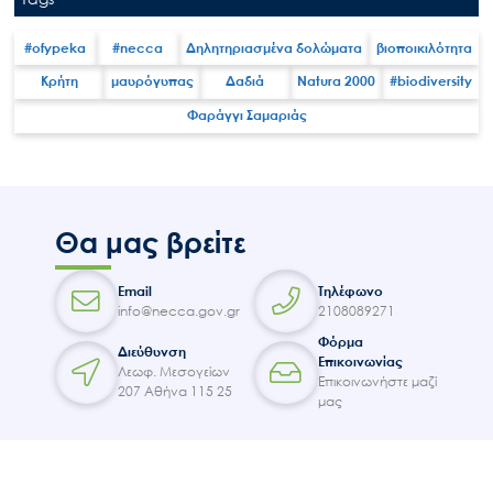
#ofypeka
#necca
Δηλητηριασμένα δολώματα
βιοποικιλότητα
Κρήτη
μαυρόγυπας
Δαδιά
Natura 2000
#biodiversity
Φαράγγι Σαμαριάς
Θα μας βρείτε
Email
Τηλέφωνο
info@necca.gov.gr
2108089271
Φόρμα
Διεύθυνση
Επικοινωνίας
Λεωφ. Μεσογείων
Επικοινωνήστε μαζί
207 Αθήνα 115 25
μας