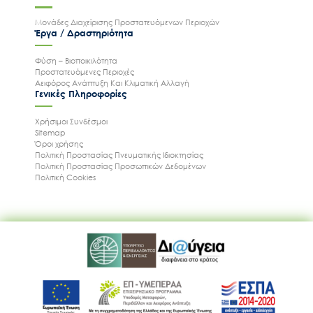
Μονάδες Διαχείρισης Προστατευόμενων Περιοχών
Έργα / Δραστηριότητα
Φύση – Βιοποικιλότητα
Προστατευόμενες Περιοχές
Αειφόρος Ανάπτυξη Και Κλιματική Αλλαγή
Γενικές Πληροφορίες
Χρήσιμοι Συνδέσμοι
Sitemap
Όροι χρήσης
Πολιτική Προστασίας Πνευματικής Ιδιοκτησίας
Πολιτική Προστασίας Προσωπικών Δεδομένων
Πολιτική Cookies
Ακολουθήστε μας