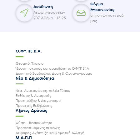
Φόρμα
Διεύθυνση
Επικοινωνίας
Λεωφ. Μεσογείων
Επικοινωνήστε μαζί
207 Αθήνα 115 25
μας
Ο.ΦΥ.ΠΕ.Κ.Α.
Θεσμικό Πλαισιο
Ίδρυση, σκοπός και αρμοδιότητες ΟΦΥΠΕΚΑ
Διοικητικό Συμβούλιο, Δομή & Οργανόγραμμα
Νέα & Δημοσιότητα
Νέα, Ανακοινώσεις, Δελτία Τύπου
Εκθέσεις & Αναφορές
Προκηρύξεις & Διαγωνισμοί
Προσεχείς Εκδηλώσεις
Άξονες Δράσεις
Φύση – Βιοποικιλότητα
Προστατευόμενες περιοχές
Αειφόρος Ανάπτυξη και Κλιματική Αλλαγή
Μ.Δ.Π.Π