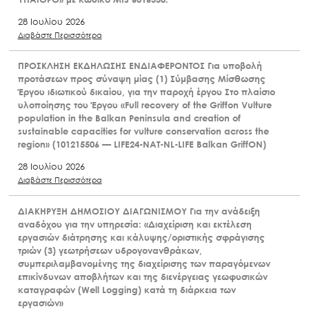
28 Ιουλίου 2026
Διαβάστε Περισσότερα
ΠΡΟΣΚΛΗΣΗ ΕΚΔΗΛΩΣΗΣ ΕΝΔΙΑΦΕΡΟΝΤΟΣ Για υποβολή
προτάσεων προς σύναψη μίας (1) Σύμβασης Μίσθωσης
Έργου ιδιωτικού δικαίου, για την παροχή έργου Στο πλαίσιο
υλοποίησης του Έργου «Full recovery of the Griffon Vulture
population in the Balkan Peninsula and creation of
sustainable capacities for vulture conservation across the
region» (101215506 — LIFE24-NAT-NL-LIFE Balkan GriffON)
28 Ιουλίου 2026
Διαβάστε Περισσότερα
ΔΙΑΚΗΡΥΞΗ ΔΗΜΟΣΙΟΥ ΔΙΑΓΩΝΙΣΜΟΥ Για την ανάδειξη
αναδόχου για την υπηρεσία: «Διαχείριση και εκτέλεση
εργασιών διάτρησης και κάλυψης/οριστικής σφράγισης
τριών (3) γεωτρήσεων υδρογονανθράκων,
συμπεριλαμβανομένης της διαχείρισης των παραγόμενων
επικίνδυνων αποβλήτων και της διενέργειας γεωφυσικών
καταγραφών (Well Logging) κατά τη διάρκεια των
εργασιών»