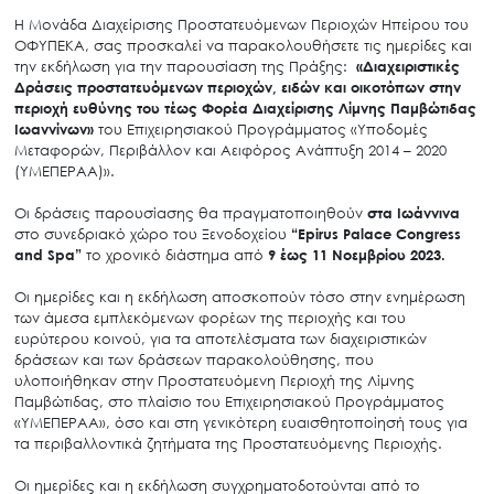
Η Μονάδα Διαχείρισης Προστατευόμενων Περιοχών Ηπείρου του
ΟΦΥΠΕΚΑ, σας προσκαλεί να παρακολουθήσετε τις ημερίδες και
την εκδήλωση για την παρουσίαση της Πράξης:
«Διαχειριστικές
Δράσεις προστατευόμενων περιοχών, ειδών και οικοτόπων στην
περιοχή ευθύνης του τέως Φορέα Διαχείρισης Λίμνης Παμβώτιδας
Ιωαννίνων»
του Επιχειρησιακού Προγράμματος «Υποδομές
Μεταφορών, Περιβάλλον και Αειφόρος Ανάπτυξη 2014 – 2020
(ΥΜΕΠΕΡΑΑ)».
Οι δράσεις παρουσίασης θα πραγματοποιηθούν
στα Ιωάννινα
στο συνεδριακό χώρο του Ξενοδοχείου
“
Epirus
Palace
Congress
and
Spa
”
το χρονικό διάστημα από
9 έως 11 Νοεμβρίου 2023.
Οι ημερίδες και η εκδήλωση αποσκοπούν τόσο στην ενημέρωση
των άμεσα εμπλεκόμενων φορέων της περιοχής και του
ευρύτερου κοινού, για τα αποτελέσματα των διαχειριστικών
δράσεων και των δράσεων παρακολούθησης, που
υλοποιήθηκαν στην Προστατευόμενη Περιοχή της Λίμνης
Παμβώτιδας, στο πλαίσιο του Επιχειρησιακού Προγράμματος
«ΥΜΕΠΕΡΑΑ», όσο και στη γενικότερη ευαισθητοποίησή τους για
τα περιβαλλοντικά ζητήματα της Προστατευόμενης Περιοχής.
Οι ημερίδες και η εκδήλωση συγχρηματοδοτούνται από το