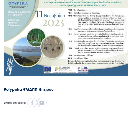
Search
for:
Ο.ΦΥ.ΠΕ.Κ.Α.
Νέα – Δημοσιότητα
Άξονες δράσης
Μ.Δ.Π.Π.
Έργα
Εισιτήρια
Επικοινωνία
#ofypeka
#ΜΔΠΠ Ηπείρου
Share on social :