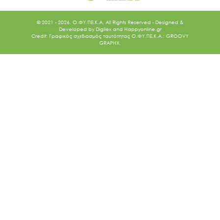
© 2021 - 2026. O.ΦΥ.ΠΕ.Κ.Α. All Rights Reserved - Designed &
Developed by
Digilex
and
Happyonline.gr
Credit: Γραφικός σχεδιασμός ταυτότητας Ο.ΦΥ.ΠΕ.Κ.Α.: GROOVY
GRAPHX.