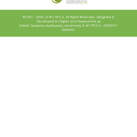
© 2021 - 2026. O.ΦΥ.ΠΕ.Κ.Α. All Rights Reserved - Designed &
Developed by
Digilex
and
Happyonline.gr
Credit: Γραφικός σχεδιασμός ταυτότητας Ο.ΦΥ.ΠΕ.Κ.Α.: GROOVY
GRAPHX.