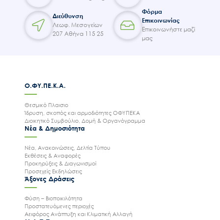
Φόρμα
Διεύθυνση
Επικοινωνίας
Λεωφ. Μεσογείων
Επικοινωνήστε μαζί
207 Αθήνα 115 25
μας
Ο.ΦΥ.ΠΕ.Κ.Α.
Θεσμικό Πλαισιο
Ίδρυση, σκοπός και αρμοδιότητες ΟΦΥΠΕΚΑ
Διοικητικό Συμβούλιο, Δομή & Οργανόγραμμα
Νέα & Δημοσιότητα
Νέα, Ανακοινώσεις, Δελτία Τύπου
Εκθέσεις & Αναφορές
Προκηρύξεις & Διαγωνισμοί
Προσεχείς Εκδηλώσεις
Άξονες Δράσεις
Φύση – Βιοποικιλότητα
Προστατευόμενες περιοχές
Αειφόρος Ανάπτυξη και Κλιματική Αλλαγή