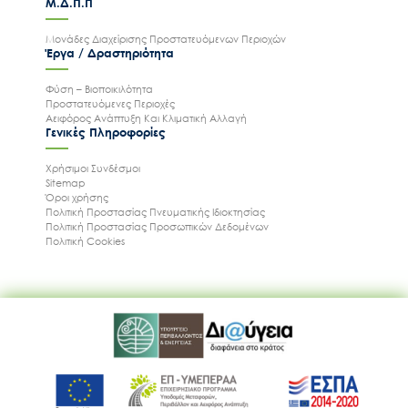
Μ.Δ.Π.Π
Μονάδες Διαχείρισης Προστατευόμενων Περιοχών
Έργα / Δραστηριότητα
Φύση – Βιοποικιλότητα
Προστατευόμενες Περιοχές
Αειφόρος Ανάπτυξη Και Κλιματική Αλλαγή
Γενικές Πληροφορίες
Χρήσιμοι Συνδέσμοι
Sitemap
Όροι χρήσης
Πολιτική Προστασίας Πνευματικής Ιδιοκτησίας
Πολιτική Προστασίας Προσωπικών Δεδομένων
Πολιτική Cookies