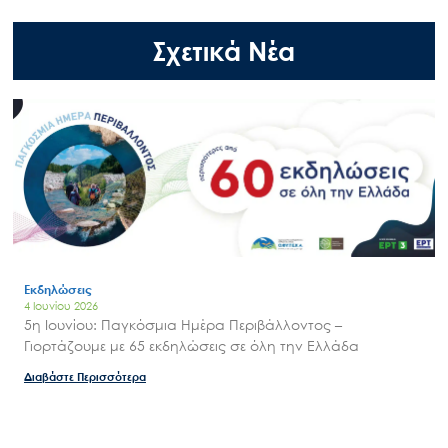
Μ.Δ.Π.Π.
Σχετικά Νέα
Έργα
Εισιτήρια
Επικοινωνία
Εκδηλώσεις
4 Ιουνίου 2026
5η Ιουνίου: Παγκόσμια Ημέρα Περιβάλλοντος –
Γιορτάζουμε με 65 εκδηλώσεις σε όλη την Ελλάδα
Διαβάστε Περισσότερα