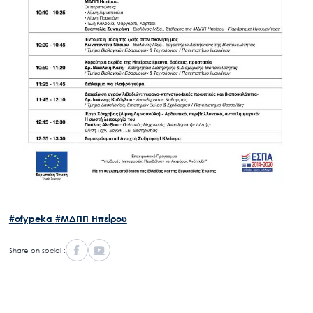
#ofypeka
#ΜΔΠΠ Ηπείρου
Search
for:
Share on social :
Ο.ΦΥ.ΠΕ.Κ.Α.
Νέα – Δημοσιότητα
Άξονες δράσης