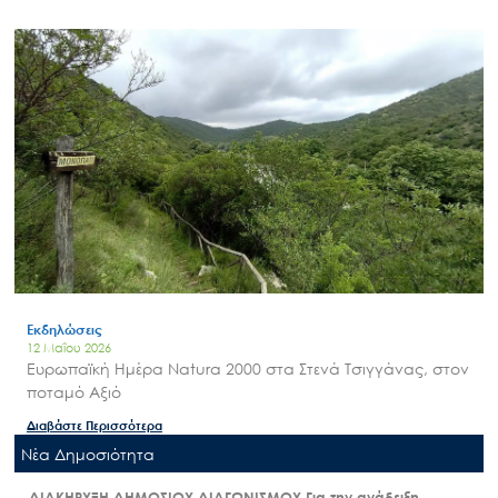
Εκδηλώσεις
12 Μαΐου 2026
Ευρωπαϊκή Ημέρα Natura 2000 στα Στενά Τσιγγάνας, στον
ποταμό Αξιό
Διαβάστε Περισσότερα
Nέα Δημοσιότητα
ΔΙΑΚΗΡΥΞΗ ΔΗΜΟΣΙΟΥ ΔΙΑΓΩΝΙΣΜΟΥ Για την ανάδειξη