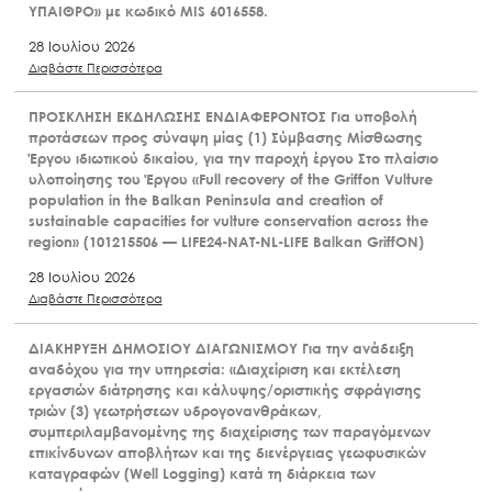
ΥΠΑΙΘΡΟ» με κωδικό MIS 6016558.
28 Ιουλίου 2026
Διαβάστε Περισσότερα
ΠΡΟΣΚΛΗΣΗ ΕΚΔΗΛΩΣΗΣ ΕΝΔΙΑΦΕΡΟΝΤΟΣ Για υποβολή
προτάσεων προς σύναψη μίας (1) Σύμβασης Μίσθωσης
Έργου ιδιωτικού δικαίου, για την παροχή έργου Στο πλαίσιο
υλοποίησης του Έργου «Full recovery of the Griffon Vulture
population in the Balkan Peninsula and creation of
sustainable capacities for vulture conservation across the
region» (101215506 — LIFE24-NAT-NL-LIFE Balkan GriffON)
28 Ιουλίου 2026
Διαβάστε Περισσότερα
ΔΙΑΚΗΡΥΞΗ ΔΗΜΟΣΙΟΥ ΔΙΑΓΩΝΙΣΜΟΥ Για την ανάδειξη
αναδόχου για την υπηρεσία: «Διαχείριση και εκτέλεση
εργασιών διάτρησης και κάλυψης/οριστικής σφράγισης
τριών (3) γεωτρήσεων υδρογονανθράκων,
συμπεριλαμβανομένης της διαχείρισης των παραγόμενων
επικίνδυνων αποβλήτων και της διενέργειας γεωφυσικών
καταγραφών (Well Logging) κατά τη διάρκεια των