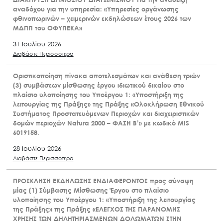
αναδόχου για την υπηρεσία: «Υπηρεσίες οργάνωσης
φθινοπωρινών – χειμερινών εκδηλώσεων έτους 2026 των
ΜΔΠΠ του ΟΦΥΠΕΚΑ»
31 Ιουλίου 2026
Διαβάστε Περισσότερα
Οριστικοποίηση πίνακα αποτελεσμάτων και ανάθεση τριών
(3) συμβάσεων μίσθωσης έργου ιδιωτικού δικαίου στο
πλαίσιο υλοποίησης του Υποέργου 1: «Υποστήριξη της
λειτουργίας της Πράξης» της Πράξης «Ολοκλήρωση Εθνικού
Συστήματος Προστατευόμενων Περιοχών και διαχειριστικών
δομών περιοχών Natura 2000 – ΦΑΣΗ Β’» με κωδικό MIS
6019158.
28 Ιουλίου 2026
Διαβάστε Περισσότερα
ΠΡΟΣΚΛΗΣΗ ΕΚΔΗΛΩΣΗΣ ΕΝΔΙΑΦΕΡΟΝΤΟΣ προς σύναψη
μίας (1) Σύμβασης Μίσθωσης Έργου στο πλαίσιο
υλοποίησης του Υποέργου 1: «Υποστήριξη της λειτουργίας
της Πράξης» της Πράξης «ΕΛΕΓΧΟΣ ΤΗΣ ΠΑΡΑΝΟΜΗΣ
ΧΡΗΣΗΣ ΤΩΝ ΔΗΛΗΤΗΡΙΑΣΜΕΝΩΝ ΔΟΛΩΜΑΤΩΝ ΣΤΗΝ