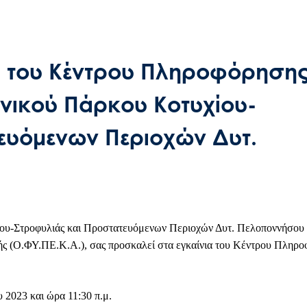
Search
α του Κέντρου Πληροφόρησης
for:
νικού Πάρκου Κοτυχίου-
Ο.ΦΥ.ΠΕ.Κ.Α.
ευόμενων Περιοχών Δυτ.
Νέα – Δημοσιότητα
Άξονες δράσης
ου-Στροφυλιάς και Προστατευόμενων Περιοχών Δυτ. Πελοποννήσου 
ς (Ο.ΦΥ.ΠΕ.Κ.Α.), σας προσκαλεί στα εγκαίνια του Κέντρου Πληρ
Μ.Δ.Π.Π.
 2023 και ώρα 11:30 π.μ.