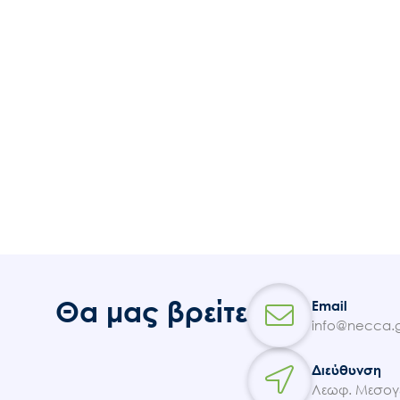
Θα μας βρείτε
Email
info@necca.g
Διεύθυνση
Λεωφ. Μεσογε