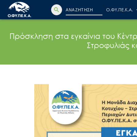
Search Button
Search
Ο.ΦΥ.ΠΕ.Κ.Α.
for:
Πρόσκληση στα εγκαίνια του Κέντ
Στροφυλιάς κ