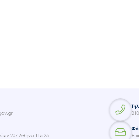
Ακολουθήστε μας
Τη
ov.gr
210
Φό
ίων 207 Αθήνα 115 25
Επι