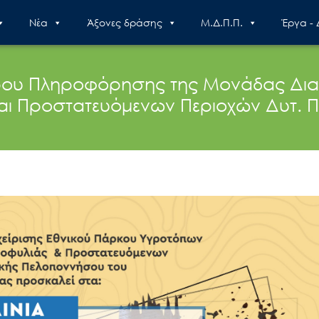
Nέα
Άξονες δράσης
Μ.Δ.Π.Π.
Έργα -
ρου Πληροφόρησης της Μονάδας Διαχ
αι Προστατευόμενων Περιοχών Δυτ.