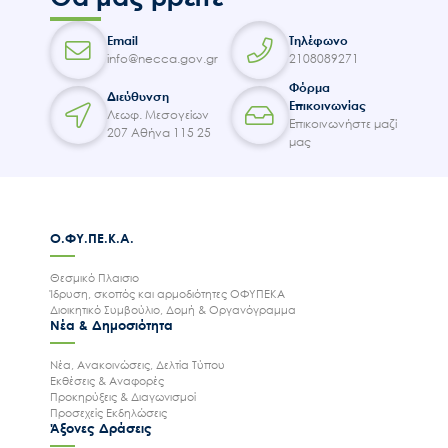
Email
Τηλέφωνο
info@necca.gov.gr
2108089271
Φόρμα
Διεύθυνση
Επικοινωνίας
Λεωφ. Μεσογείων
Επικοινωνήστε μαζί
207 Αθήνα 115 25
μας
Ο.ΦΥ.ΠΕ.Κ.Α.
Θεσμικό Πλαισιο
Ίδρυση, σκοπός και αρμοδιότητες ΟΦΥΠΕΚΑ
Διοικητικό Συμβούλιο, Δομή & Οργανόγραμμα
Νέα & Δημοσιότητα
Νέα, Ανακοινώσεις, Δελτία Τύπου
Εκθέσεις & Αναφορές
Προκηρύξεις & Διαγωνισμοί
Προσεχείς Εκδηλώσεις
Άξονες Δράσεις