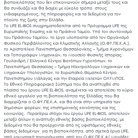
βιοποικιλότητας που δεν επικοινωνούν σήμερα μεταξύ τους και
θα συνδυάζει και θα διαχέει με εύκολο τρόπο στους
ενδιαφερομένους, τις πληροφορίες και τα δεδομένα για τον
πλούτο της ζωής στην Ελλάδα.
Το LIFE EL-BIOS συγχρηματοδοτείται από το Πρόγραμμα LIFE της
Ευρωπαϊκής Ένωσης και το Πράσινο Ταμείο. Υπό τον συντονισμό
του Πράσινου Ταμείου, το έργο υλοποιείται από τον Οργανισμό
Φυσικού Περιβάλλοντος και Κλιματικής Αλλαγής (Ο.ΦΥ.ΠΕ.Κ.Α.),
το Αριστοτέλειο Πανεπιστήμιο Θεσσαλονίκης – Τμήμα Αγρονόμων
και Τοπογράφων Μηχανικών, το Μουσείο Φυσικής Ιστορίας
Γουλανδρή / Ελληνικό Κέντρο Βιοτόπων-Υγροτόπων, το
Πανεπιστήμιο Θεσσαλίας – Τμήμα Ηλεκτρολόγων Μηχανικών και
Μηχανικών Υπολογιστών, το Ευρωπαϊκό Θεματικό Κέντρο
Πανεπιστημίου Μάλαγας και την Εταιρεία Μελετών ΟΛΥΜΠΟΣ.
Το Εθνικό Πληροφοριακό Σύστημα που θα αναπτυχθεί στο
πλαίσιο του έργου LIFE EL-BIOS, αναμένεται να αποτελέσει το κύριο
εθνικό εργαλείο για τη βιοποικιλότητα της Ελλάδας που θα
διαχειρίζεται ο Ο.ΦΥ.ΠΕ.Κ.Α. και θα είναι στην υπηρεσία των
δημόσιων φορέων, της επιστημονικής κοινότητας και της
κοινωνίας. Περαιτέρω στόχοι του έργου LIFE EL-BΙOS, αποτελούν
μεταξύ άλλων η ανάπτυξη εθνικής βάσης βιοποικιλότητας, με
δεδομένα που θα προέρχονται από τις υφιστάμενες εθνικές
βάσεις δεδομένων για τη βιοποικιλότητα, από σχετικά έργα LIFE,
από ερευνητικά προγράμματα, από τον Ο.ΦΥ.ΠΕ.Κ.Α/ Μονάδες