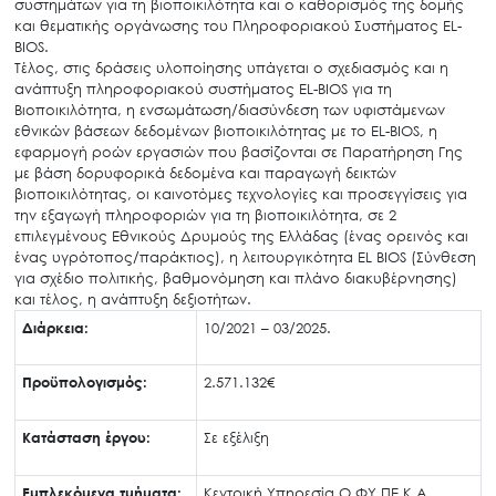
συστημάτων για τη βιοποικιλότητα και ο καθορισμός της δομής
και θεματικής οργάνωσης του Πληροφοριακού Συστήματος EL-
BIOS.
Τέλος, στις δράσεις υλοποίησης υπάγεται ο σχεδιασμός και η
ανάπτυξη πληροφοριακού συστήματος EL-BIOS για τη
Βιοποικιλότητα, η ενσωμάτωση/διασύνδεση των υφιστάμενων
εθνικών βάσεων δεδομένων βιοποικιλότητας με το EL-BIOS, η
εφαρμογή ροών εργασιών που βασίζονται σε Παρατήρηση Γης
με βάση δορυφορικά δεδομένα και παραγωγή δεικτών
βιοποικιλότητας, οι καινοτόμες τεχνολογίες και προσεγγίσεις για
την εξαγωγή πληροφοριών για τη βιοποικιλότητα, σε 2
επιλεγμένους Εθνικούς Δρυμούς της Ελλάδας (ένας ορεινός και
ένας υγρότοπος/παράκτιος), η λειτουργικότητα EL BIOS (Σύνθεση
για σχέδιο πολιτικής, βαθμονόμηση και πλάνο διακυβέρνησης)
και τέλος, η ανάπτυξη δεξιοτήτων.
Διάρκεια:
10/2021 – 03/2025.
Προϋπολογισμός:
2.571.132€
Κατάσταση έργου:
Σε εξέλιξη
Εμπλεκόμενα τμήματα:
Κεντρική Υπηρεσία Ο.ΦΥ.ΠΕ.Κ.Α