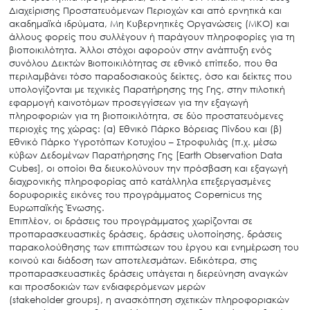
Διαχείρισης Προστατευόμενων Περιοχών και από ερνητικά και
ακαδημαϊκά ιδρύματα, Μη Κυβερνητικές Οργανώσεις (ΜΚΟ) και
άλλους φορείς που συλλέγουν ή παράγουν πληροφορίες για τη
βιοποικιλότητα. Άλλοι στόχοι αφορούν στην ανάπτυξη ενός
συνόλου Δεικτών Βιοποικιλότητας σε εθνικό επίπεδο, που θα
περιλαμβάνει τόσο παραδοσιακούς δείκτες, όσο και δείκτες που
υπολογίζονται με τεχνικές Παρατήρησης της Γης, στην πιλοτική
Search
for:
εφαρμογή καινοτόμων προσεγγίσεων για την εξαγωγή
Ο.ΦΥ.ΠΕ.Κ.Α.
πληροφοριών για τη βιοποικιλότητα, σε δύο προστατευόμενες
περιοχές της χώρας: (α) Εθνικό Πάρκο Βόρειας Πίνδου και (β)
Νέα – Δημοσιότητα
Εθνικό Πάρκο Υγροτόπων Κοτυχίου – Στροφυλιάς (π.χ. μέσω
κύβων Δεδομένων Παρατήρησης Γης [Earth Observation Data
Άξονες δράσης
Cubes], οι οποίοι θα διευκολύνουν την πρόσβαση και εξαγωγή
Μ.Δ.Π.Π.
διαχρονικής πληροφορίας από κατάλληλα επεξεργασμένες
δορυφορικές εικόνες του προγράμματος Copernicus της
Έργα
Ευρωπαϊκής Ένωσης.
Επιπλέον, οι δράσεις του προγράμματος χωρίζονται σε
Εισιτήρια
προπαρασκευαστικές δράσεις, δράσεις υλοποίησης, δράσεις
παρακολούθησης των επιπτώσεων του έργου και ενημέρωση του
Επικοινωνία
κοινού και διάδοση των αποτελεσμάτων. Ειδικότερα, στις
προπαρασκευαστικές δράσεις υπάγεται η διερεύνηση αναγκών
και προσδοκιών των ενδιαφερόμενων μερών
(stakeholder groups), η ανασκόπηση σχετικών πληροφοριακών