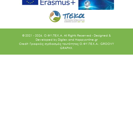
© 2021 - 2026. O.ΦΥ.ΠΕ.Κ.Α. All Rights Reserved - Designed &
Developed by
Digilex
and
Happyonline.gr
Credit: Γραφικός σχεδιασμός ταυτότητας Ο.ΦΥ.ΠΕ.Κ.Α.: GROOVY
GRAPHX.
Ακολουθήστε μας