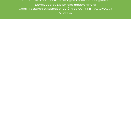
© 2021 - 2026. O.ΦΥ.ΠΕ.Κ.Α. All Rights Reserved - Designed &
Developed by
Digilex
and
Happyonline.gr
Credit: Γραφικός σχεδιασμός ταυτότητας Ο.ΦΥ.ΠΕ.Κ.Α.: GROOVY
GRAPHX.
Ακολουθήστε μας