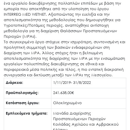
ένα εργαλείο διακυβέρνησης πολλαπλών επιπέδων με βάση την
εμπειρία που αποκτήθηκε από την υλοποίηση του έργου
INTERREG MED WETNET. Αξιοποιώντας την ευελιξία και την
αποτελεσματικότητα της μεθοδολογίας που δημιουργήθηκε για
Υγροτοπικές/Ποτάμιες περιοχές, αναπτύχθηκε αντίστοιχη
μεθοδολογία για τη διαχείριση Θαλάσσιων Προστατευόμενων
Περιοχών (MPAs).
Το συγκεκριμένο έργο στόχευε στην ισχυρότερη, συντονισμένη και
προληπτική συμμετοχή των βασικών ενδιαφερομένων στη
διαχείριση των MPA. Άλλος στόχος ήταν η βελτιωμένη
αποτελεσματικότητα της διαχείρισης των MPA με την ενσωμάτωση
εργαλείων πολυεπίπεδης διακυβέρνησης σε εθνικά και
περιφερειακά μέσα πολιτικής και τέλος, η πιο εντατική διακρατική
συνεργασία και δικτύωση μεταξύ των MPAs της Μεσογείου.
Search
for:
Διάρκεια:
1/11/2019- 31/8/2022
Ο.ΦΥ.ΠΕ.Κ.Α.
Προϋπολογισμός:
241.638,00€
Νέα – Δημοσιότητα
Κατάσταση έργου:
Ολοκληρωμένο
Άξονες δράσης
Εμπλεκόμενα τμήματα:
Μονάδα Διαχείρισης
Μ.Δ.Π.Π.
Προστατευόμενων Περιοχών
Έργα
Κοιλάδας Αχελώου και Αμβρακικού
Κόλπου