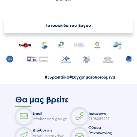
Εισιτήρια
Επικοινωνία
Ιστοσελίδα του Έργου
#Ευρωπαϊκά
#Συγχρηματοδοτούμενα
Θα μας βρείτε
Email
Τηλέφωνο
info@necca.gov.gr
2108089271
Φόρμα
Διεύθυνση
Επικοινωνίας
Λεωφ. Μεσογείων