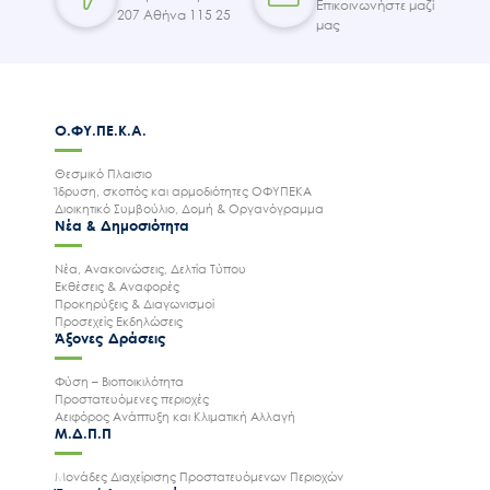
Επικοινωνήστε μαζί
207 Αθήνα 115 25
μας
Ο.ΦΥ.ΠΕ.Κ.Α.
Θεσμικό Πλαισιο
Ίδρυση, σκοπός και αρμοδιότητες ΟΦΥΠΕΚΑ
Διοικητικό Συμβούλιο, Δομή & Οργανόγραμμα
Νέα & Δημοσιότητα
Νέα, Ανακοινώσεις, Δελτία Τύπου
Εκθέσεις & Αναφορές
Προκηρύξεις & Διαγωνισμοί
Προσεχείς Εκδηλώσεις
Άξονες Δράσεις
Φύση – Βιοποικιλότητα
Προστατευόμενες περιοχές
Αειφόρος Ανάπτυξη και Κλιματική Αλλαγή
Μ.Δ.Π.Π
Μονάδες Διαχείρισης Προστατευόμενων Περιοχών