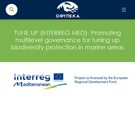
Search Button
Search
for:
TUNE UP (INTERREG MED)- Promoting
multilevel governance for tuning up
biodiversity protection in marine areas