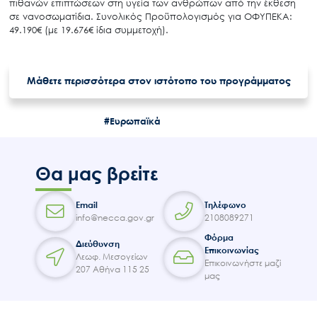
πιθανών επιπτώσεων στη υγεία των ανθρώπων από την έκθεση
σε νανοσωματίδια. Συνολικός Προϋπολογισμός για ΟΦΥΠΕΚΑ:
49.190€ (με 19.676€ ίδια συμμετοχή).
Μάθετε περισσότερα στον ιστότοπο του προγράμματος
Search
for:
Ο.ΦΥ.ΠΕ.Κ.Α.
#Ευρωπαϊκά
Νέα – Δημοσιότητα
Άξονες δράσης
Θα μας βρείτε
Μ.Δ.Π.Π.
Έργα
Email
Τηλέφωνο
Εισιτήρια
info@necca.gov.gr
2108089271
Φόρμα
Επικοινωνία
Διεύθυνση
Επικοινωνίας
Λεωφ. Μεσογείων
Επικοινωνήστε μαζί
207 Αθήνα 115 25
μας