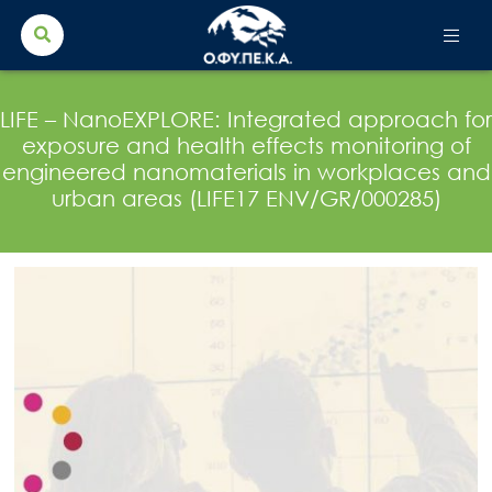
Search Button
Search
for:
LIFE – NanoEXPLORE: Integrated approach for
exposure and health effects monitoring of
engineered nanomaterials in workplaces and
urban areas (LIFE17 ENV/GR/000285)