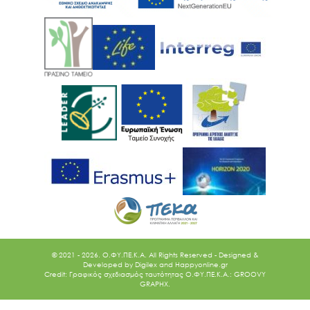
© 2021 - 2026. O.ΦΥ.ΠΕ.Κ.Α. All Rights Reserved - Designed &
Developed by
Digilex
and
Happyonline.gr
Credit: Γραφικός σχεδιασμός ταυτότητας Ο.ΦΥ.ΠΕ.Κ.Α.: GROOVY
GRAPHX.