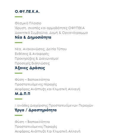
Ο.ΦΥ.ΠΕ.Κ.Α.
Θεσμικό Πλαισιο
Ίδρυση, σκοπός και αρμοδιότητες ΟΦΥΠΕΚΑ
Διοικητικό Συμβούλιο, Δομή & Οργανόγραμμα
Νέα & Δημοσιότητα
Νέα, Ανακοινώσεις, Δελτία Τύπου
Εκθέσεις & Αναφορές
Προκηρύξεις & Διαγωνισμοί
Προσεχείς Εκδηλώσεις
Άξονες Δράσεις
Φύση – Βιοποικιλότητα
Προστατευόμενες περιοχές
Αειφόρος Ανάπτυξη και Κλιματική Αλλαγή
Μ.Δ.Π.Π
Μονάδες Διαχείρισης Προστατευόμενων Περιοχών
Έργα / Δραστηριότητα
Φύση – Βιοποικιλότητα
Προστατευόμενες Περιοχές
Αειφόρος Ανάπτυξη Και Κλιματική Αλλαγή