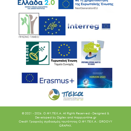
© 2021 - 2026. O.ΦΥ.ΠΕ.Κ.Α. All Rights Reserved - Designed &
Developed by
Digilex
and
Happyonline.gr
Credit: Γραφικός σχεδιασμός ταυτότητας Ο.ΦΥ.ΠΕ.Κ.Α.: GROOVY
GRAPHX.