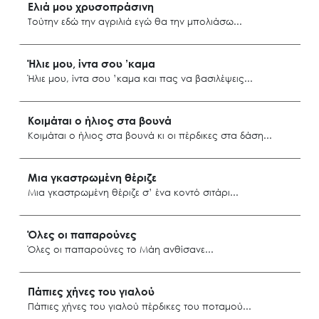
Ελιά μου χρυσοπράσινη
Τούτην εδώ την αγριλιά εγώ θα την μπολιάσω
Λέσβος
Ήλιε μου, ίντα σου ’καμα
Ήλιε μου, ίντα σου ’καμα και πας να βασιλέψεις
Φούρνοι Ικαρίας
Κοιμάται ο ήλιος στα βουνά
Κοιμάται ο ήλιος στα βουνά κι οι πέρδικες στα δάση
Χίος
Μια γκαστρωμένη θέριζε
Μια γκαστρωμένη θέριζε σ’ ένα κοντό σιτάρι
Καλαμωτή Χίου
Όλες οι παπαρούνες
Όλες οι παπαρούνες το Μάη ανθίσανε
Ανατ. Αιγαίο
Πάπιες χήνες του γιαλού
Πάπιες χήνες του γιαλού πέρδικες του ποταμού