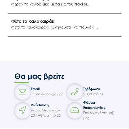
Φέραν τα καλορίζικα μέσα εις του πανέρι
Επικοινωνία
Λήμνος
Φέτο το καλοκαιράκι
Φέτο το καλοκαιράκι κυνηγούσα ’να πουλάκι
Μανταμάδο Λέσβου
Θα μας βρείτε
Email
Τηλέφωνο
info@necca.gov.gr
2108089271
Φόρμα
Διεύθυνση
Επικοινωνίας
Λεωφ. Μεσογείων
Επικοινωνήστε μαζί
207 Αθήνα 115 25
μας