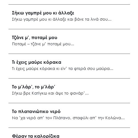
Φούρνοι Ικαρίας
Σήκω γαμπρέ μου κι άλλαξε
Σήκω γαμπρέ μου κι άλλαξε και βάνε τα λινά σου
Σαμοθράκη
Τζάνε μ’, ποταμέ μου
Ποταμέ ‒ τζάνε μ’ ποταμέ μου
Ανατ. Αιγαίο
Τι έχεις μαύρε κόρακα
Τι έχεις μαύρε κόρακα κι είν’ τα φτερά σου μαύρα
Search
for:
Φούρνοι Ικαρίας
Το μ’λάρ’, το μ’λάρ’
Ο.ΦΥ.ΠΕ.Κ.Α.
Σήκω βρε Κατίγκω και άψε το φανάρ’
Νέα – Δημοσιότητα
Άξονες δράσης
Λέσβος
Το πλατανιώτικο νερό
Μ.Δ.Π.Π.
Να ’χα νερό απ’ τον Πλάτανο, σταφύλι απ’ την Κολώνα
Έργα
Σάμος
Φέραν τα καλορίζικα
Εισιτήρια