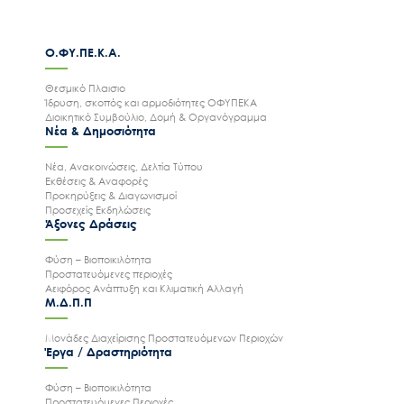
Ο.ΦΥ.ΠΕ.Κ.Α.
Θεσμικό Πλαισιο
Ίδρυση, σκοπός και αρμοδιότητες ΟΦΥΠΕΚΑ
Διοικητικό Συμβούλιο, Δομή & Οργανόγραμμα
Νέα & Δημοσιότητα
Νέα, Ανακοινώσεις, Δελτία Τύπου
Εκθέσεις & Αναφορές
Προκηρύξεις & Διαγωνισμοί
Προσεχείς Εκδηλώσεις
Άξονες Δράσεις
Φύση – Βιοποικιλότητα
Προστατευόμενες περιοχές
Αειφόρος Ανάπτυξη και Κλιματική Αλλαγή
Μ.Δ.Π.Π
Μονάδες Διαχείρισης Προστατευόμενων Περιοχών
Έργα / Δραστηριότητα
Φύση – Βιοποικιλότητα
Προστατευόμενες Περιοχές