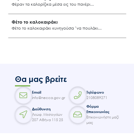
Φέραν τα καλορίζικα μέσα εις του πανέρι
Επικοινωνία
Λήμνος
Φέτο το καλοκαιράκι
Φέτο το καλοκαιράκι κυνηγούσα ’να πουλάκι
Μανταμάδο Λέσβου
Θα μας βρείτε
Email
Τηλέφωνο
info@necca.gov.gr
2108089271
Φόρμα
Διεύθυνση
Επικοινωνίας
Λεωφ. Μεσογείων
Επικοινωνήστε μαζί
207 Αθήνα 115 25
μας