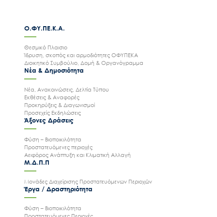
Ο.ΦΥ.ΠΕ.Κ.Α.
Θεσμικό Πλαισιο
Ίδρυση, σκοπός και αρμοδιότητες ΟΦΥΠΕΚΑ
Διοικητικό Συμβούλιο, Δομή & Οργανόγραμμα
Νέα & Δημοσιότητα
Νέα, Ανακοινώσεις, Δελτία Τύπου
Εκθέσεις & Αναφορές
Προκηρύξεις & Διαγωνισμοί
Προσεχείς Εκδηλώσεις
Άξονες Δράσεις
Φύση – Βιοποικιλότητα
Προστατευόμενες περιοχές
Αειφόρος Ανάπτυξη και Κλιματική Αλλαγή
Μ.Δ.Π.Π
Μονάδες Διαχείρισης Προστατευόμενων Περιοχών
Έργα / Δραστηριότητα
Φύση – Βιοποικιλότητα
Προστατευόμενες Περιοχές