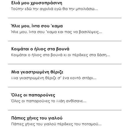
Ελιά μου χρυσοπράσινη
Τούτην εδώ την αγριλιά εγώ θα την μπολιάσω
Λέσβος
Ήλιε μου, ίντα σου ’καμα
Ήλιε μου, ίντα σου ’καμα και πας να βασιλέψεις
Φούρνοι Ικαρίας
Κοιμάται ο ήλιος στα βουνά
Κοιμάται ο ήλιος στα βουνά κι οι πέρδικες στα δάση
Χίος
Μια γκαστρωμένη θέριζε
Μια γκαστρωμένη θέριζε σ’ ένα κοντό σιτάρι
Καλαμωτή Χίου
Όλες οι παπαρούνες
Όλες οι παπαρούνες το Μάη ανθίσανε
Ανατ. Αιγαίο
Πάπιες χήνες του γιαλού
Πάπιες χήνες του γιαλού πέρδικες του ποταμού