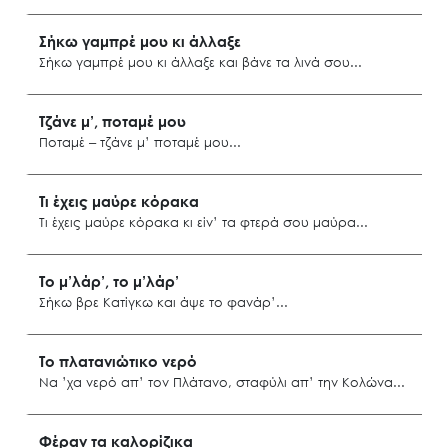
Φούρνοι Ικαρίας
Σήκω γαμπρέ μου κι άλλαξε
Σήκω γαμπρέ μου κι άλλαξε και βάνε τα λινά σου
Σαμοθράκη
Τζάνε μ’, ποταμέ μου
Ποταμέ ‒ τζάνε μ’ ποταμέ μου
Ανατ. Αιγαίο
Τι έχεις μαύρε κόρακα
Τι έχεις μαύρε κόρακα κι είν’ τα φτερά σου μαύρα
Search
for:
Φούρνοι Ικαρίας
Το μ’λάρ’, το μ’λάρ’
Ο.ΦΥ.ΠΕ.Κ.Α.
Σήκω βρε Κατίγκω και άψε το φανάρ’
Νέα – Δημοσιότητα
Άξονες δράσης
Λέσβος
Το πλατανιώτικο νερό
Μ.Δ.Π.Π.
Να ’χα νερό απ’ τον Πλάτανο, σταφύλι απ’ την Κολώνα
Έργα
Σάμος
Φέραν τα καλορίζικα
Εισιτήρια