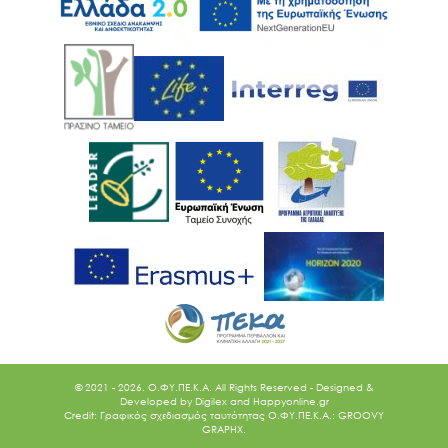
© 2021 - 2026. O.ΦΥ.ΠΕ.Κ.Α. All Rights Reserved - Designed &
Developed by
Digilex
and
Happyonline.gr
Credit: Γραφικός σχεδιασμός ταυτότητας Ο.ΦΥ.ΠΕ.Κ.Α.: GROOVY
GRAPHX.