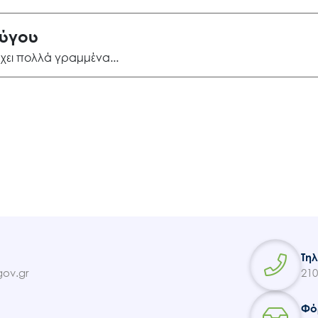
Εισιτήρια
ρύγου
’χει πολλά γραμμένα
Επικοινωνία
Τη
ov.gr
210
Φό