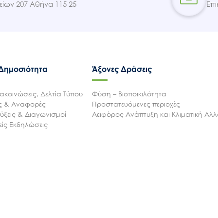
ίων 207 Αθήνα 115 25
Επι
 Δημοσιότητα
Άξονες Δράσεις
ακοινώσεις, Δελτία Τύπου
Φύση – Βιοποικιλότητα
ις & Αναφορές
Προστατευόμενες περιοχές
ξεις & Διαγωνισμοί
Αειφόρος Ανάπτυξη και Κλιματική Αλ
ίς Εκδηλώσεις