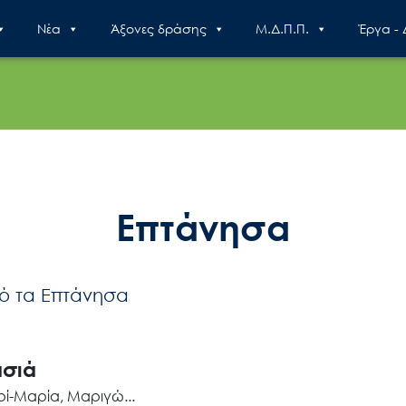
Nέα
Άξονες δράσης
Μ.Δ.Π.Π.
Έργα -
Επτάνησα
ό τα Επτάνησα
ασιά
ρί-Μαρία, Μαριγώ