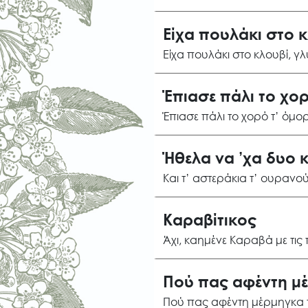
Είχα πουλάκι στο 
Είχα πουλάκι στο κλουβί, γ
Έπιασε πάλι το χο
Έπιασε πάλι το χορό τ’ όμ
Ήθελα να ’χα δυο 
Και τ’ αστεράκια τ’ ουραν
Καραβίτικος
Άχι, καημένε Καραβά με τις
Πού πας αφέντη μ
Πού πας αφέντη μέρμηγκα 