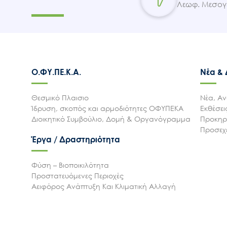
Λεωφ. Μεσογε
Ο.ΦΥ.ΠΕ.Κ.Α.
Νέα &
Θεσμικό Πλαισιο
Νέα, Αν
Ίδρυση, σκοπός και αρμοδιότητες ΟΦΥΠΕΚΑ
Εκθέσε
Διοικητικό Συμβούλιο, Δομή & Οργανόγραμμα
Προκηρύ
Προσεχε
Έργα / Δραστηριότητα
Φύση – Βιοποικιλότητα
Προστατευόμενες Περιοχές
Αειφόρος Ανάπτυξη Και Κλιματική Αλλαγή