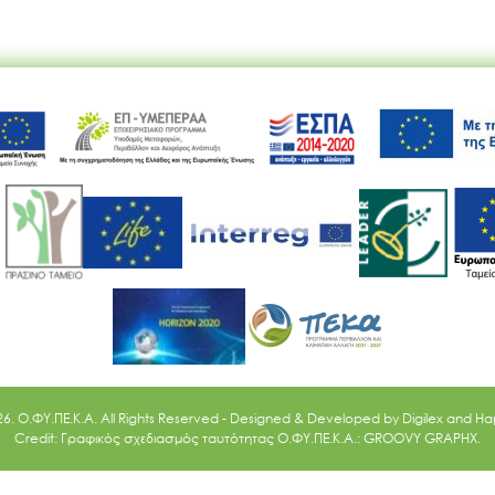
Ακολουθήστε μας
26. O.ΦΥ.ΠΕ.Κ.Α. All Rights Reserved - Designed & Developed by
Digilex
and
Ha
Credit: Γραφικός σχεδιασμός ταυτότητας Ο.ΦΥ.ΠΕ.Κ.Α.: GROOVY GRAPHX.