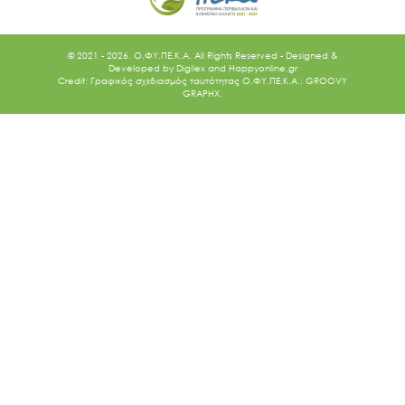
© 2021 - 2026. O.ΦΥ.ΠΕ.Κ.Α. All Rights Reserved - Designed &
Developed by
Digilex
and
Happyonline.gr
Credit: Γραφικός σχεδιασμός ταυτότητας Ο.ΦΥ.ΠΕ.Κ.Α.: GROOVY
GRAPHX.