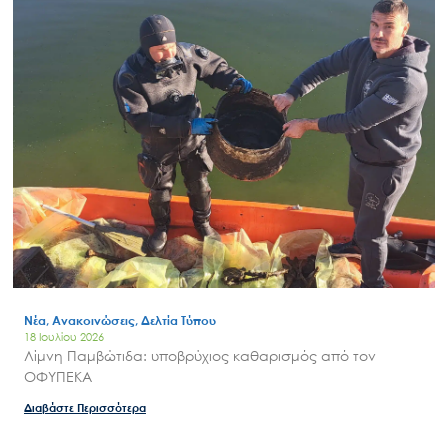
Search
for:
Ο.ΦΥ.ΠΕ.Κ.Α.
Νέα – Δημοσιότητα
Άξονες δράσης
Μ.Δ.Π.Π.
Έργα
Εισιτήρια
Νέα, Ανακοινώσεις, Δελτία Τύπου
18 Ιουλίου 2026
Επικοινωνία
Λίμνη Παμβώτιδα: υποβρύχιος καθαρισμός από τον
ΟΦΥΠΕΚΑ
Διαβάστε Περισσότερα