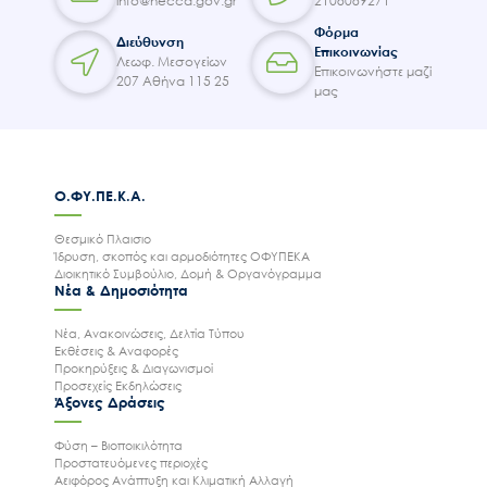
info@necca.gov.gr
2108089271
Φόρμα
Διεύθυνση
Επικοινωνίας
Λεωφ. Μεσογείων
Επικοινωνήστε μαζί
207 Αθήνα 115 25
μας
Ο.ΦΥ.ΠΕ.Κ.Α.
Θεσμικό Πλαισιο
Ίδρυση, σκοπός και αρμοδιότητες ΟΦΥΠΕΚΑ
Διοικητικό Συμβούλιο, Δομή & Οργανόγραμμα
Νέα & Δημοσιότητα
Νέα, Ανακοινώσεις, Δελτία Τύπου
Εκθέσεις & Αναφορές
Προκηρύξεις & Διαγωνισμοί
Προσεχείς Εκδηλώσεις
Άξονες Δράσεις
Φύση – Βιοποικιλότητα
Προστατευόμενες περιοχές
Αειφόρος Ανάπτυξη και Κλιματική Αλλαγή