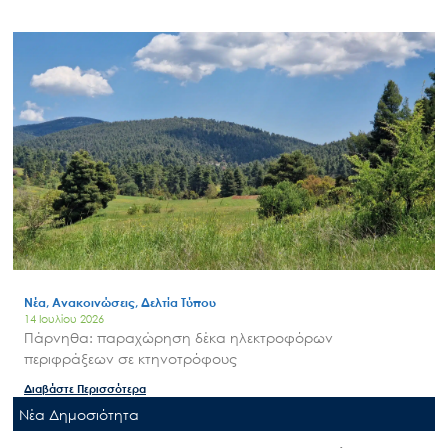
Νέα, Ανακοινώσεις, Δελτία Τύπου
14 Ιουλίου 2026
Πάρνηθα: παραχώρηση δέκα ηλεκτροφόρων
περιφράξεων σε κτηνοτρόφους
Διαβάστε Περισσότερα
Nέα Δημοσιότητα