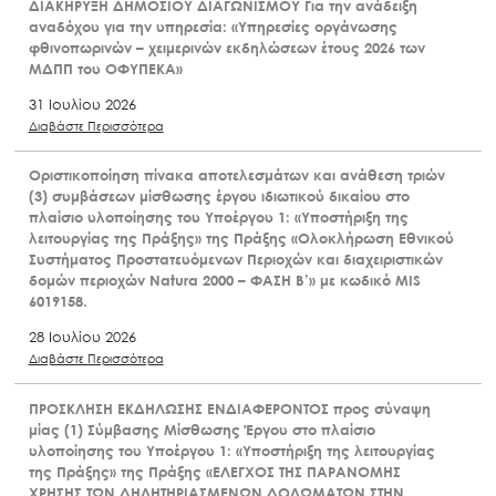
ΔΙΑΚΗΡΥΞΗ ΔΗΜΟΣΙΟΥ ΔΙΑΓΩΝΙΣΜΟΥ Για την ανάδειξη
αναδόχου για την υπηρεσία: «Υπηρεσίες οργάνωσης
φθινοπωρινών – χειμερινών εκδηλώσεων έτους 2026 των
ΜΔΠΠ του ΟΦΥΠΕΚΑ»
31 Ιουλίου 2026
Διαβάστε Περισσότερα
Οριστικοποίηση πίνακα αποτελεσμάτων και ανάθεση τριών
(3) συμβάσεων μίσθωσης έργου ιδιωτικού δικαίου στο
πλαίσιο υλοποίησης του Υποέργου 1: «Υποστήριξη της
λειτουργίας της Πράξης» της Πράξης «Ολοκλήρωση Εθνικού
Συστήματος Προστατευόμενων Περιοχών και διαχειριστικών
δομών περιοχών Natura 2000 – ΦΑΣΗ Β’» με κωδικό MIS
6019158.
28 Ιουλίου 2026
Διαβάστε Περισσότερα
ΠΡΟΣΚΛΗΣΗ ΕΚΔΗΛΩΣΗΣ ΕΝΔΙΑΦΕΡΟΝΤΟΣ προς σύναψη
μίας (1) Σύμβασης Μίσθωσης Έργου στο πλαίσιο
υλοποίησης του Υποέργου 1: «Υποστήριξη της λειτουργίας
της Πράξης» της Πράξης «ΕΛΕΓΧΟΣ ΤΗΣ ΠΑΡΑΝΟΜΗΣ
ΧΡΗΣΗΣ ΤΩΝ ΔΗΛΗΤΗΡΙΑΣΜΕΝΩΝ ΔΟΛΩΜΑΤΩΝ ΣΤΗΝ