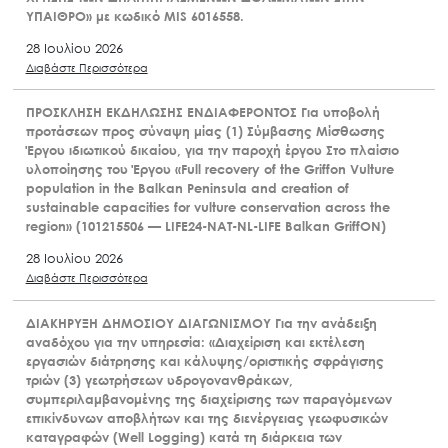
ΥΠΑΙΘΡΟ» με κωδικό MIS 6016558.
28 Ιουλίου 2026
Διαβάστε Περισσότερα
ΠΡΟΣΚΛΗΣΗ ΕΚΔΗΛΩΣΗΣ ΕΝΔΙΑΦΕΡΟΝΤΟΣ Για υποβολή
προτάσεων προς σύναψη μίας (1) Σύμβασης Μίσθωσης
Έργου ιδιωτικού δικαίου, για την παροχή έργου Στο πλαίσιο
υλοποίησης του Έργου «Full recovery of the Griffon Vulture
population in the Balkan Peninsula and creation of
sustainable capacities for vulture conservation across the
region» (101215506 — LIFE24-NAT-NL-LIFE Balkan GriffON)
28 Ιουλίου 2026
Διαβάστε Περισσότερα
ΔΙΑΚΗΡΥΞΗ ΔΗΜΟΣΙΟΥ ΔΙΑΓΩΝΙΣΜΟΥ Για την ανάδειξη
αναδόχου για την υπηρεσία: «Διαχείριση και εκτέλεση
εργασιών διάτρησης και κάλυψης/οριστικής σφράγισης
τριών (3) γεωτρήσεων υδρογονανθράκων,
συμπεριλαμβανομένης της διαχείρισης των παραγόμενων
επικίνδυνων αποβλήτων και της διενέργειας γεωφυσικών
καταγραφών (Well Logging) κατά τη διάρκεια των