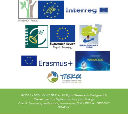
Ακολουθήστε μας
© 2021 - 2026. O.ΦΥ.ΠΕ.Κ.Α. All Rights Reserved - Designed &
Developed by
Digilex
and
Happyonline.gr
Credit: Γραφικός σχεδιασμός ταυτότητας Ο.ΦΥ.ΠΕ.Κ.Α.: GROOVY
GRAPHX.