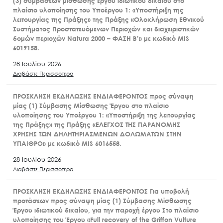
(3) συμβάσεων μίσθωσης έργου ιδιωτικού δικαίου στο
πλαίσιο υλοποίησης του Υποέργου 1: «Υποστήριξη της
λειτουργίας της Πράξης» της Πράξης «Ολοκλήρωση Εθνικού
Συστήματος Προστατευόμενων Περιοχών και διαχειριστικών
δομών περιοχών Natura 2000 – ΦΑΣΗ Β’» με κωδικό MIS
6019158.
28 Ιουλίου 2026
Διαβάστε Περισσότερα
ΠΡΟΣΚΛΗΣΗ ΕΚΔΗΛΩΣΗΣ ΕΝΔΙΑΦΕΡΟΝΤΟΣ προς σύναψη
μίας (1) Σύμβασης Μίσθωσης Έργου στο πλαίσιο
υλοποίησης του Υποέργου 1: «Υποστήριξη της λειτουργίας
της Πράξης» της Πράξης «ΕΛΕΓΧΟΣ ΤΗΣ ΠΑΡΑΝΟΜΗΣ
ΧΡΗΣΗΣ ΤΩΝ ΔΗΛΗΤΗΡΙΑΣΜΕΝΩΝ ΔΟΛΩΜΑΤΩΝ ΣΤΗΝ
ΥΠΑΙΘΡΟ» με κωδικό MIS 6016558.
28 Ιουλίου 2026
Διαβάστε Περισσότερα
ΠΡΟΣΚΛΗΣΗ ΕΚΔΗΛΩΣΗΣ ΕΝΔΙΑΦΕΡΟΝΤΟΣ Για υποβολή
προτάσεων προς σύναψη μίας (1) Σύμβασης Μίσθωσης
Έργου ιδιωτικού δικαίου, για την παροχή έργου Στο πλαίσιο
υλοποίησης του Έργου «Full recovery of the Griffon Vulture