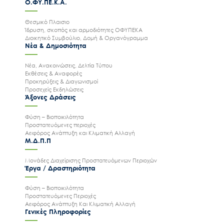
Ο.ΦΥ.ΠΕ.Κ.Α.
Θεσμικό Πλαισιο
Ίδρυση, σκοπός και αρμοδιότητες ΟΦΥΠΕΚΑ
Διοικητικό Συμβούλιο, Δομή & Οργανόγραμμα
Νέα & Δημοσιότητα
Νέα, Ανακοινώσεις, Δελτία Τύπου
Εκθέσεις & Αναφορές
Προκηρύξεις & Διαγωνισμοί
Προσεχείς Εκδηλώσεις
Άξονες Δράσεις
Φύση – Βιοποικιλότητα
Προστατευόμενες περιοχές
Αειφόρος Ανάπτυξη και Κλιματική Αλλαγή
Μ.Δ.Π.Π
Μονάδες Διαχείρισης Προστατευόμενων Περιοχών
Έργα / Δραστηριότητα
Φύση – Βιοποικιλότητα
Προστατευόμενες Περιοχές
Αειφόρος Ανάπτυξη Και Κλιματική Αλλαγή
Γενικές Πληροφορίες