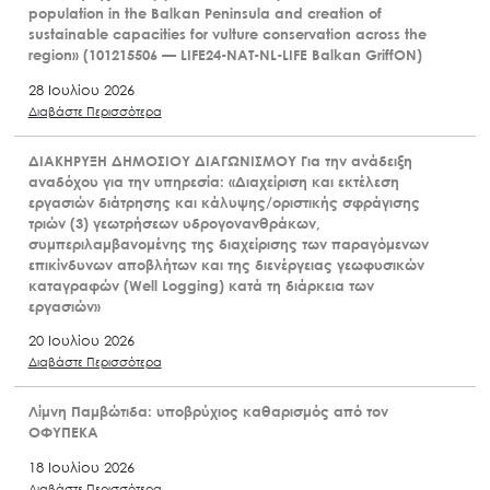
population in the Balkan Peninsula and creation of
sustainable capacities for vulture conservation across the
region» (101215506 — LIFE24-NAT-NL-LIFE Balkan GriffON)
28 Ιουλίου 2026
Διαβάστε Περισσότερα
ΔΙΑΚΗΡΥΞΗ ΔΗΜΟΣΙΟΥ ΔΙΑΓΩΝΙΣΜΟΥ Για την ανάδειξη
αναδόχου για την υπηρεσία: «Διαχείριση και εκτέλεση
εργασιών διάτρησης και κάλυψης/οριστικής σφράγισης
τριών (3) γεωτρήσεων υδρογονανθράκων,
συμπεριλαμβανομένης της διαχείρισης των παραγόμενων
επικίνδυνων αποβλήτων και της διενέργειας γεωφυσικών
καταγραφών (Well Logging) κατά τη διάρκεια των
εργασιών»
20 Ιουλίου 2026
Διαβάστε Περισσότερα
Λίμνη Παμβώτιδα: υποβρύχιος καθαρισμός από τον
ΟΦΥΠΕΚΑ
18 Ιουλίου 2026
Διαβάστε Περισσότερα