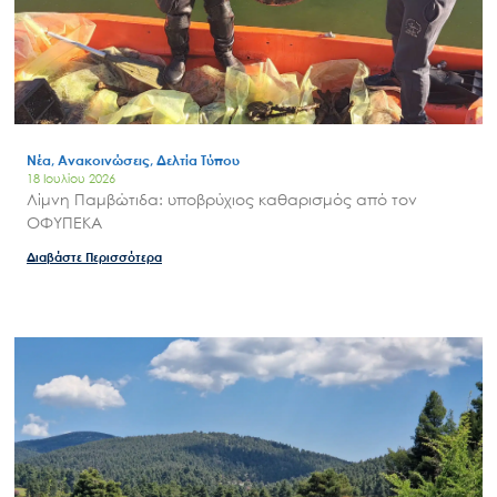
Search
for:
Ο.ΦΥ.ΠΕ.Κ.Α.
Νέα – Δημοσιότητα
Νέα, Ανακοινώσεις, Δελτία Τύπου
18 Ιουλίου 2026
Άξονες δράσης
Λίμνη Παμβώτιδα: υποβρύχιος καθαρισμός από τον
ΟΦΥΠΕΚΑ
Μ.Δ.Π.Π.
Διαβάστε Περισσότερα
Έργα
Εισιτήρια
Επικοινωνία