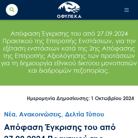
Search Button
Search
for:
Απόφαση Έγκρισης του από 27.09.2024
Πρακτικού της Επιτροπής Ενστάσεων, για την
εξέταση ενστάσεων κατά της 2ης Απόφασης
της Επιτροπής Αξιολόγησης των προτάσεων
για τη δημιουργία εθνικού δικτύου μονοπατιών
και διαδρομών πεζοπορίας.
Ημερομηνία Δημοσίευσης: 1 Οκτωβρίου 2024
Νέα, Ανακοινώσεις, Δελτία Τύπου
Απόφαση Έγκρισης του από