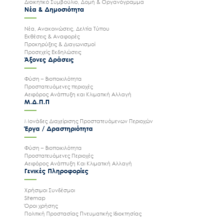
Διοικητικό Συμβούλιο, Δομή & Οργανόγραμμα
Νέα & Δημοσιότητα
Νέα, Ανακοινώσεις, Δελτία Τύπου
Εκθέσεις & Αναφορές
Προκηρύξεις & Διαγωνισμοί
Προσεχείς Εκδηλώσεις
Άξονες Δράσεις
Φύση – Βιοποικιλότητα
Προστατευόμενες περιοχές
Αειφόρος Ανάπτυξη και Κλιματική Αλλαγή
Μ.Δ.Π.Π
Μονάδες Διαχείρισης Προστατευόμενων Περιοχών
Έργα / Δραστηριότητα
Φύση – Βιοποικιλότητα
Προστατευόμενες Περιοχές
Αειφόρος Ανάπτυξη Και Κλιματική Αλλαγή
Γενικές Πληροφορίες
Χρήσιμοι Συνδέσμοι
Sitemap
Όροι χρήσης
Πολιτική Προστασίας Πνευματικής Ιδιοκτησίας