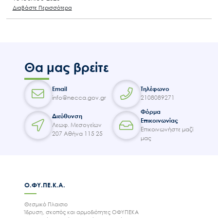
Διαβάστε Περισσότερα
Θα μας βρείτε
Email
Τηλέφωνο
info@necca.gov.gr
2108089271
Φόρμα
Διεύθυνση
Επικοινωνίας
Λεωφ. Μεσογείων
Επικοινωνήστε μαζί
207 Αθήνα 115 25
μας
Ο.ΦΥ.ΠΕ.Κ.Α.
Θεσμικό Πλαισιο
Ίδρυση, σκοπός και αρμοδιότητες ΟΦΥΠΕΚΑ