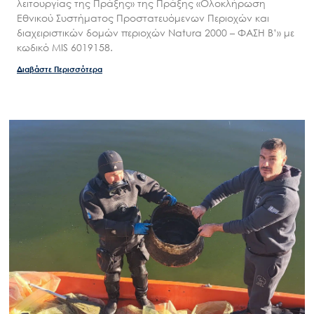
λειτουργίας της Πράξης» της Πράξης «Ολοκλήρωση
Εθνικού Συστήματος Προστατευόμενων Περιοχών και
διαχειριστικών δομών περιοχών Natura 2000 – ΦΑΣΗ Β’» με
κωδικό MIS 6019158.
Διαβάστε Περισσότερα
Search
for:
Ο.ΦΥ.ΠΕ.Κ.Α.
Νέα – Δημοσιότητα
Άξονες δράσης
Μ.Δ.Π.Π.
Έργα
Εισιτήρια
Επικοινωνία