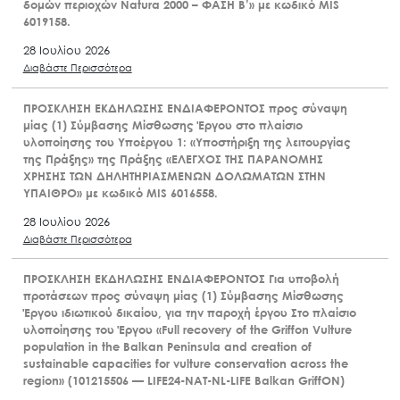
δομών περιοχών Natura 2000 – ΦΑΣΗ Β’» με κωδικό MIS
6019158.
28 Ιουλίου 2026
Διαβάστε Περισσότερα
ΠΡΟΣΚΛΗΣΗ ΕΚΔΗΛΩΣΗΣ ΕΝΔΙΑΦΕΡΟΝΤΟΣ προς σύναψη
μίας (1) Σύμβασης Μίσθωσης Έργου στο πλαίσιο
υλοποίησης του Υποέργου 1: «Υποστήριξη της λειτουργίας
της Πράξης» της Πράξης «ΕΛΕΓΧΟΣ ΤΗΣ ΠΑΡΑΝΟΜΗΣ
ΧΡΗΣΗΣ ΤΩΝ ΔΗΛΗΤΗΡΙΑΣΜΕΝΩΝ ΔΟΛΩΜΑΤΩΝ ΣΤΗΝ
ΥΠΑΙΘΡΟ» με κωδικό MIS 6016558.
28 Ιουλίου 2026
Διαβάστε Περισσότερα
ΠΡΟΣΚΛΗΣΗ ΕΚΔΗΛΩΣΗΣ ΕΝΔΙΑΦΕΡΟΝΤΟΣ Για υποβολή
προτάσεων προς σύναψη μίας (1) Σύμβασης Μίσθωσης
Έργου ιδιωτικού δικαίου, για την παροχή έργου Στο πλαίσιο
υλοποίησης του Έργου «Full recovery of the Griffon Vulture
population in the Balkan Peninsula and creation of
sustainable capacities for vulture conservation across the
region» (101215506 — LIFE24-NAT-NL-LIFE Balkan GriffON)