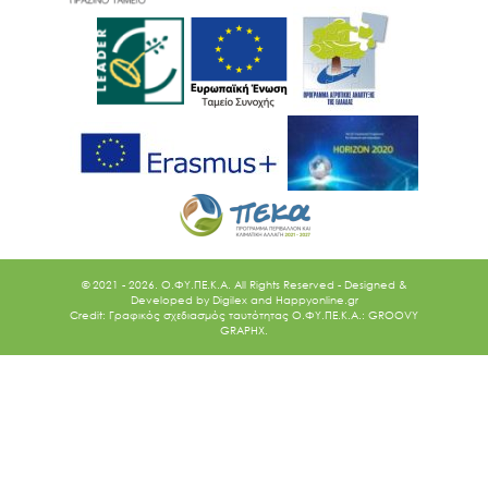
© 2021 - 2026. O.ΦΥ.ΠΕ.Κ.Α. All Rights Reserved - Designed &
Developed by
Digilex
and
Happyonline.gr
Credit: Γραφικός σχεδιασμός ταυτότητας Ο.ΦΥ.ΠΕ.Κ.Α.: GROOVY
GRAPHX.