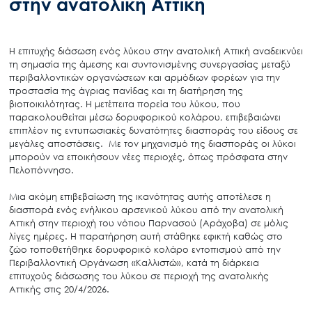
στην ανατολική Αττική
Η επιτυχής διάσωση ενός λύκου στην ανατολική Αττική αναδεικνύει
τη σημασία της άμεσης και συντονισμένης συνεργασίας μεταξύ
περιβαλλοντικών οργανώσεων και αρμόδιων φορέων για την
προστασία της άγριας πανίδας και τη διατήρηση της
βιοποικιλότητας. Η μετέπειτα πορεία του λύκου, που
παρακολουθείται μέσω δορυφορικού κολάρου, επιβεβαιώνει
επιπλέον τις εντυπωσιακές δυνατότητες διασποράς του είδους σε
μεγάλες αποστάσεις. Με τον μηχανισμό της διασποράς οι λύκοι
μπορούν να εποικήσουν νέες περιοχές, όπως πρόσφατα στην
Πελοπόννησο.
Μια ακόμη επιβεβαίωση της ικανότητας αυτής αποτέλεσε η
διασπορά ενός ενήλικου αρσενικού λύκου από την ανατολική
Αττική στην περιοχή του νότιου Παρνασού (Αράχοβα) σε μόλις
λίγες ημέρες. Η παρατήρηση αυτή στάθηκε εφικτή καθώς στο
ζώο τοποθετήθηκε δορυφορικό κολάρο εντοπισμού από την
Περιβαλλοντική Οργάνωση «Καλλιστώ», κατά τη διάρκεια
επιτυχούς διάσωσης του λύκου σε περιοχή της ανατολικής
Αττικής στις 20/4/2026.