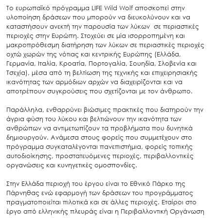
Το ευρωπαϊκό πρόγραμμα LIFE Wild Wolf αποσκοπεί στην
υλοποίηση δράσεων που μπορούν να διευκολύνουν και να
καταστήσουν ανεκτή την παρουσία των λύκων σε περιαστικές
περιοχές στην Ευρώπη. Στοχεύει σε μία ισορροπημένη και
μακροπρόθεσμη διατήρηση των λύκων σε περιαστικές περιοχές
οχτώ χωρών της νότιας και κεντρικής Ευρώπης (Ελλάδα,
Γερμανία, Ιταλία, Κροατία, Πορτογαλία, Σουηδία, Σλοβενία και
Τσεχία), μέσα από τη βελτίωση της τεχνικής και επιχειρησιακής
Search
ικανότητας των αρμόδιων αρχών να διαχειρίζονται και να
for:
αποτρέπουν συγκρούσεις που σχετίζονται με τον άνθρωπο.
Ο.ΦΥ.ΠΕ.Κ.Α.
Παράλληλα, ενθαρρύνει βιώσιμες πρακτικές που διατηρούν την
Νέα – Δημοσιότητα
άγρια φύση του λύκου και βελτιώνουν την ικανότητα των
ανθρώπων να αντιμετωπίζουν τα προβλήματα που δυνητικά
Άξονες δράσης
δημιουργούν. Ανάμεσα στους φορείς που συμμετέχουν στο
Μ.Δ.Π.Π.
πρόγραμμα συγκαταλέγονται πανεπιστήμια, φορείς τοπικής
αυτοδιοίκησης, προστατευόμενες περιοχές, περιβαλλοντικές
Έργα
οργανώσεις και κυνηγετικές ομοσπονδίες.
Εισιτήρια
Στην Ελλάδα περιοχή του έργου είναι το Εθνικό Πάρκο της
Επικοινωνία
Πάρνηθας ενώ εφαρμογή των δράσεων του προγράμματος
πραγματοποιείται πιλοτικά και σε άλλες περιοχές. Εταίροι στο
έργο από ελληνικής πλευράς είναι η Περιβαλλοντική Οργάνωση