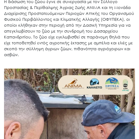
Η διάσωση του ζώου έγινε σε συνεργασία με τον Σύλλογο
Προστασίας & Περίθαλψης Άγριας Ζωής ΑΝΙΜΑ και τη Μονάδα
Διαχείρισης Προστατευόμενων Περιοχών Αττικής του Οργανισμού
Φυσικού Περιβάλλοντος και Κλιματικής Αλλαγής (ΟΦΥΠΕΚΑ), οι
οποίοι κλήθηκαν στην περιοχή από την Δασική Υπηρεσία για να
απεγκλωβίσουν το ζώο με την συνδρομή του Δασαρχείου
Καπανδριτίου. Το ζώο είχε εγκλωβισθεί σε παράνομη θηλιά που
είχε τοποθετηθεί εντός αγροτικής έκτασης με αμπέλια και ελιές με
σκοπό την σύλληψη άγριων ζώων, πιθανότητα αγριόχοιρων και
ασβών.