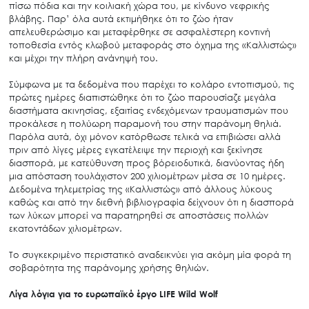
πίσω πόδια και την κοιλιακή χώρα του, με κίνδυνο νεφρικής
βλάβης. Παρ’ όλα αυτά εκτιμήθηκε ότι το ζώο ήταν
απελευθερώσιμο και μεταφέρθηκε σε ασφαλέστερη κοντινή
τοποθεσία εντός κλωβού μεταφοράς στο όχημα της «Καλλιστώς»
και μέχρι την πλήρη ανάνηψή του.
Σύμφωνα με τα δεδομένα που παρέχει το κολάρο εντοπισμού, τις
πρώτες ημέρες διαπιστώθηκε ότι το ζώο παρουσίαζε μεγάλα
διαστήματα ακινησίας, εξαιτίας ενδεχόμενων τραυματισμών που
προκάλεσε η πολύωρη παραμονή του στην παράνομη θηλιά.
Παρόλα αυτά, όχι μόνον κατόρθωσε τελικά να επιβιώσει αλλά
πριν από λίγες μέρες εγκατέλειψε την περιοχή και ξεκίνησε
διασπορά, με κατεύθυνση προς βόρειοδυτικά, διανύοντας ήδη
μια απόσταση τουλάχιστον 200 χιλιομέτρων μέσα σε 10 ημέρες.
Δεδομένα τηλεμετρίας της «Καλλιστώς» από άλλους λύκους
καθώς και από την διεθνή βιβλιογραφία δείχνουν ότι η διασπορά
των λύκων μπορεί να παρατηρηθεί σε αποστάσεις πολλών
εκατοντάδων χιλιομέτρων.
Το συγκεκριμένο περιστατικό αναδεικνύει για ακόμη μία φορά τη
σοβαρότητα της παράνομης χρήσης θηλιών.
Λίγα λόγια για το ευρωπαϊκό έργο LIFE Wild Wolf