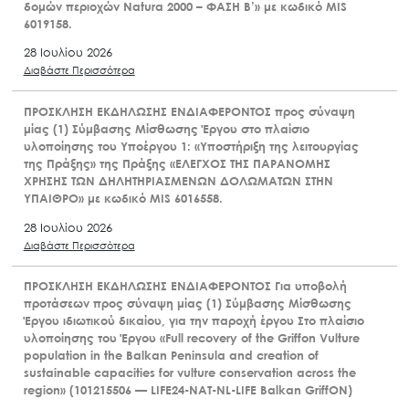
δομών περιοχών Natura 2000 – ΦΑΣΗ Β’» με κωδικό MIS
6019158.
28 Ιουλίου 2026
Διαβάστε Περισσότερα
ΠΡΟΣΚΛΗΣΗ ΕΚΔΗΛΩΣΗΣ ΕΝΔΙΑΦΕΡΟΝΤΟΣ προς σύναψη
μίας (1) Σύμβασης Μίσθωσης Έργου στο πλαίσιο
υλοποίησης του Υποέργου 1: «Υποστήριξη της λειτουργίας
της Πράξης» της Πράξης «ΕΛΕΓΧΟΣ ΤΗΣ ΠΑΡΑΝΟΜΗΣ
ΧΡΗΣΗΣ ΤΩΝ ΔΗΛΗΤΗΡΙΑΣΜΕΝΩΝ ΔΟΛΩΜΑΤΩΝ ΣΤΗΝ
ΥΠΑΙΘΡΟ» με κωδικό MIS 6016558.
28 Ιουλίου 2026
Διαβάστε Περισσότερα
ΠΡΟΣΚΛΗΣΗ ΕΚΔΗΛΩΣΗΣ ΕΝΔΙΑΦΕΡΟΝΤΟΣ Για υποβολή
προτάσεων προς σύναψη μίας (1) Σύμβασης Μίσθωσης
Έργου ιδιωτικού δικαίου, για την παροχή έργου Στο πλαίσιο
υλοποίησης του Έργου «Full recovery of the Griffon Vulture
population in the Balkan Peninsula and creation of
sustainable capacities for vulture conservation across the
region» (101215506 — LIFE24-NAT-NL-LIFE Balkan GriffON)