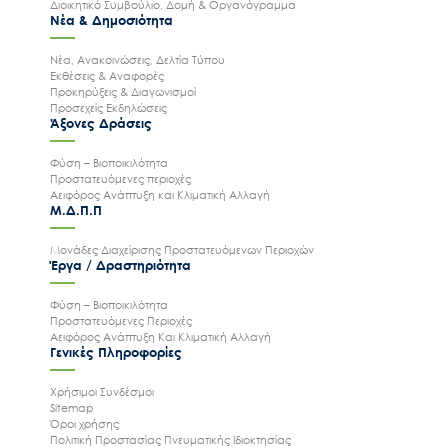
Διοικητικό Συμβούλιο, Δομή & Οργανόγραμμα
Νέα & Δημοσιότητα
Νέα, Ανακοινώσεις, Δελτία Τύπου
Εκθέσεις & Αναφορές
Προκηρύξεις & Διαγωνισμοί
Προσεχείς Εκδηλώσεις
Άξονες Δράσεις
Φύση – Βιοποικιλότητα
Προστατευόμενες περιοχές
Αειφόρος Ανάπτυξη και Κλιματική Αλλαγή
Μ.Δ.Π.Π
Μονάδες Διαχείρισης Προστατευόμενων Περιοχών
Έργα / Δραστηριότητα
Φύση – Βιοποικιλότητα
Προστατευόμενες Περιοχές
Αειφόρος Ανάπτυξη Και Κλιματική Αλλαγή
Γενικές Πληροφορίες
Ακολουθήστε μας
Χρήσιμοι Συνδέσμοι
Sitemap
Όροι χρήσης
Πολιτική Προστασίας Πνευματικής Ιδιοκτησίας