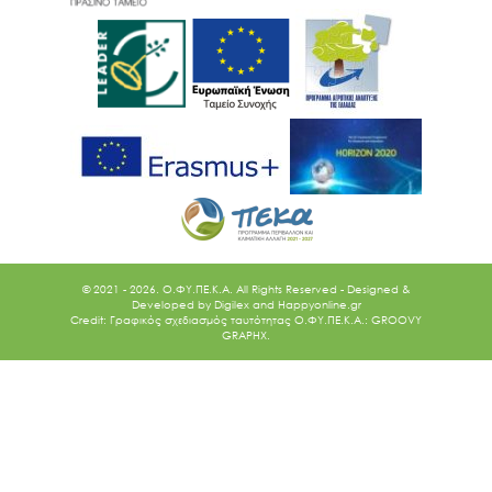
© 2021 - 2026. O.ΦΥ.ΠΕ.Κ.Α. All Rights Reserved - Designed &
Developed by
Digilex
and
Happyonline.gr
Credit: Γραφικός σχεδιασμός ταυτότητας Ο.ΦΥ.ΠΕ.Κ.Α.: GROOVY
GRAPHX.