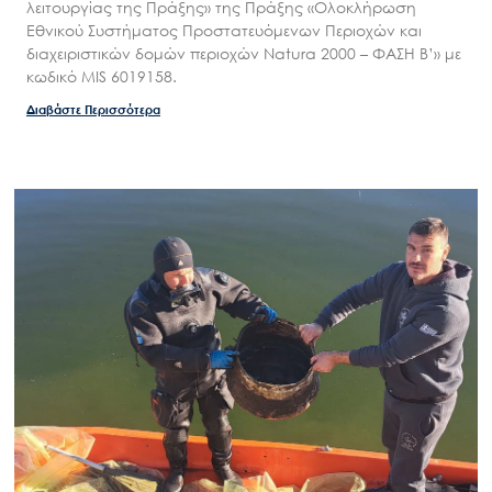
λειτουργίας της Πράξης» της Πράξης «Ολοκλήρωση
Εθνικού Συστήματος Προστατευόμενων Περιοχών και
διαχειριστικών δομών περιοχών Natura 2000 – ΦΑΣΗ Β’» με
κωδικό MIS 6019158.
Διαβάστε Περισσότερα