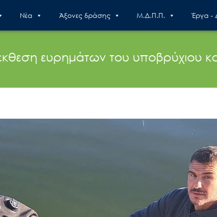
Nέα
Άξονες δράσης
Μ.Δ.Π.Π.
Έργα -
”: έκθεση ευρημάτων του υποβρύχιου 