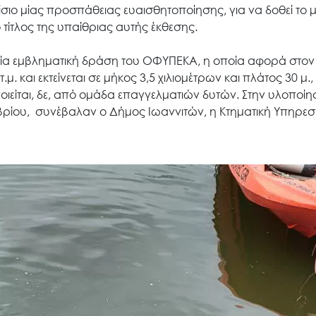
Έργα
αίσιο μίας προσπάθειας ευαισθητοποίησης, για να δοθεί το 
 ο τίτλος της υπαίθριας αυτής έκθεσης.
Εισιτήρια
μία εμβληματική δράση του ΟΦΥΠΕΚΑ, η οποία αφορά στον
 και εκτείνεται σε μήκος 3,5 χιλιομέτρων και πλάτος 30 μ.,
ιείται, δε, από ομάδα επαγγελματιών δυτών. Στην υλοποίη
Επικοινωνία
εμβρίου, συνέβαλαν ο Δήμος Ιωαννιτών, η Κτηματική Υπηρεσί