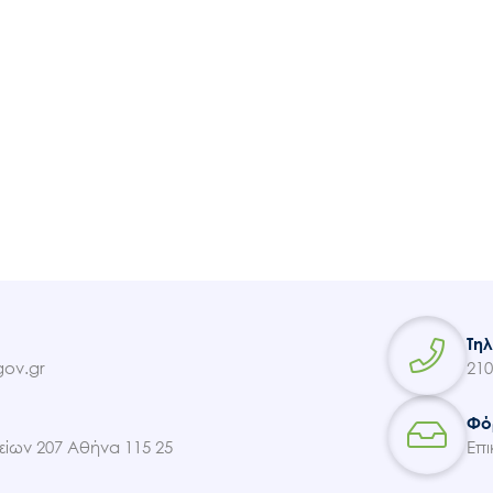
Ακολουθήστε μας
Τη
ov.gr
210
Φό
ίων 207 Αθήνα 115 25
Επι