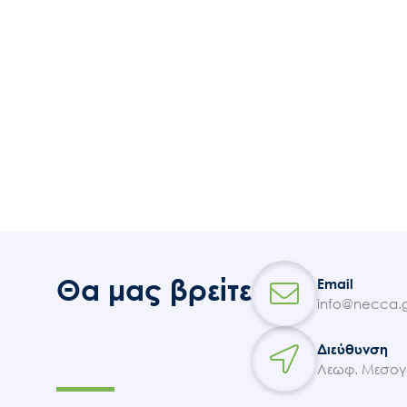
Θα μας βρείτε
Email
info@necca.g
Διεύθυνση
Λεωφ. Μεσογε