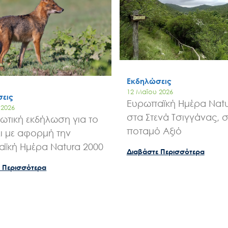
Εκδηλώσεις
12 Μαΐου 2026
εις
Ευρωπαϊκή Ημέρα Natu
 2026
στα Στενά Τσιγγάνας, 
ωτική εκδήλωση για το
ποταμό Αξιό
ι με αφορμή την
ϊκή Ημέρα Natura 2000
Διαβάστε Περισσότερα
 Περισσότερα