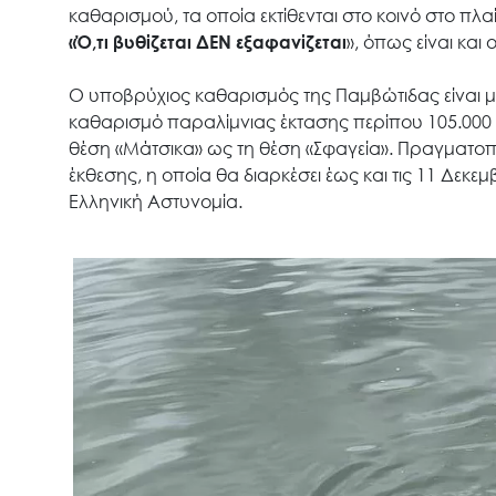
καθαρισμού, τα οποία εκτίθενται στο κοινό στο πλ
«Ό,τι βυθίζεται ΔΕΝ εξαφανίζεται
», όπως είναι και
Ο υποβρύχιος καθαρισμός της Παμβώτιδας είναι 
καθαρισμό παραλίμνιας έκτασης περίπου 105.000 τ.μ.
θέση «Μάτσικα» ως τη θέση «Σφαγεία». Πραγματοπο
έκθεσης, η οποία θα διαρκέσει έως και τις 11 Δεκ
Ελληνική Αστυνομία.