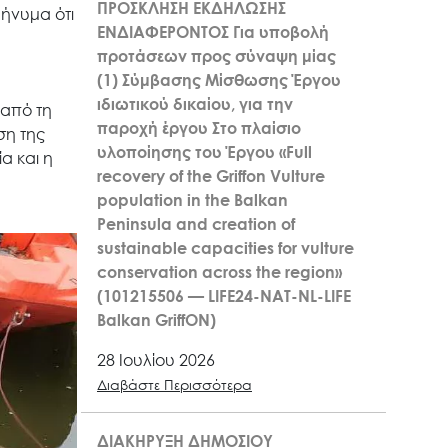
ΠΡΟΣΚΛΗΣΗ ΕΚΔΗΛΩΣΗΣ
μήνυμα ότι
ΕΝΔΙΑΦΕΡΟΝΤΟΣ Για υποβολή
προτάσεων προς σύναψη μίας
(1) Σύμβασης Μίσθωσης Έργου
ιδιωτικού δικαίου, για την
 από τη
παροχή έργου Στο πλαίσιο
ση της
υλοποίησης του Έργου «Full
α και η
recovery of the Griffon Vulture
population in the Balkan
Peninsula and creation of
sustainable capacities for vulture
conservation across the region»
(101215506 — LIFE24-NAT-NL-LIFE
Balkan GriffON)
28 Ιουλίου 2026
Διαβάστε Περισσότερα
ΔΙΑΚΗΡΥΞΗ ΔΗΜΟΣΙΟΥ