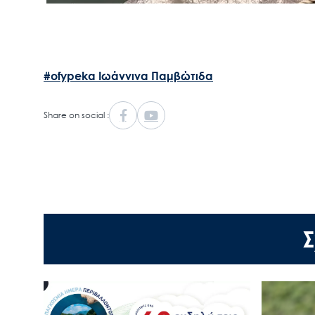
#ofypeka
Ιωάννινα
Παμβώτιδα
Share on social :
Σ