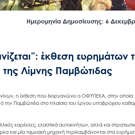
Ημερομηνία Δημοσίευσης: 6 Δεκεμβρ
Search
for:
Ο.ΦΥ.ΠΕ.Κ.Α.
ανίζεται”: έκθεση ευρημάτων 
 της Λίμνης Παμβώτιδας
Νέα – Δημοσιότητα
Άξονες δράσης
αννίνων, η έκθεση που διοργανώνει ο ΟΦΥΠΕΚΑ, στην οποία
ό την Παμβώτιδα στο πλαίσιο του έργου υποβρύχιου καθα
Μ.Δ.Π.Π.
λλικές καρέκλες, ελαστικά αυτοκινήτων, αλλά και στρατιωτι
 βάρκα και μία ταμειακή μηχανή περιλαμβάνονται στα ευρήμα