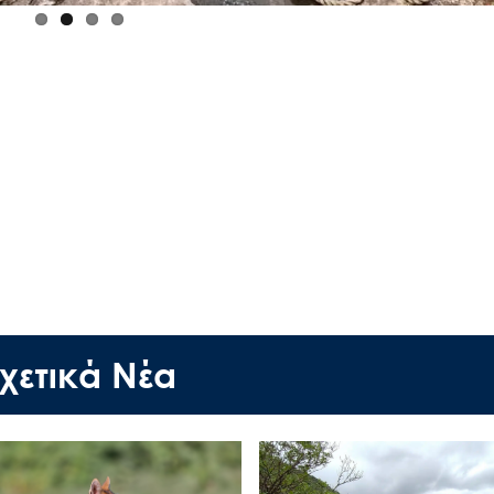
χετικά Νέα