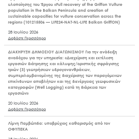
υλοποίησης του Έργου «Full recovery of the Griffon Vulture
population in the Balkan Peninsula and creation of
sustainable capacities for vulture conservation across the
region» (101215506 — LIFE24-NAT-NL-LIFE Balkan GriffON)
28 Ιουλίου 2026
Διαβάστε Περισσότερα
ΔΙΑΚΗΡΥΞΗ ΔΗΜΟΣΙΟΥ ΔΙΑΓΩΝΙΣΜΟΥ Για την ανάδειξη
αναδόχου για την υπηρεσία: «Διαχείριση και εκτέλεση
εργασιών διάτρησης και κάλυψης/οριστικής σφράγισης
τριών (3) γεωτρήσεων υδρογονανθράκων,
συμπεριλαμβανομένης της διαχείρισης των παραγόμενων
επικίνδυνων αποβλήτων και της διενέργειας γεωφυσικών
καταγραφών (Well Logging) κατά τη διάρκεια των
εργασιών»
20 Ιουλίου 2026
Διαβάστε Περισσότερα
Λίμνη Παμβώτιδα: υποβρύχιος καθαρισμός από τον
ΟΦΥΠΕΚΑ
18 Ιουλίου 2026