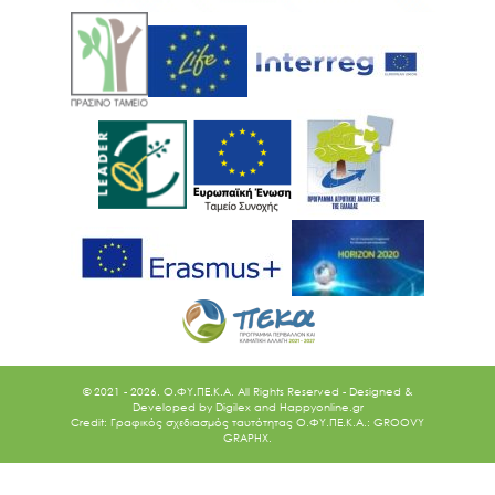
© 2021 - 2026. O.ΦΥ.ΠΕ.Κ.Α. All Rights Reserved - Designed &
Developed by
Digilex
and
Happyonline.gr
Credit: Γραφικός σχεδιασμός ταυτότητας Ο.ΦΥ.ΠΕ.Κ.Α.: GROOVY
GRAPHX.