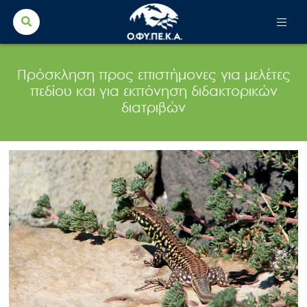
Search Button
Search
for:
Πρόσκληση προς επιστήμονες για μελέτες
πεδίου και για εκπόνηση διδακτορικών
διατριβών