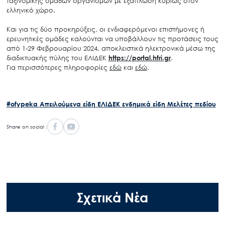
ταξινομικής ομάδων οργανισμών με εξάπλωση κυρίως στον
ελληνικό χώρο.
Και για τις δύο προκηρύξεις, οι ενδιαφερόμενοι επιστήμονες ή
ερευνητικές ομάδες καλούνται να υποβάλλουν τις προτάσεις τους
από 1-29 Φεβρουαρίου 2024, αποκλειστικά ηλεκτρονικά μέσω της
διαδικτυακής πύλης του ΕΛΙΔΕΚ
https://portal.hfri.gr
.
Για περισσότερες πληροφορίες
εδώ
και
εδώ
.
#ofypeka
Απειλούμενα είδη
ΕΛΙΔΕΚ
ενδημικά είδη
Μελέτες πεδίου
Share on social :
Σχετικά Νέα