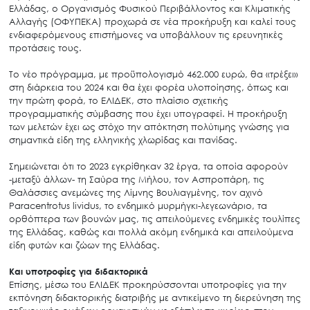
Ελλάδας, ο Οργανισμός Φυσικού Περιβάλλοντος και Κλιματικής
Αλλαγής (ΟΦΥΠΕΚΑ) προχωρά σε νέα προκήρυξη και καλεί τους
ενδιαφερόμενους επιστήμονες να υποβάλλουν τις ερευνητικές
προτάσεις τους.
Το νέο πρόγραμμα, με προϋπολογισμό 462.000 ευρώ, θα «τρέξει»
στη διάρκεια του 2024 και θα έχει φορέα υλοποίησης, όπως και
την πρώτη φορά, το ΕΛΙΔΕΚ, στο πλαίσιο σχετικής
προγραμματικής σύμβασης που έχει υπογραφεί. Η προκήρυξη
των μελετών έχει ως στόχο την απόκτηση πολύτιμης γνώσης για
σημαντικά είδη της ελληνικής χλωρίδας και πανίδας.
Σημειώνεται ότι το 2023 εγκρίθηκαν 32 έργα, τα οποία αφορούν
-μεταξύ άλλων- τη Σαύρα της Μήλου, τον Ασπροπάρη, τις
Θαλάσσιες ανεμώνες της Λίμνης Βουλιαγμένης, τον αχινό
Paracentrotus lividus, το ενδημικό μυρμήγκι-λεγεωνάριο, τα
ορθόπτερα των βουνών μας, τις απειλούμενες ενδημικές τουλίπες
της Ελλάδας, καθώς και πολλά ακόμη ενδημικά και απειλούμενα
είδη φυτών και ζώων της Ελλάδας.
Και υποτροφίες για διδακτορικά
Επίσης, μέσω του ΕΛΙΔΕΚ προκηρύσσονται υποτροφίες για την
εκπόνηση διδακτορικής διατριβής με αντικείμενο τη διερεύνηση της