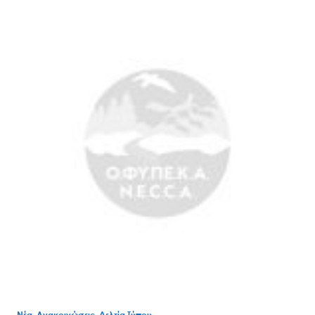
Search
for:
Ο.ΦΥ.ΠΕ.Κ.Α.
Νέα – Δημοσιότητα
Άξονες δράσης
Μ.Δ.Π.Π.
Νέα, Ανακοινώσεις, Δελτία Τύπου