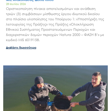
Έργα
28 Ιουλίου 2026
Οριστικοποίηση πίνακα αποτελεσμάτων και ανάθεση
Εισιτήρια
τριών (3) συμβάσεων μίσθωσης έργου ιδιωτικού δικαίου
στο πλαίσιο υλοποίησης του Υποέργου 1: «Υποστήριξη της
Επικοινωνία
λειτουργίας της Πράξης» της Πράξης «Ολοκλήρωση
Εθνικού Συστήματος Προστατευόμενων Περιοχών και
διαχειριστικών δομών περιοχών Natura 2000 – ΦΑΣΗ Β’» με
κωδικό MIS 6019158.
Διαβάστε Περισσότερα