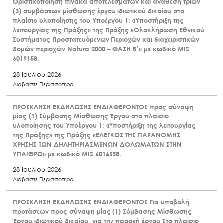
Οριστικοποίηση πίνακα αποτελεσμάτων και ανάθεση τριών
(3) συμβάσεων μίσθωσης έργου ιδιωτικού δικαίου στο
πλαίσιο υλοποίησης του Υποέργου 1: «Υποστήριξη της
λειτουργίας της Πράξης» της Πράξης «Ολοκλήρωση Εθνικού
Συστήματος Προστατευόμενων Περιοχών και διαχειριστικών
δομών περιοχών Natura 2000 – ΦΑΣΗ Β’» με κωδικό MIS
6019158.
28 Ιουλίου 2026
Διαβάστε Περισσότερα
ΠΡΟΣΚΛΗΣΗ ΕΚΔΗΛΩΣΗΣ ΕΝΔΙΑΦΕΡΟΝΤΟΣ προς σύναψη
μίας (1) Σύμβασης Μίσθωσης Έργου στο πλαίσιο
υλοποίησης του Υποέργου 1: «Υποστήριξη της λειτουργίας
της Πράξης» της Πράξης «ΕΛΕΓΧΟΣ ΤΗΣ ΠΑΡΑΝΟΜΗΣ
ΧΡΗΣΗΣ ΤΩΝ ΔΗΛΗΤΗΡΙΑΣΜΕΝΩΝ ΔΟΛΩΜΑΤΩΝ ΣΤΗΝ
ΥΠΑΙΘΡΟ» με κωδικό MIS 6016558.
28 Ιουλίου 2026
Διαβάστε Περισσότερα
ΠΡΟΣΚΛΗΣΗ ΕΚΔΗΛΩΣΗΣ ΕΝΔΙΑΦΕΡΟΝΤΟΣ Για υποβολή
προτάσεων προς σύναψη μίας (1) Σύμβασης Μίσθωσης
Έργου ιδιωτικού δικαίου, για την παροχή έργου Στο πλαίσιο