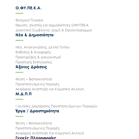
Ο.ΦΥ.ΠΕ.Κ.Α.
Θεσμικό Πλαισιο
Ίδρυση, σκοπός και αρμοδιότητες ΟΦΥΠΕΚΑ
Διοικητικό Συμβούλιο, Δομή & Οργανόγραμμα
Νέα & Δημοσιότητα
Νέα, Ανακοινώσεις, Δελτία Τύπου
Εκθέσεις & Αναφορές
Προκηρύξεις & Διαγωνισμοί
Προσεχείς Εκδηλώσεις
Άξονες Δράσεις
Φύση – Βιοποικιλότητα
Προστατευόμενες περιοχές
Αειφόρος Ανάπτυξη και Κλιματική Αλλαγή
Μ.Δ.Π.Π
Μονάδες Διαχείρισης Προστατευόμενων Περιοχών
Έργα / Δραστηριότητα
Φύση – Βιοποικιλότητα
Προστατευόμενες Περιοχές
Αειφόρος Ανάπτυξη Και Κλιματική Αλλαγή
Γενικές Πληροφορίες