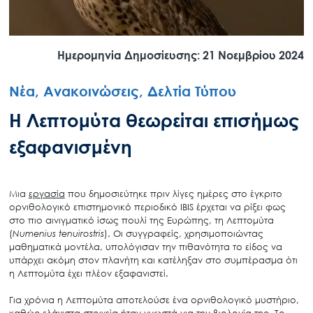
Ημερομηνία Δημοσίευσης: 21 Νοεμβρίου 2024
Νέα, Ανακοινώσεις, Δελτία Τύπου
Η Λεπτομύτα θεωρείται επισήμως
εξαφανισμένη
Μια
εργασία
που δημοσιεύτηκε πριν λίγες ημέρες στο έγκριτο
ορνιθολογικό επιστημονικό περιοδικό IBIS έρχεται να ρίξει φως
στο πιο αινιγματικό ίσως πουλί της Ευρώπης, τη Λεπτομύτα
(
Numenius
tenuirostris
). Οι συγγραφείς, χρησιμοποιώντας
μαθηματικά μοντέλα, υπολόγισαν την πιθανότητα το είδος να
υπάρχει ακόμη στον πλανήτη και κατέληξαν στο συμπέρασμα ότι
η Λεπτομύτα έχει πλέον εξαφανιστεί.
Για χρόνια η Λεπτομύτα αποτελούσε ένα ορνιθολογικό μυστήριο,
καθώς ελάχιστα στοιχεία ήταν γνωστά για την βιολογία της. Το