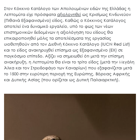
Στον Κόκκινο Κατάλογο των Απειλουμένων ειδών της Ελλάδας η
Λεπτομύτα είχε πρόσφατα
αξιολογηθεί
ως Κρισίμως Κινδυνεύον
(Πιθανά Εξαφανισμένο) είδος. Καθώς ο Κόκκινος Κατάλογος
αποτελεί ένα δυναμικό εργαλείο, υπό το φως των νέων
επιστημονικών δεδομένων η αξιολόγηση του είδους θα
επικαιροποιηθεί μόλις τα αποτελέσματα της εργασίας
υιοθετηθούν από τον Διεθνή Κόκκινο Κατάλογο (IUCN Red List)
και το είδος ανακηρυχθεί επίσημα ως Εξαφανισμένο (ΕΧ) σε
παγκόσμιο επίπεδο. Αξίζει να σημειωθεί ότι μετά την επίσημη
ανακήρυξη, η Λεπτομύτα θα είναι το τρίτο είδος (μετά την Μεγάλη
Άλκα και τον Στρειδοφάγο των Καναρίων) που εξαφανίζεται μετά
το 1500 στην ευρύτερη περιοχή της Ευρώπης, Βόρειας Αφρικής
και Δυτικής Ασίας (που ορίζεται ως Δυτική Παλαιαρκτική).