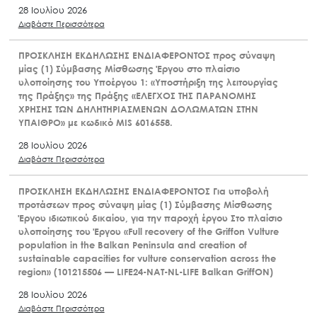
28 Ιουλίου 2026
Διαβάστε Περισσότερα
ΠΡΟΣΚΛΗΣΗ ΕΚΔΗΛΩΣΗΣ ΕΝΔΙΑΦΕΡΟΝΤΟΣ προς σύναψη
μίας (1) Σύμβασης Μίσθωσης Έργου στο πλαίσιο
υλοποίησης του Υποέργου 1: «Υποστήριξη της λειτουργίας
της Πράξης» της Πράξης «ΕΛΕΓΧΟΣ ΤΗΣ ΠΑΡΑΝΟΜΗΣ
ΧΡΗΣΗΣ ΤΩΝ ΔΗΛΗΤΗΡΙΑΣΜΕΝΩΝ ΔΟΛΩΜΑΤΩΝ ΣΤΗΝ
ΥΠΑΙΘΡΟ» με κωδικό MIS 6016558.
28 Ιουλίου 2026
Διαβάστε Περισσότερα
ΠΡΟΣΚΛΗΣΗ ΕΚΔΗΛΩΣΗΣ ΕΝΔΙΑΦΕΡΟΝΤΟΣ Για υποβολή
προτάσεων προς σύναψη μίας (1) Σύμβασης Μίσθωσης
Έργου ιδιωτικού δικαίου, για την παροχή έργου Στο πλαίσιο
υλοποίησης του Έργου «Full recovery of the Griffon Vulture
population in the Balkan Peninsula and creation of
sustainable capacities for vulture conservation across the
region» (101215506 — LIFE24-NAT-NL-LIFE Balkan GriffON)
28 Ιουλίου 2026
Διαβάστε Περισσότερα