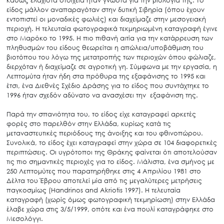
είδος μάλλον αναπαραγόταν στην δυτική Σιβηρία (όπου έχουν
εντοπιστεί οι μοναδικές φωλιές) και διαχείμαζε στην μεσογειακή
περιοχή. Η τελευταία φωτογραφικά τεκμηριωμένη καταγραφή έγινε
στο Μαρόκο το 1995. Η πιο πιθανή αιτία για την κατάρρευση των
πληθυσμών του είδους θεωρείται η απώλεια/υποβάθμιση του
βιοτόπου του λόγω της μετατροπής των περιοχών όπου φώλιαζε,
διερχόταν ή διαχείμαζε σε αγροτική γη. Σύμφωνα με την εργασία, η
Λεπτομύτα ήταν ήδη στα πρόθυρα της εξαφάνισης το 1995 και
έτσι, ένα Διεθνές Σχέδιο Δράσης για το είδος που συντάχτηκε το
1996 ήταν σχεδόν αδύνατο να ανασχέσει την εξαφάνιση της.
Παρά την σπανιότητα του, το είδος είχε καταγραφεί αρκετές
φορές στο παρελθόν στην Ελλάδα, κυρίως κατά τις
μεταναστευτικές περιόδους της άνοιξης και του φθινοπώρου.
Συνολικά, το είδος έχει καταγραφεί στην χώρα σε 104 διαφορετικές
περιπτώσεις. Οι υγρότοποι της Θράκης φαίνεται ότι αποτελούσαν
τις πιο σημαντικές περιοχές για το είδος. Μάλιστα, ένα σμήνος με
250 Λεπτομύτες που παρατηρήθηκε στις 4 Απριλίου 1981 στο
Δέλτα του Έβρου αποτελεί μία από τις μεγαλύτερες μετρήσεις
παγκοσμίως (Handrinos and Akriotis 1997). Η τελευταία
καταγραφή (χωρίς όμως φωτογραφική τεκμηρίωση) στην Ελλάδα
έλαβε χώρα στις 3/5/1999, οπότε και ένα πουλί καταγράφηκε στο
Μεσολόγγι.