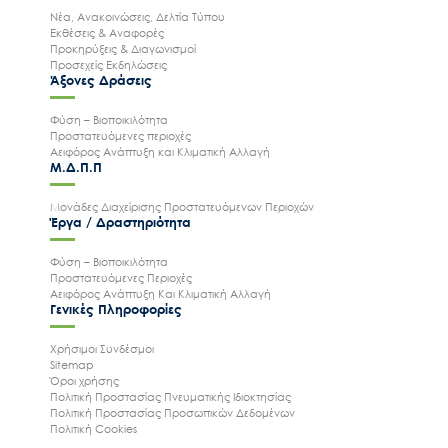
Νέα, Ανακοινώσεις, Δελτία Τύπου
Εκθέσεις & Αναφορές
Προκηρύξεις & Διαγωνισμοί
Προσεχείς Εκδηλώσεις
Άξονες Δράσεις
Φύση – Βιοποικιλότητα
Προστατευόμενες περιοχές
Αειφόρος Ανάπτυξη και Κλιματική Αλλαγή
Μ.Δ.Π.Π
Μονάδες Διαχείρισης Προστατευόμενων Περιοχών
Έργα / Δραστηριότητα
Φύση – Βιοποικιλότητα
Προστατευόμενες Περιοχές
Αειφόρος Ανάπτυξη Και Κλιματική Αλλαγή
Γενικές Πληροφορίες
Χρήσιμοι Συνδέσμοι
Sitemap
Όροι χρήσης
Πολιτική Προστασίας Πνευματικής Ιδιοκτησίας
Πολιτική Προστασίας Προσωπικών Δεδομένων
Πολιτική Cookies