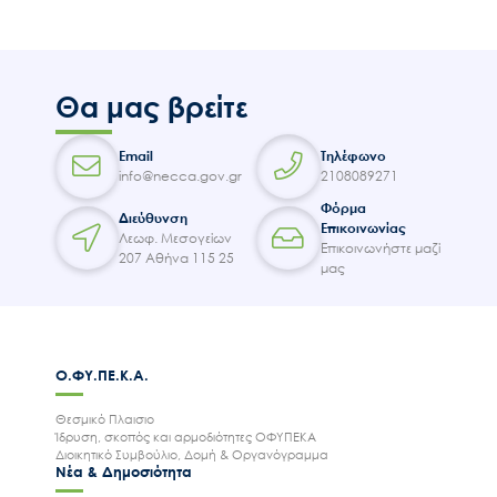
Θα μας βρείτε
Email
Τηλέφωνο
info@necca.gov.gr
2108089271
Φόρμα
Διεύθυνση
Επικοινωνίας
Λεωφ. Μεσογείων
Επικοινωνήστε μαζί
207 Αθήνα 115 25
μας
Ο.ΦΥ.ΠΕ.Κ.Α.
Θεσμικό Πλαισιο
Ίδρυση, σκοπός και αρμοδιότητες ΟΦΥΠΕΚΑ
Διοικητικό Συμβούλιο, Δομή & Οργανόγραμμα
Νέα & Δημοσιότητα