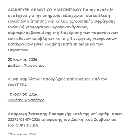
ΔΙΑΚΗΡΥΞΗ ΔΗΜΟΣΙΟΥ ΔΙΑΓΩΝΙΣΜΟΥ Για την ανάδειξη
αναδόχου για την υπηρεσία: «Διαχείριση και εκτέλεση
εργασιών διάτρησης και κάλυψης/οριστικής σφράγισης
τριών (3) γεωτρήσεων υδρογονανθράκων,
συμπεριλαμβανομένης της διαχείρισης των παραγόμενων
επικίνδυνων αποβλήτων και της διενέργειας γεωφυσικών
καταγραφών (Well Logging) κατά τη διάρκεια των
εργασιών»
20 Ιουλίου 2026
Διαβάστε Περισσότερα
Λίμνη Παμβώτιδα: υποβρύχιος καθαρισμός από τον
ΟΦΥΠΕΚΑ
18 Ιουλίου 2026
Διαβάστε Περισσότερα
Απόρριψη Ένστασης-Προσφυγής κατά της υπ’ αριθμ. πρωτ.
23292/03-07-2026 απόφασης του Διοικητικού Συμβουλίου
του Ο.ΦΥ.ΠΕ.ΚΑ.
17 Ιουλίου 2026