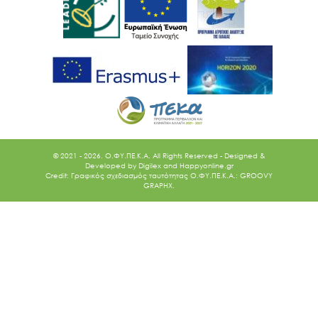
© 2021 - 2026. O.ΦΥ.ΠΕ.Κ.Α. All Rights Reserved - Designed &
Developed by
Digilex
and
Happyonline.gr
Credit: Γραφικός σχεδιασμός ταυτότητας Ο.ΦΥ.ΠΕ.Κ.Α.: GROOVY
GRAPHX.