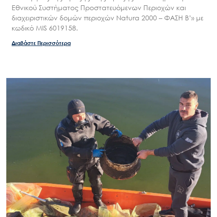
Εθνικού Συστήματος Προστατευόμενων Περιοχών και
διαχειριστικών δομών περιοχών Natura 2000 – ΦΑΣΗ Β’» με
κωδικό MIS 6019158.
Διαβάστε Περισσότερα
Search
for:
Ο.ΦΥ.ΠΕ.Κ.Α.
Νέα – Δημοσιότητα
Άξονες δράσης
Μ.Δ.Π.Π.
Έργα
Εισιτήρια
Επικοινωνία