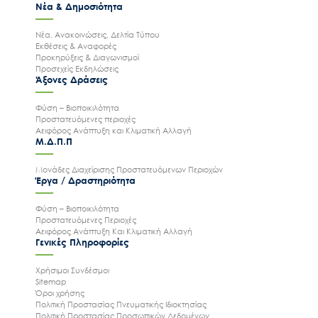
Νέα & Δημοσιότητα
Νέα, Ανακοινώσεις, Δελτία Τύπου
Εκθέσεις & Αναφορές
Προκηρύξεις & Διαγωνισμοί
Προσεχείς Εκδηλώσεις
Άξονες Δράσεις
Φύση – Βιοποικιλότητα
Προστατευόμενες περιοχές
Αειφόρος Ανάπτυξη και Κλιματική Αλλαγή
Μ.Δ.Π.Π
Μονάδες Διαχείρισης Προστατευόμενων Περιοχών
Έργα / Δραστηριότητα
Φύση – Βιοποικιλότητα
Προστατευόμενες Περιοχές
Αειφόρος Ανάπτυξη Και Κλιματική Αλλαγή
Γενικές Πληροφορίες
Χρήσιμοι Συνδέσμοι
Sitemap
Όροι χρήσης
Πολιτική Προστασίας Πνευματικής Ιδιοκτησίας
Πολιτική Προστασίας Προσωπικών Δεδομένων