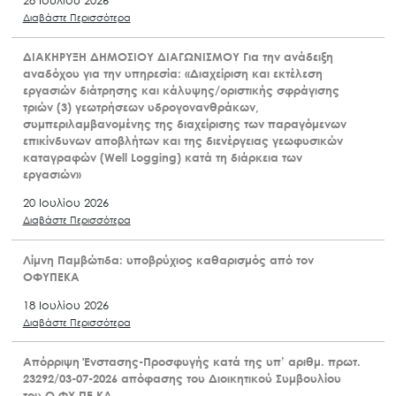
Διαβάστε Περισσότερα
ΔΙΑΚΗΡΥΞΗ ΔΗΜΟΣΙΟΥ ΔΙΑΓΩΝΙΣΜΟΥ Για την ανάδειξη
αναδόχου για την υπηρεσία: «Διαχείριση και εκτέλεση
εργασιών διάτρησης και κάλυψης/οριστικής σφράγισης
τριών (3) γεωτρήσεων υδρογονανθράκων,
συμπεριλαμβανομένης της διαχείρισης των παραγόμενων
επικίνδυνων αποβλήτων και της διενέργειας γεωφυσικών
καταγραφών (Well Logging) κατά τη διάρκεια των
εργασιών»
20 Ιουλίου 2026
Διαβάστε Περισσότερα
Λίμνη Παμβώτιδα: υποβρύχιος καθαρισμός από τον
ΟΦΥΠΕΚΑ
18 Ιουλίου 2026
Διαβάστε Περισσότερα
Απόρριψη Ένστασης-Προσφυγής κατά της υπ’ αριθμ. πρωτ.
23292/03-07-2026 απόφασης του Διοικητικού Συμβουλίου
του Ο.ΦΥ.ΠΕ.ΚΑ.