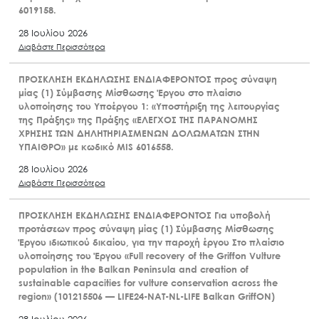
6019158.
28 Ιουλίου 2026
Διαβάστε Περισσότερα
ΠΡΟΣΚΛΗΣΗ ΕΚΔΗΛΩΣΗΣ ΕΝΔΙΑΦΕΡΟΝΤΟΣ προς σύναψη
μίας (1) Σύμβασης Μίσθωσης Έργου στο πλαίσιο
υλοποίησης του Υποέργου 1: «Υποστήριξη της λειτουργίας
της Πράξης» της Πράξης «ΕΛΕΓΧΟΣ ΤΗΣ ΠΑΡΑΝΟΜΗΣ
ΧΡΗΣΗΣ ΤΩΝ ΔΗΛΗΤΗΡΙΑΣΜΕΝΩΝ ΔΟΛΩΜΑΤΩΝ ΣΤΗΝ
ΥΠΑΙΘΡΟ» με κωδικό MIS 6016558.
28 Ιουλίου 2026
Διαβάστε Περισσότερα
ΠΡΟΣΚΛΗΣΗ ΕΚΔΗΛΩΣΗΣ ΕΝΔΙΑΦΕΡΟΝΤΟΣ Για υποβολή
προτάσεων προς σύναψη μίας (1) Σύμβασης Μίσθωσης
Έργου ιδιωτικού δικαίου, για την παροχή έργου Στο πλαίσιο
υλοποίησης του Έργου «Full recovery of the Griffon Vulture
population in the Balkan Peninsula and creation of
sustainable capacities for vulture conservation across the
region» (101215506 — LIFE24-NAT-NL-LIFE Balkan GriffON)
28 Ιουλίου 2026