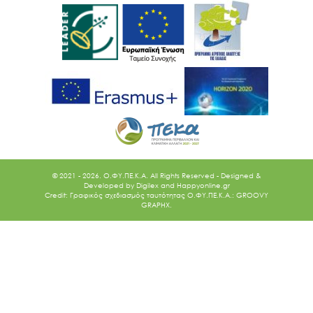
© 2021 - 2026. O.ΦΥ.ΠΕ.Κ.Α. All Rights Reserved - Designed &
Developed by
Digilex
and
Happyonline.gr
Credit: Γραφικός σχεδιασμός ταυτότητας Ο.ΦΥ.ΠΕ.Κ.Α.: GROOVY
GRAPHX.