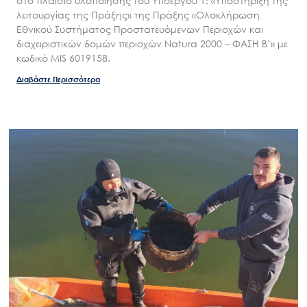
στο πλαίσιο υλοποίησης του Υποέργου 1: «Υποστήριξη της
λειτουργίας της Πράξης» της Πράξης «Ολοκλήρωση
Εθνικού Συστήματος Προστατευόμενων Περιοχών και
διαχειριστικών δομών περιοχών Natura 2000 – ΦΑΣΗ Β’» με
κωδικό MIS 6019158.
Διαβάστε Περισσότερα