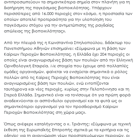
αντιπροσωπεύουν τα σημαντικότερα σημεία στον πλανήτη για τη
διατήρηση της παγκόσμιας βιοποικιλότητας. Υπάρχουν
περισσότερες από 16.000 περιοχές στον κόσμο, η προστασία των
οποίων αποτελεί προτεραιότητα για την υλοποίηση του
παγκόσμιου στόχου για την αντιμετώπισης της ραγδαίας
απώλειας της βιοποικιλότητας».
Από την πλευρά της η Κωνσταντίνα Σπηλιοπούλου, διδάκτωρ του
Πανεπιστήμιου Αθηνών επισημαίνει: «Σύμφωνα με τη βάση των
Καίριων Περιοχών Βιοποικιλότητας, η Ελλάδα έχει 204 περιοχές οι
οποίες είναι αναγνωρισμένες βάση των πουλιών από την Ελληνική
Ορνιθολογική Εταιρεία. Με στοιχεία που έχουμε από πολλαπλές
ομάδες οργανισμών, φαίνεται να ενισχύεται σημαντικά ο ρόλος
πολλών από τις Καίριες Περιοχές Βιοποικιλότητας που είναι
αναγνωρισμένες βάση των πουλιών, ενώ εντοπίζονται
ταυτόχρονα και νέες περιοχές, κυρίως στην Πελοπόννησο και τη
Στερεά Ελλάδα. Σημαντικό είναι να τονίσουμε ότι για πρώτη φορά
αναδεικνύονται οι ασπόνδυλοι οργανισμοί και τα φυτά ως οι
σημαντικότεροι οργανισμοί για τον προσδιορισμό Καίριων
Περιοχών Βιοποικιλότητας στη χώρα μας».
Όπως ανέφερε καταλήγοντας ο κ. Τριάντης: «Σύμφωνα με τεχνική
έκθεση της Ευρωπαϊκής Επιτροπής σχετικά με τα κριτήρια και τις
οδηγίες για τη αναγνώριση νέων προστατευόμενων περιοχών, οι