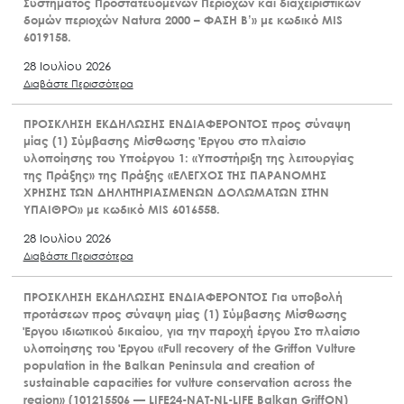
Συστήματος Προστατευόμενων Περιοχών και διαχειριστικών
δομών περιοχών Natura 2000 – ΦΑΣΗ Β’» με κωδικό MIS
6019158.
28 Ιουλίου 2026
Διαβάστε Περισσότερα
ΠΡΟΣΚΛΗΣΗ ΕΚΔΗΛΩΣΗΣ ΕΝΔΙΑΦΕΡΟΝΤΟΣ προς σύναψη
μίας (1) Σύμβασης Μίσθωσης Έργου στο πλαίσιο
υλοποίησης του Υποέργου 1: «Υποστήριξη της λειτουργίας
της Πράξης» της Πράξης «ΕΛΕΓΧΟΣ ΤΗΣ ΠΑΡΑΝΟΜΗΣ
ΧΡΗΣΗΣ ΤΩΝ ΔΗΛΗΤΗΡΙΑΣΜΕΝΩΝ ΔΟΛΩΜΑΤΩΝ ΣΤΗΝ
ΥΠΑΙΘΡΟ» με κωδικό MIS 6016558.
28 Ιουλίου 2026
Διαβάστε Περισσότερα
ΠΡΟΣΚΛΗΣΗ ΕΚΔΗΛΩΣΗΣ ΕΝΔΙΑΦΕΡΟΝΤΟΣ Για υποβολή
προτάσεων προς σύναψη μίας (1) Σύμβασης Μίσθωσης
Έργου ιδιωτικού δικαίου, για την παροχή έργου Στο πλαίσιο
υλοποίησης του Έργου «Full recovery of the Griffon Vulture
population in the Balkan Peninsula and creation of
sustainable capacities for vulture conservation across the
region» (101215506 — LIFE24-NAT-NL-LIFE Balkan GriffON)