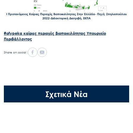
Ι Προτεινόμενες Καίριες Περιοχές Βιοποικιλότητας Στην Ελλάδα- Πηγή: Σπηλιοπούλου
Search
2022-Διδακτορική Διατριβή, ΕΚΠΑ
for:
Ο.ΦΥ.ΠΕ.Κ.Α.
#ofypeka
καίριες περιοχές βιοποικιλότητας
Υπουργείο
Νέα – Δημοσιότητα
Περιβάλλοντος
Άξονες δράσης
Share on social :
Μ.Δ.Π.Π.
Έργα
Εισιτήρια
Επικοινωνία
Σχετικά Νέα