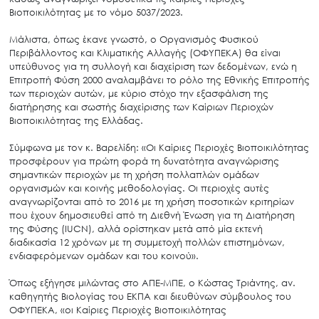
Βιοποικιλότητας με το νόμο 5037/2023.
Μάλιστα, όπως έκανε γνωστό, ο Οργανισμός Φυσικού
Περιβάλλοντος και Κλιματικής Αλλαγής (ΟΦΥΠΕΚΑ) θα είναι
υπεύθυνος για τη συλλογή και διαχείριση των δεδομένων, ενώ η
Επιτροπή Φύση 2000 αναλαμβάνει το ρόλο της Εθνικής Επιτροπής
των περιοχών αυτών, με κύριο στόχο την εξασφάλιση της
διατήρησης και σωστής διαχείρισης των Καίριων Περιοχών
Βιοποικιλότητας της Ελλάδας.
Σύμφωνα με τον κ. Βαρελίδη: «Οι Καίριες Περιοχές Βιοποικιλότητας
προσφέρουν για πρώτη φορά τη δυνατότητα αναγνώρισης
σημαντικών περιοχών με τη χρήση πολλαπλών ομάδων
οργανισμών και κοινής μεθοδολογίας. Οι περιοχές αυτές
αναγνωρίζονται από το 2016 με τη χρήση ποσοτικών κριτηρίων
που έχουν δημοσιευθεί από τη Διεθνή Ένωση για τη Διατήρηση
της Φύσης (IUCN), αλλά ορίστηκαν μετά από μία εκτενή
διαδικασία 12 χρόνων με τη συμμετοχή πολλών επιστημόνων,
ενδιαφερόμενων ομάδων και του κοινού».
Όπως εξήγησε μιλώντας στο ΑΠΕ-ΜΠΕ, ο Κώστας Τριάντης, αν.
καθηγητής Βιολογίας του ΕΚΠΑ και διευθύνων σύμβουλος του
ΟΦΥΠΕΚΑ, «οι Καίριες Περιοχές Βιοποικιλότητας