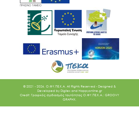
© 2021 - 2026. O.ΦΥ.ΠΕ.Κ.Α. All Rights Reserved - Designed &
Developed by
Digilex
and
Happyonline.gr
Credit: Γραφικός σχεδιασμός ταυτότητας Ο.ΦΥ.ΠΕ.Κ.Α.: GROOVY
GRAPHX.