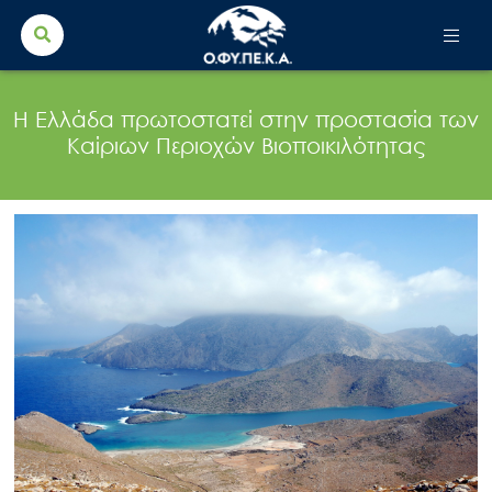
Search Button
Search
for:
Η Ελλάδα πρωτοστατεί στην προστασία των
Καίριων Περιοχών Βιοποικιλότητας