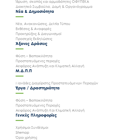
Ίδρυση, σκοπός και αρμοδιότητες ΟΦΥΠΕΚΑ
Διοικητικό Συμβούλιο, Δομή & Οργανόγραμμα
Νέα & Δημοσιότητα
Νέα, Ανακοινώσεις, Δελτία Τύπου
Εκθέσεις & Αναφορές
Προκηρύξεις & Διαγωνισμοί
Προσεχείς Εκδηλώσεις
Άξονες Δράσεις
Φύση – Βιοποικιλότητα
Προστατευόμενες περιοχές
Αειφόρος Ανάπτυξη και Κλιματική Αλλαγή
Μ.Δ.Π.Π
Μονάδες Διαχείρισης Προστατευόμενων Περιοχών
Έργα / Δραστηριότητα
Φύση – Βιοποικιλότητα
Προστατευόμενες Περιοχές
Αειφόρος Ανάπτυξη Και Κλιματική Αλλαγή
Γενικές Πληροφορίες
Χρήσιμοι Συνδέσμοι
Sitemap
Όροι χρήσης