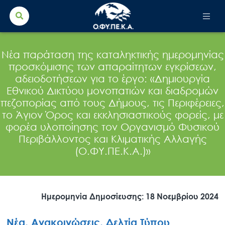
Search Button
Search
for:
Νέα παράταση της καταληκτικής ημερομηνίας
προσκόμισης των απαραίτητων εγκρίσεων,
αδειοδοτήσεων για τo έργο: «Δημιουργία
Εθνικού Δικτύου μονοπατιών και διαδρομών
πεζοπορίας από τους Δήμους, τις Περιφέρειες,
το Άγιον Όρος και εκκλησιαστικούς φορείς, με
φορέα υλοποίησης τον Οργανισμό Φυσικού
Περιβάλλοντος και Κλιματικής Αλλαγής
(Ο.ΦΥ.ΠΕ.Κ.Α.)»
Ημερομηνία Δημοσίευσης: 18 Νοεμβρίου 2024
Νέα, Ανακοινώσεις, Δελτία Τύπου