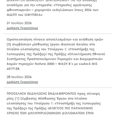
ΔΙΑΚΗΡΥΞΗ ΔΗΜΟΣΙΟΥ ΔΙΑΓΩΝΙΣΜΟΥ Για την ανάδειξη
αναδόχου για την υπηρεσία: «Υπηρεσίες οργάνωσης
φθινοπωρινών – χειμερινών εκδηλώσεων έτους 2026 των
ΜΔΠΠ του ΟΦΥΠΕΚΑ»
31 Ιουλίου 2026
Διαβάστε Περισσότερα
Οριστικοποίηση πίνακα αποτελεσμάτων και ανάθεση τριών
(3) συμβάσεων μίσθωσης έργου ιδιωτικού δικαίου στο
πλαίσιο υλοποίησης του Υποέργου 1: «Υποστήριξη της
λειτουργίας της Πράξης» της Πράξης «Ολοκλήρωση Εθνικού
Συστήματος Προστατευόμενων Περιοχών και διαχειριστικών
δομών περιοχών Natura 2000 – ΦΑΣΗ Β’» με κωδικό MIS
6019158.
28 Ιουλίου 2026
Διαβάστε Περισσότερα
ΠΡΟΣΚΛΗΣΗ ΕΚΔΗΛΩΣΗΣ ΕΝΔΙΑΦΕΡΟΝΤΟΣ προς σύναψη
μίας (1) Σύμβασης Μίσθωσης Έργου στο πλαίσιο
υλοποίησης του Υποέργου 1: «Υποστήριξη της λειτουργίας
της Πράξης» της Πράξης «ΕΛΕΓΧΟΣ ΤΗΣ ΠΑΡΑΝΟΜΗΣ
ΧΡΗΣΗΣ ΤΩΝ ΔΗΛΗΤΗΡΙΑΣΜΕΝΩΝ ΔΟΛΩΜΑΤΩΝ ΣΤΗΝ