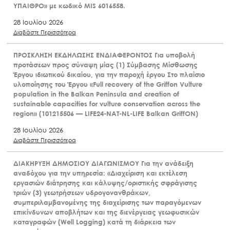
ΥΠΑΙΘΡΟ» με κωδικό MIS 6016558.
28 Ιουλίου 2026
Διαβάστε Περισσότερα
ΠΡΟΣΚΛΗΣΗ ΕΚΔΗΛΩΣΗΣ ΕΝΔΙΑΦΕΡΟΝΤΟΣ Για υποβολή
προτάσεων προς σύναψη μίας (1) Σύμβασης Μίσθωσης
Έργου ιδιωτικού δικαίου, για την παροχή έργου Στο πλαίσιο
υλοποίησης του Έργου «Full recovery of the Griffon Vulture
population in the Balkan Peninsula and creation of
sustainable capacities for vulture conservation across the
region» (101215506 — LIFE24-NAT-NL-LIFE Balkan GriffON)
28 Ιουλίου 2026
Διαβάστε Περισσότερα
ΔΙΑΚΗΡΥΞΗ ΔΗΜΟΣΙΟΥ ΔΙΑΓΩΝΙΣΜΟΥ Για την ανάδειξη
αναδόχου για την υπηρεσία: «Διαχείριση και εκτέλεση
εργασιών διάτρησης και κάλυψης/οριστικής σφράγισης
τριών (3) γεωτρήσεων υδρογονανθράκων,
συμπεριλαμβανομένης της διαχείρισης των παραγόμενων
επικίνδυνων αποβλήτων και της διενέργειας γεωφυσικών
καταγραφών (Well Logging) κατά τη διάρκεια των