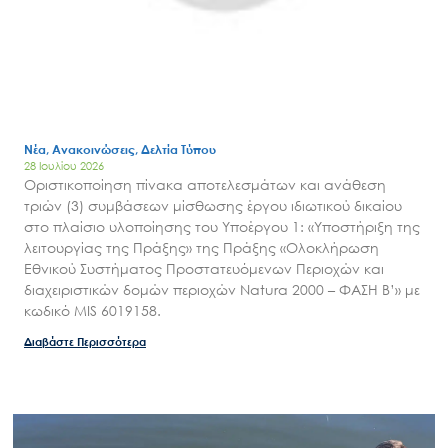
Νέα, Ανακοινώσεις, Δελτία Τύπου
28 Ιουλίου 2026
Οριστικοποίηση πίνακα αποτελεσμάτων και ανάθεση
τριών (3) συμβάσεων μίσθωσης έργου ιδιωτικού δικαίου
στο πλαίσιο υλοποίησης του Υποέργου 1: «Υποστήριξη της
Search
for:
λειτουργίας της Πράξης» της Πράξης «Ολοκλήρωση
Ο.ΦΥ.ΠΕ.Κ.Α.
Εθνικού Συστήματος Προστατευόμενων Περιοχών και
διαχειριστικών δομών περιοχών Natura 2000 – ΦΑΣΗ Β’» με
Νέα – Δημοσιότητα
κωδικό MIS 6019158.
Άξονες δράσης
Διαβάστε Περισσότερα
Μ.Δ.Π.Π.
Έργα
Εισιτήρια