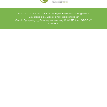
© 2021 - 2026. O.ΦΥ.ΠΕ.Κ.Α. All Rights Reserved - Designed &
Developed by
Digilex
and
Happyonline.gr
Credit: Γραφικός σχεδιασμός ταυτότητας Ο.ΦΥ.ΠΕ.Κ.Α.: GROOVY
GRAPHX.