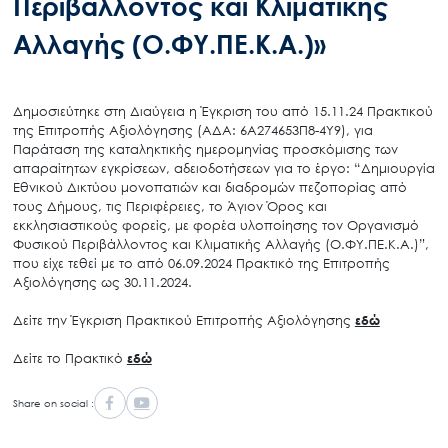
Περιβάλλοντος και Κλιματικής
Αλλαγής (Ο.ΦΥ.ΠΕ.Κ.Α.)»
Δημοσιεύτηκε στη Διαύγεια η Έγκριση του από 15.11.24 Πρακτικού
της Επιτροπής Αξιολόγησης (ΑΔΑ: 6Α274653Π8-4Υ9), για
Παράταση της καταληκτικής ημερομηνίας προσκόμισης των
απαραίτητων εγκρίσεων, αδειοδοτήσεων για τo έργο: “Δημιουργία
Εθνικού Δικτύου μονοπατιών και διαδρομών πεζοπορίας από
τους Δήμους, τις Περιφέρειες, το Άγιον Όρος και
εκκλησιαστικούς φορείς, με φορέα υλοποίησης τον Οργανισμό
Φυσικού Περιβάλλοντος και Κλιματικής Αλλαγής (Ο.ΦΥ.ΠΕ.Κ.Α.)”,
που είχε τεθεί με το από 06.09.2024 Πρακτικό της Επιτροπής
Αξιολόγησης ως 30.11.2024.
Δείτε την Έγκριση Πρακτικού Επιτροπής Αξιολόγησης
εδώ
Δείτε το Πρακτικό
εδώ
Share on social :