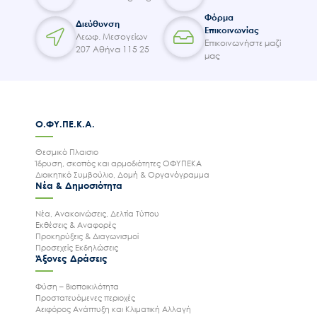
Φόρμα
Διεύθυνση
Επικοινωνίας
Λεωφ. Μεσογείων
Επικοινωνήστε μαζί
207 Αθήνα 115 25
μας
Ο.ΦΥ.ΠΕ.Κ.Α.
Θεσμικό Πλαισιο
Ίδρυση, σκοπός και αρμοδιότητες ΟΦΥΠΕΚΑ
Διοικητικό Συμβούλιο, Δομή & Οργανόγραμμα
Νέα & Δημοσιότητα
Νέα, Ανακοινώσεις, Δελτία Τύπου
Εκθέσεις & Αναφορές
Προκηρύξεις & Διαγωνισμοί
Προσεχείς Εκδηλώσεις
Άξονες Δράσεις
Φύση – Βιοποικιλότητα
Προστατευόμενες περιοχές
Αειφόρος Ανάπτυξη και Κλιματική Αλλαγή