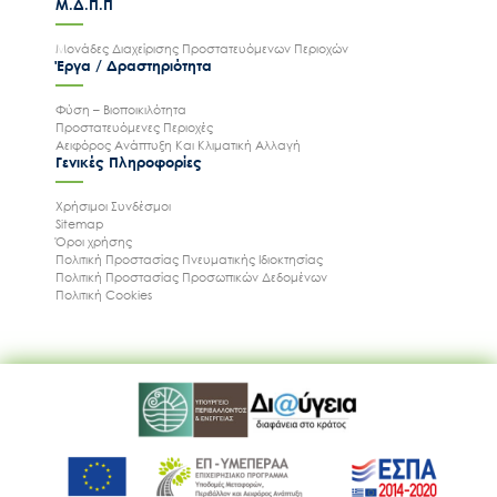
Μ.Δ.Π.Π
Μονάδες Διαχείρισης Προστατευόμενων Περιοχών
Έργα / Δραστηριότητα
Φύση – Βιοποικιλότητα
Προστατευόμενες Περιοχές
Αειφόρος Ανάπτυξη Και Κλιματική Αλλαγή
Γενικές Πληροφορίες
Χρήσιμοι Συνδέσμοι
Sitemap
Όροι χρήσης
Πολιτική Προστασίας Πνευματικής Ιδιοκτησίας
Πολιτική Προστασίας Προσωπικών Δεδομένων
Πολιτική Cookies