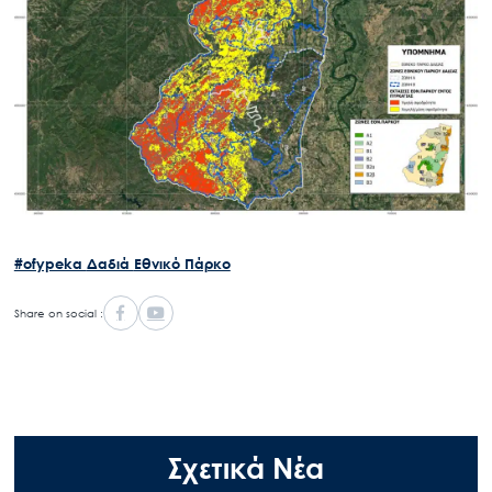
#ofypeka
Δαδιά
Εθνικό Πάρκο
Share on social :
Σχετικά Νέα
Search for: