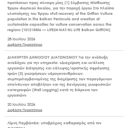
προτάσεων προς σύναψη μίας (1) Σύμβασης Μίσθωσης
Έργου ιδιωτικού δικαίου, για την παροχή έργου Στο πλαίσιο
υλοποίησης του Έργου «Full recovery of the Griffon Vulture
population in the Balkan Peninsula and creation of
sustainable capacities for vulture conservation across the
region» (101215506 — LIFE24-NAT-NL-LIFE Balkan GriffON)
28 Ιουλίου 2026
Διαβάστε Περισσότερα
ΔΙΑΚΗΡΥΞΗ ΔΗΜΟΣΙΟΥ ΔΙΑΓΩΝΙΣΜΟΥ Για την ανάδειξη
αναδόχου για την υπηρεσία: «Διαχείριση και εκτέλεση
εργασιών διάτρησης και κάλυψης/οριστικής σφράγισης
τριών (3) γεωτρήσεων υδρογονανθράκων,
συμπεριλαμβανομένης της διαχείρισης των παραγόμενων
επικίνδυνων αποβλήτων και της διενέργειας γεωφυσικών
καταγραφών (Well Logging) κατά τη διάρκεια των
εργασιών»
20 Ιουλίου 2026
Διαβάστε Περισσότερα
Λίμνη Παμβώτιδα: υποβρύχιος καθαρισμός από τον