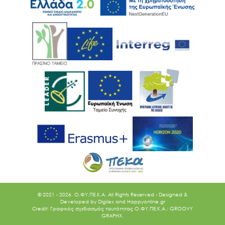
© 2021 - 2026. O.ΦΥ.ΠΕ.Κ.Α. All Rights Reserved - Designed &
Developed by
Digilex
and
Happyonline.gr
Credit: Γραφικός σχεδιασμός ταυτότητας Ο.ΦΥ.ΠΕ.Κ.Α.: GROOVY
GRAPHX.