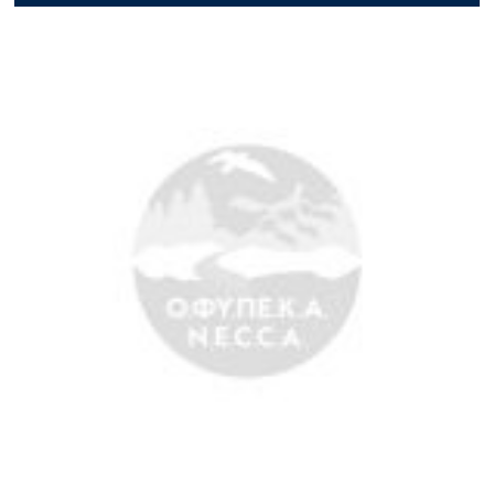
Search Button
Ο.ΦΥ.ΠΕ.Κ.Α.
Νέα – Δημοσιότητα
Άξονες δράσης
Μ.Δ.Π.Π.
Έργα
Εισιτήρια
Επικοινωνία