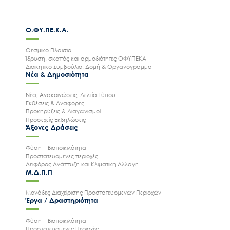
Ο.ΦΥ.ΠΕ.Κ.Α.
Θεσμικό Πλαισιο
Ίδρυση, σκοπός και αρμοδιότητες ΟΦΥΠΕΚΑ
Διοικητικό Συμβούλιο, Δομή & Οργανόγραμμα
Νέα & Δημοσιότητα
Νέα, Ανακοινώσεις, Δελτία Τύπου
Εκθέσεις & Αναφορές
Προκηρύξεις & Διαγωνισμοί
Προσεχείς Εκδηλώσεις
Άξονες Δράσεις
Φύση – Βιοποικιλότητα
Προστατευόμενες περιοχές
Αειφόρος Ανάπτυξη και Κλιματική Αλλαγή
Μ.Δ.Π.Π
Μονάδες Διαχείρισης Προστατευόμενων Περιοχών
Έργα / Δραστηριότητα
Φύση – Βιοποικιλότητα
Προστατευόμενες Περιοχές