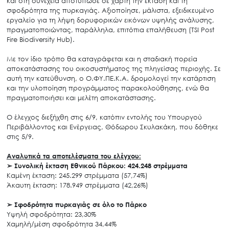
και στη συνέχεια αποτύπωσε σε χάρτη την έκταση και τη
σφοδρότητα της πυρκαγιάς. Αξιοποίησε, μάλιστα, εξειδικευμένο
εργαλείο για τη λήψη δορυφορικών εικόνων υψηλής ανάλυσης,
πραγματοποιώντας, παράλληλα, επιτόπια επαλήθευση (TSI Post
Fire Biodiversity Hub).
Με τον ίδιο τρόπο θα καταγράφεται και η σταδιακή πορεία
αποκατάστασης του οικοσυστήματος της πληγείσας περιοχής. Σε
αυτή την κατεύθυνση, ο Ο.ΦΥ.ΠΕ.Κ.Α. δρομολογεί την κατάρτιση
και την υλοποίηση προγράμματος παρακολούθησης, ενώ θα
πραγματοποιήσει και μελέτη αποκατάστασης.
Ο έλεγχος διεξήχθη στις 6/9, κατόπιν εντολής του Υπουργού
Περιβάλλοντος και Ενέργειας, Θόδωρου Σκυλακάκη, που δόθηκε
στις 5/9.
Αναλυτικά τα αποτελέσματα του ελέγχου:
➢
Συνολική έκταση Εθνικού Πάρκου: 424.248 στρέμματα
Καμένη έκταση: 245.299 στρέμματα (57,74%)
Άκαυτη έκταση: 178.949 στρέμματα (42,26%)
➢
Σφοδρότητα πυρκαγιάς σε όλο το Πάρκο
Υψηλή σφοδρότητα: 23,30%
Χαμηλή/μέση σφοδρότητα 34,44%