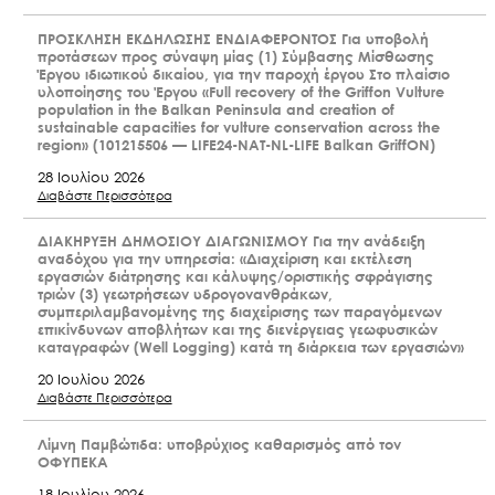
ΠΡΟΣΚΛΗΣΗ ΕΚΔΗΛΩΣΗΣ ΕΝΔΙΑΦΕΡΟΝΤΟΣ Για υποβολή
προτάσεων προς σύναψη μίας (1) Σύμβασης Μίσθωσης
Έργου ιδιωτικού δικαίου, για την παροχή έργου Στο πλαίσιο
υλοποίησης του Έργου «Full recovery of the Griffon Vulture
population in the Balkan Peninsula and creation of
sustainable capacities for vulture conservation across the
region» (101215506 — LIFE24-NAT-NL-LIFE Balkan GriffON)
28 Ιουλίου 2026
Διαβάστε Περισσότερα
ΔΙΑΚΗΡΥΞΗ ΔΗΜΟΣΙΟΥ ΔΙΑΓΩΝΙΣΜΟΥ Για την ανάδειξη
αναδόχου για την υπηρεσία: «Διαχείριση και εκτέλεση
εργασιών διάτρησης και κάλυψης/οριστικής σφράγισης
τριών (3) γεωτρήσεων υδρογονανθράκων,
συμπεριλαμβανομένης της διαχείρισης των παραγόμενων
επικίνδυνων αποβλήτων και της διενέργειας γεωφυσικών
καταγραφών (Well Logging) κατά τη διάρκεια των εργασιών»
20 Ιουλίου 2026
Διαβάστε Περισσότερα
Λίμνη Παμβώτιδα: υποβρύχιος καθαρισμός από τον
ΟΦΥΠΕΚΑ
18 Ιουλίου 2026