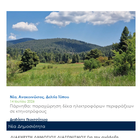
Νέα, Ανακοινώσεις, Δελτία Τύπου
14 Ιουλίου 2026
Πάρνηθα: παραχώρηση δέκα ηλεκτροφόρων περιφράξεων
σε κτηνοτρόφους
Διαβάστε Περισσότερα
Nέα Δημοσιότητα
ΔΙΑΚΗΡΥΞΗ ΔΗΜΟΣΙΟΥ ΔΙΑΓΩΝΙΣΜΟΥ Για την ανάδειξη