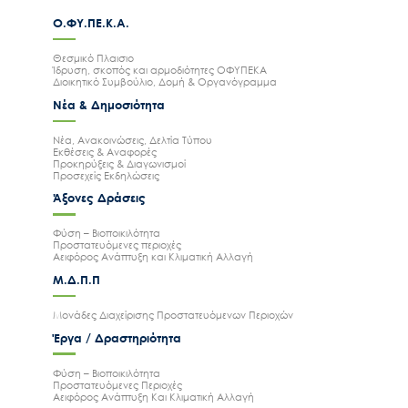
Ο.ΦΥ.ΠΕ.Κ.Α.
Θεσμικό Πλαισιο
Ίδρυση, σκοπός και αρμοδιότητες ΟΦΥΠΕΚΑ
Διοικητικό Συμβούλιο, Δομή & Οργανόγραμμα
Νέα & Δημοσιότητα
Νέα, Ανακοινώσεις, Δελτία Τύπου
Εκθέσεις & Αναφορές
Προκηρύξεις & Διαγωνισμοί
Προσεχείς Εκδηλώσεις
Άξονες Δράσεις
Φύση – Βιοποικιλότητα
Προστατευόμενες περιοχές
Αειφόρος Ανάπτυξη και Κλιματική Αλλαγή
Μ.Δ.Π.Π
Μονάδες Διαχείρισης Προστατευόμενων Περιοχών
Έργα / Δραστηριότητα
Φύση – Βιοποικιλότητα
Προστατευόμενες Περιοχές
Αειφόρος Ανάπτυξη Και Κλιματική Αλλαγή