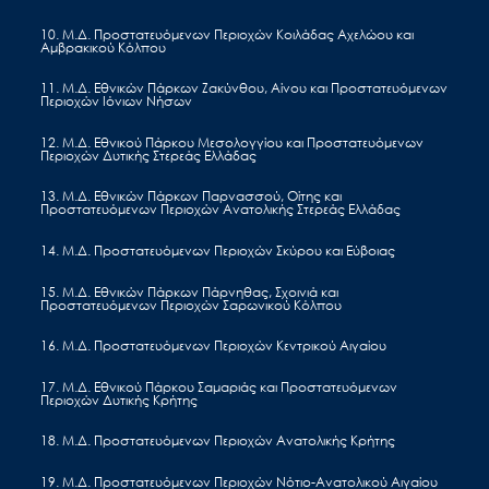
10. Μ.Δ. Προστατευόμενων Περιοχών Κοιλάδας Αχελώου και
Αμβρακικού Κόλπου
11. Μ.Δ. Εθνικών Πάρκων Ζακύνθου, Αίνου και Προστατευόμενων
Περιοχών Ιόνιων Νήσων
12. Μ.Δ. Εθνικού Πάρκου Μεσολογγίου και Προστατευόμενων
Περιοχών Δυτικής Στερεάς Ελλάδας
13. Μ.Δ. Εθνικών Πάρκων Παρνασσού, Οίτης και
Προστατευόμενων Περιοχών Ανατολικής Στερεάς Ελλάδας
Ημερομηνία Δημοσίευσης: 2 Νοεμβρίου 202
14. Μ.Δ. Προστατευόμενων Περιοχών Σκύρου και Εύβοιας
Νέα, Ανακοινώσεις, Δελτία Τύπου
15. Μ.Δ. Εθνικών Πάρκων Πάρνηθας, Σχοινιά και
Προστατευόμενων Περιοχών Σαρωνικού Κόλπου
Ο ΟΦΥΠΕΚΑ ΣΤΟ ΤΕΥΧΟΣ 116 ΤΗΣ
16. Μ.Δ. Προστατευόμενων Περιοχών Κεντρικού Αιγαίου
ΣΧΕΔΙΑΣ!
17. Μ.Δ. Εθνικού Πάρκου Σαμαριάς και Προστατευόμενων
Ο Οργανισμός Φυσικού Περιβάλλοντος και Κλιματικής Αλλαγής
Περιοχών Δυτικής Κρήτης
ταξιδεύει και το Νοέμβριο στους δρόμους της Αθήνας και της
Θεσσαλονίκης μέσα από τις σελίδες του
Περιοδικό Δρόμου
“σχεδία”
.
18. Μ.Δ. Προστατευόμενων Περιοχών Ανατολικής Κρήτης
Στο τεύχος 116 του περιοδικού δρόμου Σχεδία θα «συναντήσετε» μί
19. Μ.Δ. Προστατευόμενων Περιοχών Νότιο-Ανατολικού Αιγαίου