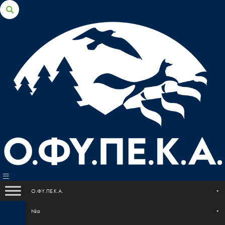
Search Button
Search
for:
Ο.ΦΥ.ΠΕ.Κ.Α.
Nέα