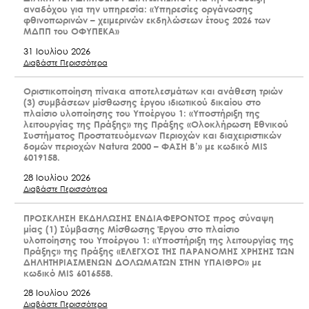
αναδόχου για την υπηρεσία: «Υπηρεσίες οργάνωσης
φθινοπωρινών – χειμερινών εκδηλώσεων έτους 2026 των
ΜΔΠΠ του ΟΦΥΠΕΚΑ»
31 Ιουλίου 2026
Διαβάστε Περισσότερα
Οριστικοποίηση πίνακα αποτελεσμάτων και ανάθεση τριών
(3) συμβάσεων μίσθωσης έργου ιδιωτικού δικαίου στο
πλαίσιο υλοποίησης του Υποέργου 1: «Υποστήριξη της
λειτουργίας της Πράξης» της Πράξης «Ολοκλήρωση Εθνικού
Συστήματος Προστατευόμενων Περιοχών και διαχειριστικών
δομών περιοχών Natura 2000 – ΦΑΣΗ Β’» με κωδικό MIS
6019158.
28 Ιουλίου 2026
Διαβάστε Περισσότερα
ΠΡΟΣΚΛΗΣΗ ΕΚΔΗΛΩΣΗΣ ΕΝΔΙΑΦΕΡΟΝΤΟΣ προς σύναψη
μίας (1) Σύμβασης Μίσθωσης Έργου στο πλαίσιο
υλοποίησης του Υποέργου 1: «Υποστήριξη της λειτουργίας της
Πράξης» της Πράξης «ΕΛΕΓΧΟΣ ΤΗΣ ΠΑΡΑΝΟΜΗΣ ΧΡΗΣΗΣ ΤΩΝ
ΔΗΛΗΤΗΡΙΑΣΜΕΝΩΝ ΔΟΛΩΜΑΤΩΝ ΣΤΗΝ ΥΠΑΙΘΡΟ» με
κωδικό MIS 6016558.
28 Ιουλίου 2026
Διαβάστε Περισσότερα