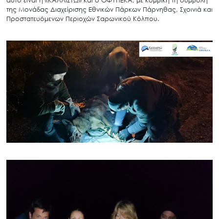
αυτό είναι η «ΚΑΛΛΙΣΤΩ» και ο ΟΦΥΠΕΚΑ, με κομβική τη συμβολή
της Μονάδας Διαχείρισης Εθνικών Πάρκων Πάρνηθας, Σχοινιά και
Προστατευόμενων Περιοχών Σαρωνικού Κόλπου.