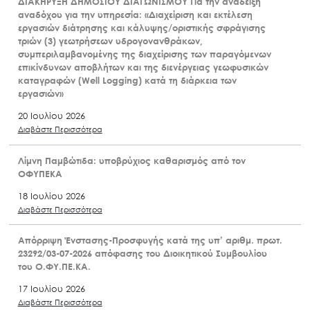
ΔΙΑΚΗΡΥΞΗ ΔΗΜΟΣΙΟΥ ΔΙΑΓΩΝΙΣΜΟΥ Για την ανάδειξη
αναδόχου για την υπηρεσία: «Διαχείριση και εκτέλεση
εργασιών διάτρησης και κάλυψης/οριστικής σφράγισης
τριών (3) γεωτρήσεων υδρογονανθράκων,
συμπεριλαμβανομένης της διαχείρισης των παραγόμενων
επικίνδυνων αποβλήτων και της διενέργειας γεωφυσικών
καταγραφών (Well Logging) κατά τη διάρκεια των
εργασιών»
20 Ιουλίου 2026
Διαβάστε Περισσότερα
Λίμνη Παμβώτιδα: υποβρύχιος καθαρισμός από τον
ΟΦΥΠΕΚΑ
18 Ιουλίου 2026
Διαβάστε Περισσότερα
Απόρριψη Ένστασης-Προσφυγής κατά της υπ’ αριθμ. πρωτ.
23292/03-07-2026 απόφασης του Διοικητικού Συμβουλίου
του Ο.ΦΥ.ΠΕ.ΚΑ.
17 Ιουλίου 2026
Διαβάστε Περισσότερα