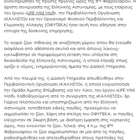
ολοκληρώθηκε τις πρώτες πρωινές ώρες της 8
Φεβρουαρίου. Η
άριστη συνεργασία της Ελληνικής Αστυνομίας, με τους εταίρους
του έργου «
LIFE Wild Wolf
», την Περιβαλλοντική Οργάνωση
«ΚΑΛΛΙΣΤΩ» και τον Οργανισμό Φυσικού Περιβάλλοντος και
Κλιματικής Αλλαγής (ΟΦΥΠΕΚΑ) ήταν αυτή που οδήγησε στην
επιτυχία της δύσκολης επιχείρησης.
Το νεαρό ζώο -πιθανώς σε αναζήτηση χώρου όπου θα ένοιωθε
ασφάλεια από αδέσποτα σκυλιά και από άλλους λύκους-
εγκλωβίστηκε σε περιφραγμένη έκταση που υπάγεται στη
δικαιοδοσία της Ελληνικής Αστυνομίας, η οποία έπραξε όπως
ορίζει ο νόμος, ενημερώνοντας άμεσα την Δασική Υπηρεσία.
Από την πλευρά της, η Δασική Υπηρεσία απευθύνθηκε στην
Περιβαλλοντική Οργάνωση «ΚΑΛΛΙΣΤΩ», η οποία ενεργοποίησε
την Ομάδα Άμεσης Επέμβασης για τον Λύκο, του έργου «LIFE Wild
Wolf». Καθοδηγούμενη από το συνεργάτη της «ΚΑΛΛΙΣΤΩΣ», δρ.
Γιώργο Ηλιόπουλο και υποστηριζόμενη από την Ελληνική
Αστυνομία, τοποθέτησε ειδικές παγίδες, προκειμένου να
αιχμαλωτίσει το ζώο. Χάρη στα στελέχη του ΟΦΥΠΕΚΑ, οι παγίδες
ελέγχονταν σε 24ωρη βάση, με ιδιαίτερη έμφαση στις νυχτερινές
ης
ώρες, που κινούνταν το ζώο. Τελικά, στις 4 π.μ. της 8
Φεβρουαρίου το ζώο αιχμαλωτίστηκε σε μία από τις παγίδες,
ραδιοσημάνθηκε και απελευθερώθηκε στους πρόποδες της