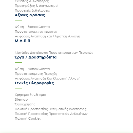
Εκθέσεις & Αναφορές
Προκηρύξεις & Διαγωνισμοί
Προσεχείς Εκδηλώσεις
Άξονες Δράσεις
Φύση – Βιοποικιλότητα
Προστατευόμενες περιοχές
Αειφόρος Ανάπτυξη και Κλιματική Αλλαγή
Μ.Δ.Π.Π
Μονάδες Διαχείρισης Προστατευόμενων Περιοχών
Έργα / Δραστηριότητα
Φύση – Βιοποικιλότητα
Προστατευόμενες Περιοχές
Αειφόρος Ανάπτυξη Και Κλιματική Αλλαγή
Γενικές Πληροφορίες
Χρήσιμοι Συνδέσμοι
Ακολουθήστε μας
Sitemap
Όροι χρήσης
Πολιτική Προστασίας Πνευματικής Ιδιοκτησίας
Πολιτική Προστασίας Προσωπικών Δεδομένων
Πολιτική Cookies