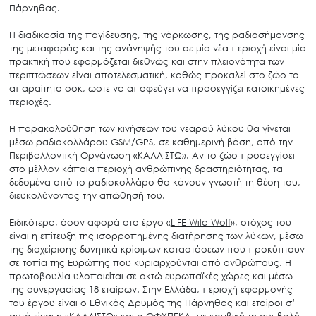
Πάρνηθας.
Η διαδικασία της παγίδευσης, της νάρκωσης, της ραδιοσήμανσης
της μεταφοράς και της ανάνηψής του σε μία νέα περιοχή είναι μία
πρακτική που εφαρμόζεται διεθνώς και στην πλειονότητα των
περιπτώσεων είναι αποτελεσματική, καθώς προκαλεί στο ζώο το
απαραίτητο σοκ, ώστε να αποφεύγει να προσεγγίζει κατοικημένες
περιοχές.
Η παρακολούθηση των κινήσεων του νεαρού λύκου θα γίνεται
μέσω ραδιοκολλάρου GSM/GPS, σε καθημερινή βάση, από την
Περιβαλλοντική Οργάνωση «ΚΑΛΛΙΣΤΩ». Αν το ζώο προσεγγίσει
στο μέλλον κάποια περιοχή ανθρώπινης δραστηριότητας, τα
δεδομένα από το ραδιοκολλάρο θα κάνουν γνωστή τη θέση του,
διευκολύνοντας την απώθησή του.
Ειδικότερα, όσον αφορά στο έργο «
LIFE Wild Wolf
», στόχος του
είναι η επίτευξη της ισορροπημένης διατήρησης των λύκων, μέσω
της διαχείρισης δυνητικά κρίσιμων καταστάσεων που προκύπτουν
σε τοπία της Ευρώπης που κυριαρχούνται από ανθρώπους. Η
πρωτοβουλία υλοποιείται σε οκτώ ευρωπαϊκές χώρες και μέσω
της συνεργασίας 18 εταίρων. Στην Ελλάδα, περιοχή εφαρμογής
του έργου είναι ο Εθνικός Δρυμός της Πάρνηθας και εταίροι σ’