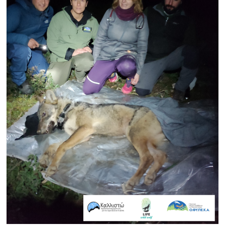
Search
for:
Ο.ΦΥ.ΠΕ.Κ.Α.
Νέα – Δημοσιότητα
Άξονες δράσης
Μ.Δ.Π.Π.
Έργα
Εισιτήρια
Επικοινωνία