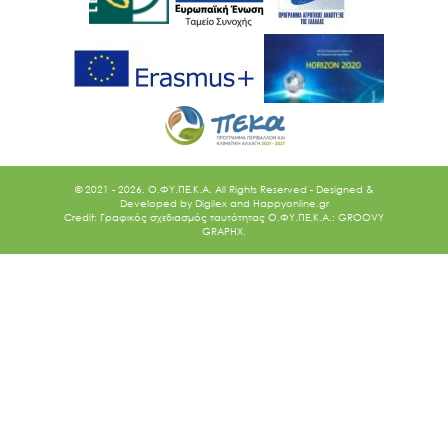
© 2021 - 2026. O.ΦΥ.ΠΕ.Κ.Α. All Rights Reserved - Designed &
Developed by
Digilex
and
Happyonline.gr
Credit: Γραφικός σχεδιασμός ταυτότητας Ο.ΦΥ.ΠΕ.Κ.Α.: GROOVY
GRAPHX.