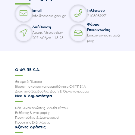
Email
Τηλέφωνο
info@necca.gov.gr
2108089271
Φόρμα
Διεύθυνση
Επικοινωνίας
Λεωφ. Μεσογείων
Επικοινωνήστε μαζί
207 Αθήνα 115 25
μας
Ο.ΦΥ.ΠΕ.Κ.Α.
Θεσμικό Πλαισιο
Ίδρυση, σκοπός και αρμοδιότητες ΟΦΥΠΕΚΑ
Διοικητικό Συμβούλιο, Δομή & Οργανόγραμμα
Νέα & Δημοσιότητα
Νέα, Ανακοινώσεις, Δελτία Τύπου
Εκθέσεις & Αναφορές
Προκηρύξεις & Διαγωνισμοί
Προσεχείς Εκδηλώσεις
Άξονες Δράσεις