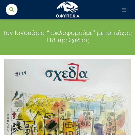
Search Button
Search
for:
Τον Ιανουάριο “κυκλοφορούμε” με το τεύχος
118 της Σχεδίας