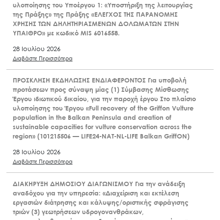
υλοποίησης του Υποέργου 1: «Υποστήριξη της λειτουργίας
της Πράξης» της Πράξης «ΕΛΕΓΧΟΣ ΤΗΣ ΠΑΡΑΝΟΜΗΣ
ΧΡΗΣΗΣ ΤΩΝ ΔΗΛΗΤΗΡΙΑΣΜΕΝΩΝ ΔΟΛΩΜΑΤΩΝ ΣΤΗΝ
ΥΠΑΙΘΡΟ» με κωδικό MIS 6016558.
28 Ιουλίου 2026
Διαβάστε Περισσότερα
ΠΡΟΣΚΛΗΣΗ ΕΚΔΗΛΩΣΗΣ ΕΝΔΙΑΦΕΡΟΝΤΟΣ Για υποβολή
προτάσεων προς σύναψη μίας (1) Σύμβασης Μίσθωσης
Έργου ιδιωτικού δικαίου, για την παροχή έργου Στο πλαίσιο
υλοποίησης του Έργου «Full recovery of the Griffon Vulture
population in the Balkan Peninsula and creation of
sustainable capacities for vulture conservation across the
region» (101215506 — LIFE24-NAT-NL-LIFE Balkan GriffON)
28 Ιουλίου 2026
Διαβάστε Περισσότερα
ΔΙΑΚΗΡΥΞΗ ΔΗΜΟΣΙΟΥ ΔΙΑΓΩΝΙΣΜΟΥ Για την ανάδειξη
αναδόχου για την υπηρεσία: «Διαχείριση και εκτέλεση
εργασιών διάτρησης και κάλυψης/οριστικής σφράγισης
τριών (3) γεωτρήσεων υδρογονανθράκων,