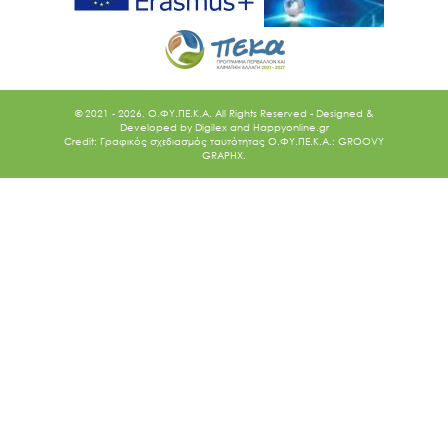
© 2021 - 2026. O.ΦΥ.ΠΕ.Κ.Α. All Rights Reserved - Designed &
Developed by
Digilex
and
Happyonline.gr
Credit: Γραφικός σχεδιασμός ταυτότητας Ο.ΦΥ.ΠΕ.Κ.Α.: GROOVY
GRAPHX.