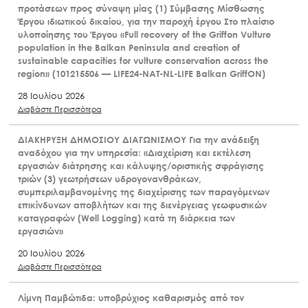
προτάσεων προς σύναψη μίας (1) Σύμβασης Μίσθωσης
Έργου ιδιωτικού δικαίου, για την παροχή έργου Στο πλαίσιο
υλοποίησης του Έργου «Full recovery of the Griffon Vulture
population in the Balkan Peninsula and creation of
sustainable capacities for vulture conservation across the
region» (101215506 — LIFE24-NAT-NL-LIFE Balkan GriffON)
28 Ιουλίου 2026
Διαβάστε Περισσότερα
ΔΙΑΚΗΡΥΞΗ ΔΗΜΟΣΙΟΥ ΔΙΑΓΩΝΙΣΜΟΥ Για την ανάδειξη
αναδόχου για την υπηρεσία: «Διαχείριση και εκτέλεση
εργασιών διάτρησης και κάλυψης/οριστικής σφράγισης
τριών (3) γεωτρήσεων υδρογονανθράκων,
συμπεριλαμβανομένης της διαχείρισης των παραγόμενων
επικίνδυνων αποβλήτων και της διενέργειας γεωφυσικών
καταγραφών (Well Logging) κατά τη διάρκεια των
εργασιών»
20 Ιουλίου 2026
Διαβάστε Περισσότερα
Λίμνη Παμβώτιδα: υποβρύχιος καθαρισμός από τον