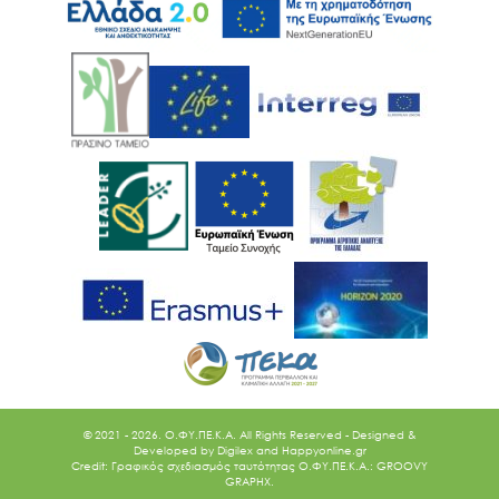
© 2021 - 2026. O.ΦΥ.ΠΕ.Κ.Α. All Rights Reserved - Designed &
Developed by
Digilex
and
Happyonline.gr
Credit: Γραφικός σχεδιασμός ταυτότητας Ο.ΦΥ.ΠΕ.Κ.Α.: GROOVY
GRAPHX.