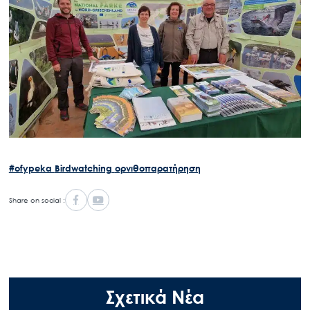
Search
for:
Ο.ΦΥ.ΠΕ.Κ.Α.
Νέα – Δημοσιότητα
Άξονες δράσης
Μ.Δ.Π.Π.
#ofypeka
Birdwatching
ορνιθοπαρατήρηση
Έργα
Εισιτήρια
Share on social :
Επικοινωνία
Σχετικά Νέα