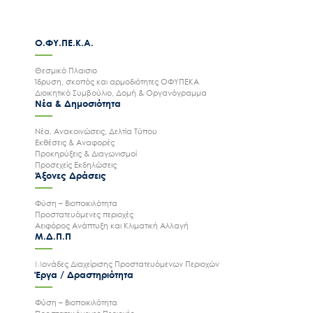
Ο.ΦΥ.ΠΕ.Κ.Α.
Θεσμικό Πλαισιο
Ίδρυση, σκοπός και αρμοδιότητες ΟΦΥΠΕΚΑ
Διοικητικό Συμβούλιο, Δομή & Οργανόγραμμα
Νέα & Δημοσιότητα
Νέα, Ανακοινώσεις, Δελτία Τύπου
Εκθέσεις & Αναφορές
Προκηρύξεις & Διαγωνισμοί
Προσεχείς Εκδηλώσεις
Άξονες Δράσεις
Φύση – Βιοποικιλότητα
Προστατευόμενες περιοχές
Αειφόρος Ανάπτυξη και Κλιματική Αλλαγή
Μ.Δ.Π.Π
Μονάδες Διαχείρισης Προστατευόμενων Περιοχών
Έργα / Δραστηριότητα
Φύση – Βιοποικιλότητα