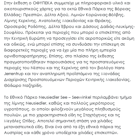
Στην έκθεση ο ΟΦΥΠΕΚΑ συμμετείχε με πληροφοριακό υλικό και
οικοτουριστικούς χάρτες για τα οκτώ Εθνικά Πάρκα της Βόρειας
Ελλάδας: Πρεσπών, Δέλτα Αξιού, Λιμνών Κορώνειας-Βόλβης,
Λίμνης Κερκίνης, Ανατολικής Μακεδονίας και Θράκης,
Οροσειράς Ροδόπης, Δέλτα Έβρου και Δάσους Δαδιάς-Λευκίμης-
Σουφλίου. Πρόκειται για περιοχές που μπορεί ο επισκέπτης από
την Κεντρική Ευρώπη να προσεγγίσει είτε αεροπορικώς είτε ακόμη
και οδικώς, ενώ μπορεί επίσης να συνδυάσει την επίσκεψη σε
διαφορετικές περιοχές για να έχει μία πιο πλήρη εμπειρία
ορνιθοπαρατήρησης. Επίσης, στο πλαίσιο της έκθεσης
πραγματοποιήθηκαν παρουσιάσεις για τις προστατευόμενες
περιοχές του Νέστου και της Κερκίνης από τον βιολόγο Hans
Jerrentrup και τον αναπληρωτή προϊστάμενο της Μονάδας
Διαχείρισης Προστατευόμενων Περιοχών Κεντρικής Μακεδονίας,
Θόδωρο Ναζηρίδη.
To Εθνικό Πάρκο Neusiedler See – Seewinkel περιλαμβάνει τμήμα
της λίμνης Neusiedler, καθώς και πολλούς μικρότερους
υγροτόπους, οι οποίοι φιλοξενούν μεγάλους πληθυσμούς
πουλιών, με πιο χαρακτηριστικά είδη τις Σταχτόχηνες και τις
Μεγάλες Ωτίδες. Αποτελεί σημαντική στάση για χιλιάδες
μεταναστευτικά είδη. Είναι ένα από τα έξη εθνικά πάρκα της
Αυστρίας και κάθε χρόνο υποδέχεται χιλιάδες επισκεπτών.