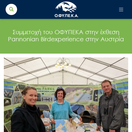
Search Button
Search
for:
Συμμετοχή του ΟΦΥΠΕΚΑ στην έκθεση
Pannonian Birdexperience στην Αυστρία