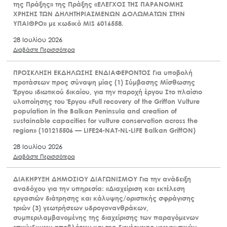
της Πράξης» της Πράξης «ΕΛΕΓΧΟΣ ΤΗΣ ΠΑΡΑΝΟΜΗΣ
ΧΡΗΣΗΣ ΤΩΝ ΔΗΛΗΤΗΡΙΑΣΜΕΝΩΝ ΔΟΛΩΜΑΤΩΝ ΣΤΗΝ
ΥΠΑΙΘΡΟ» με κωδικό MIS 6016558.
28 Ιουλίου 2026
Διαβάστε Περισσότερα
ΠΡΟΣΚΛΗΣΗ ΕΚΔΗΛΩΣΗΣ ΕΝΔΙΑΦΕΡΟΝΤΟΣ Για υποβολή
προτάσεων προς σύναψη μίας (1) Σύμβασης Μίσθωσης
Έργου ιδιωτικού δικαίου, για την παροχή έργου Στο πλαίσιο
υλοποίησης του Έργου «Full recovery of the Griffon Vulture
population in the Balkan Peninsula and creation of
sustainable capacities for vulture conservation across the
region» (101215506 — LIFE24-NAT-NL-LIFE Balkan GriffON)
28 Ιουλίου 2026
Διαβάστε Περισσότερα
ΔΙΑΚΗΡΥΞΗ ΔΗΜΟΣΙΟΥ ΔΙΑΓΩΝΙΣΜΟΥ Για την ανάδειξη
αναδόχου για την υπηρεσία: «Διαχείριση και εκτέλεση
εργασιών διάτρησης και κάλυψης/οριστικής σφράγισης
τριών (3) γεωτρήσεων υδρογονανθράκων,
συμπεριλαμβανομένης της διαχείρισης των παραγόμενων