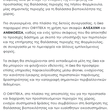
προστασίας της θαλάσσιας περιοχής της Νήσου Φορμίκουλα,
μίας σημαντικής περιοχής για τη θαλάσσια βιοποικιλότητα της
χώρας.
Πιο συγκεκριμένα, στο πλαίσιο της διετούς συνεργασίας, η iSea
παραχωρεί στον ΟΦΥΠΕΚΑ τη χρήση των σκαφών
ΑΛΙΣΑΧΝΗ
και
ΑΝΕΜΟΕΣΣΑ,
καθώς και ενός τρίτου σκάφους που θα αποκτηθεί
το προσεχές διάστημα, με σκοπό την υποστήριξη των περιπολιών
και της επιτήρησης της θαλάσσιας περιοχής της Φορμίκουλας,
σε συνεργασία με το Λιμεναρχείο και άλλους εμπλεκόμενους
φορείς.
Τα σκάφη θα στελεχώνονται από εκπαιδευμένα μέλη της iSea και
θα μπορούν να φιλοξενούν εθελοντές. Η iSea θα προσφέρει
επίσης υπηρεσίες παρακολούθησης μέσω drones, ενισχύοντας
την ικανότητα έγκαιρης ανίχνευσης περιστατικών παράνομης
δραστηριότητας και την καταγραφή σημαντικών περιβαλλοντικών
δεδομένων.
Ο ΟΦΥΠΕΚΑ, στο πλαίσιο της αποστολής του για την προστασία
και διαχείριση των προστατευόμενων περιοχών της χώρας,
ενισχύει συστηματικά δράσεις που συμβάλλουν στη διατήρηση της
θαλάσσιας βιοποικιλότητας και των ευαίσθητων οικοσυστημάτων,