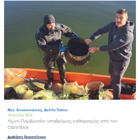
Νέα, Ανακοινώσεις, Δελτία Τύπου
18 Ιουλίου 2026
Λίμνη Παμβώτιδα: υποβρύχιος καθαρισμός από τον
ΟΦΥΠΕΚΑ
Διαβάστε Περισσότερα