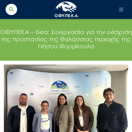
Search Button
Search
for:
ΟΦΥΠΕΚΑ – iSea: Συνεργασία για την ενίσχυση
της προστασίας της θαλάσσιας περιοχής της
Νήσου Φορμίκουλα