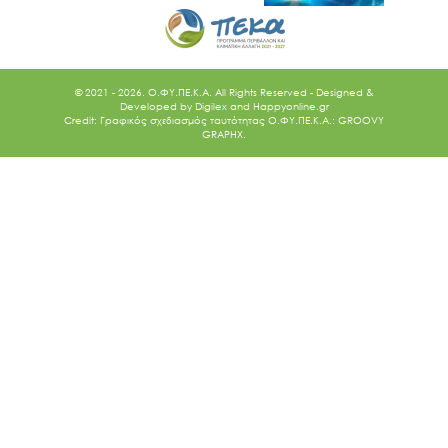
© 2021 - 2026. O.ΦΥ.ΠΕ.Κ.Α. All Rights Reserved - Designed &
Developed by
Digilex
and
Happyonline.gr
Credit: Γραφικός σχεδιασμός ταυτότητας Ο.ΦΥ.ΠΕ.Κ.Α.: GROOVY
GRAPHX.