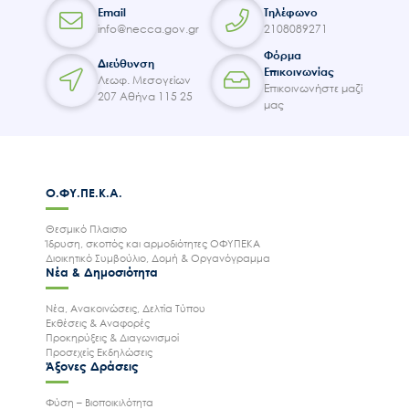
Email
Τηλέφωνο
info@necca.gov.gr
2108089271
Φόρμα
Διεύθυνση
Επικοινωνίας
Λεωφ. Μεσογείων
Επικοινωνήστε μαζί
207 Αθήνα 115 25
μας
Ο.ΦΥ.ΠΕ.Κ.Α.
Θεσμικό Πλαισιο
Ίδρυση, σκοπός και αρμοδιότητες ΟΦΥΠΕΚΑ
Διοικητικό Συμβούλιο, Δομή & Οργανόγραμμα
Νέα & Δημοσιότητα
Νέα, Ανακοινώσεις, Δελτία Τύπου
Εκθέσεις & Αναφορές
Προκηρύξεις & Διαγωνισμοί
Προσεχείς Εκδηλώσεις
Άξονες Δράσεις
Φύση – Βιοποικιλότητα