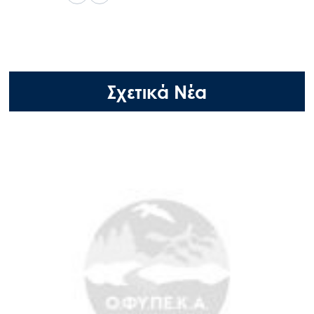
Σχετικά Νέα
Search
for:
Ο.ΦΥ.ΠΕ.Κ.Α.
Νέα – Δημοσιότητα
Άξονες δράσης