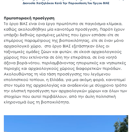
Διονυσία Χατζηλάκου Κατά Την Παρουσίαση Του Έργου ΒΙΑΣ
Πρωτοποριακή προσέγγιση
Το έργο ΒΙΑΣ είναι ένα έργο πρωτότυπο σε παγκόσμια κλίμακα,
καθώς ακολουθήθηκε μία καινοτόμα προσέγγιση. Παρότι έχουν
υπάρξει διεθνώς ορισμένες μελέτες που έχουν εστιάσει είτε σε
επιμέρους παραμέτρους της βιοποικιλότητας, είτε σε έναν μόνο
αρχαιολογικό χώρο, στο έργο ΒΙΑΣ εξετάστηκαν όλες οι
ταξινομικές ομάδες ζώων και φυτών, σε είκοσι αρχαιολογικούς
χώρους που εκτείνονται σε όλη την επικράτεια, σε ένα νοητό
άξονα βορά-νότου, περιλαμβάνοντας ηπειρωτικές και νησιωτικές
περιοχές και αρχαιολογικούς χώρους διαφορετικών περιόδων.
Ακολουθώντας τη νέα τάση προσέγγισης του λεγόμενου
«πολιτιστικού τοπίου», η Ελλάδα, για μια ακόμη φορά, καινοτομεί
στον τομέα της αρχαιολογίας και αναδεικνύει με σύγχρονο τρόπο
την ολιστική προσέγγιση των αρχαιολογικών χώρων και όλων των
στοιχείων που αυτοί περιβάλλουν, από την άυλη πολιτιστική
κληρονομιά έως τη βιοποικιλότητα.