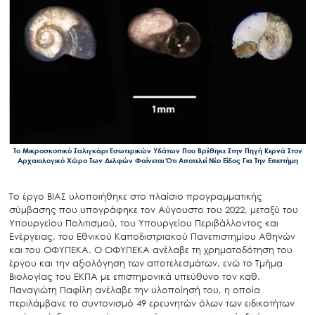
To Μικροσκοπικό Σαλιγκάρι Εσωτερικών Υδάτων Που Βρέθηκε Στην Πηγή Κερνά Στον
Αρχαιολογικό Χώρο Των Δελφών Φαίνεται Ότι Αποτελεί Νέο Είδος Για Την Επιστήμη
Το έργο ΒΙΑΣ υλοποιήθηκε στο πλαίσιο προγραμματικής
σύμβασης που υπογράφηκε τον Αύγουστο του 2022, μεταξύ του
Υπουργείου Πολιτισμού, του Υπουργείου Περιβάλλοντος και
Ενέργειας, του Εθνικού Καποδιστριακού Πανεπιστημίου Αθηνών
και του ΟΦΥΠΕΚΑ. Ο ΟΦΥΠΕΚΑ ανέλαβε τη χρηματοδότηση του
έργου και την αξιολόγηση των αποτελεσμάτων, ενώ το Τμήμα
Βιολογίας του ΕΚΠΑ με επιστημονικά υπεύθυνο τον καθ.
Παναγιώτη Παφίλη ανέλαβε την υλοποίησή του, η οποία
περιλάμβανε το συντονισμό 49 ερευνητών όλων των ειδικοτήτων