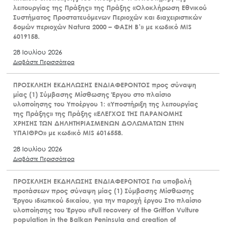
λειτουργίας της Πράξης» της Πράξης «Ολοκλήρωση Εθνικού
Συστήματος Προστατευόμενων Περιοχών και διαχειριστικών
δομών περιοχών Natura 2000 – ΦΑΣΗ Β’» με κωδικό MIS
6019158.
28 Ιουλίου 2026
Διαβάστε Περισσότερα
ΠΡΟΣΚΛΗΣΗ ΕΚΔΗΛΩΣΗΣ ΕΝΔΙΑΦΕΡΟΝΤΟΣ προς σύναψη
μίας (1) Σύμβασης Μίσθωσης Έργου στο πλαίσιο
υλοποίησης του Υποέργου 1: «Υποστήριξη της λειτουργίας
της Πράξης» της Πράξης «ΕΛΕΓΧΟΣ ΤΗΣ ΠΑΡΑΝΟΜΗΣ
ΧΡΗΣΗΣ ΤΩΝ ΔΗΛΗΤΗΡΙΑΣΜΕΝΩΝ ΔΟΛΩΜΑΤΩΝ ΣΤΗΝ
ΥΠΑΙΘΡΟ» με κωδικό MIS 6016558.
28 Ιουλίου 2026
Διαβάστε Περισσότερα
ΠΡΟΣΚΛΗΣΗ ΕΚΔΗΛΩΣΗΣ ΕΝΔΙΑΦΕΡΟΝΤΟΣ Για υποβολή
προτάσεων προς σύναψη μίας (1) Σύμβασης Μίσθωσης
Έργου ιδιωτικού δικαίου, για την παροχή έργου Στο πλαίσιο
υλοποίησης του Έργου «Full recovery of the Griffon Vulture
population in the Balkan Peninsula and creation of