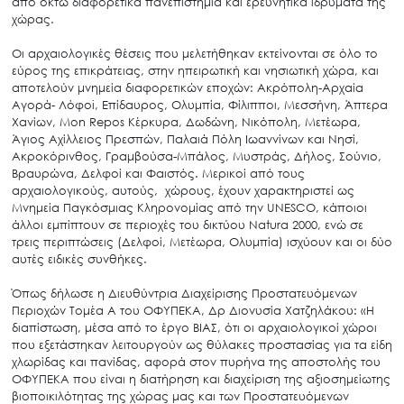
από οκτώ διαφορετικά πανεπιστήμια και ερευνητικά ιδρύματα της
χώρας.
Οι αρχαιολογικές θέσεις που μελετήθηκαν εκτείνονται σε όλο το
εύρος της επικράτειας, στην ηπειρωτική και νησιωτική χώρα, και
αποτελούν μνημεία διαφορετικών εποχών: Ακρόπολη-Αρχαία
Αγορά- Λόφοi, Επίδαυρος, Ολυμπία, Φίλιπποι, Μεσσήνη, Άπτερα
Χανίων, Mon Repos Κέρκυρα, Δωδώνη, Νικόπολη, Μετέωρα,
Άγιος Αχίλλειος Πρεσπών, Παλαιά Πόλη Ιωαννίνων και Νησί,
Ακροκόρινθος, Γραμβούσα-Μπάλος, Μυστράς, Δήλος, Σούνιο,
Βραυρώνα, Δελφοί και Φαιστός. Μερικοί από τους
αρχαιολογικούς, αυτούς, χώρους, έχουν χαρακτηριστεί ως
Μνημεία Παγκόσμιας Κληρονομίας από την UNESCO, κάποιοι
άλλοι εμπίπτουν σε περιοχές του δικτύου Natura 2000, ενώ σε
τρεις περιπτώσεις (Δελφοί, Μετέωρα, Ολυμπία) ισχύουν και οι δύο
αυτές ειδικές συνθήκες.
Όπως δήλωσε η Διευθύντρια Διαχείρισης Προστατευόμενων
Περιοχών Τομέα Α του ΟΦΥΠΕΚΑ, Δρ Διονυσία Χατζηλάκου: «Η
διαπίστωση, μέσα από το έργο ΒΙΑΣ, ότι οι αρχαιολογικοί χώροι
που εξετάστηκαν λειτουργούν ως θύλακες προστασίας για τα είδη
χλωρίδας και πανίδας, αφορά στον πυρήνα της αποστολής του
ΟΦΥΠΕΚΑ που είναι η διατήρηση και διαχείριση της αξιοσημείωτης
βιοποικιλότητας της χώρας μας και των Προστατευόμενων