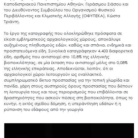
Καποδιστριακού Πανεπιστημίου Αθηνών, Γεράσιμου Σιάσου και
του Διευθύνοντος Συμβούλου του Οργανισμού Φυσικού
Περιβάλλοντος και Κλιματικής Αλλαγής (ΟΦΥΠΕΚΑ), Κώστα
Τριάντη.
Το έργο της καταγραφής που ολοκληρώθηκε πρόσφατα σε
είκοσι εμβληματικούς αρχαιολογικούς χώρους, αποκάλυψε
αυξημένους πληθυσμούς ειδών, καθώς και σπάνια, ενδημικά και
προστατευόμενα είδη. Συνολικά καταγράφηκαν 4.403 διαφορετικά
είδη, αριθμός που αντιστοιχεί στο 10,8% της ελληνικής
βιοποικιλότητας, σε μία έκταση που αντιστοιχεί μόλις στο 0,08%
της ελληνικής επικράτειας. Αποδεικνύεται, λοιπόν, ότι οι
αρχαιολογικοί χώροι λειτουργούν ως εναλλακτικό,
συμπληρωματικό δίκτυο προστασίας για την τοπική χλωρίδα και
πανίδα, χάρη στους αυστηρούς όρους προστασίας που διέπουν
τη λειτουργία τους και τους περιορισμούς που επιβάλλονται σε
δραστηριότητες που ασκούν πιέσεις στη βιοποικιλότητα, όπως το
κυνήγι, η εκτός σχεδίου δόμηση, η υπεράντληση υδάτων ή η
ρύπανση του εδάφους από την γεωργία