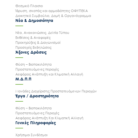
Θεσμικό Πλαισιο
Ίδρυση, σκοπός και αρμοδιότητες ΟΦΥΠΕΚΑ
Διοικητικό Συμβούλιο, Δομή & Οργανόγραμμα
Νέα & Δημοσιότητα
Νέα, Ανακοινώσεις, Δελτία Τύπου
Εκθέσεις & Αναφορές
Προκηρύξεις & Διαγωνισμοί
Προσεχείς Εκδηλώσεις
Άξονες Δράσεις
Ακολουθήστε μας
Φύση – Βιοποικιλότητα
Προστατευόμενες περιοχές
Αειφόρος Ανάπτυξη και Κλιματική Αλλαγή
Μ.Δ.Π.Π
Μονάδες Διαχείρισης Προστατευόμενων Περιοχών
Έργα / Δραστηριότητα
Φύση – Βιοποικιλότητα
Προστατευόμενες Περιοχές
Αειφόρος Ανάπτυξη Και Κλιματική Αλλαγή
Γενικές Πληροφορίες
Χρήσιμοι Συνδέσμοι