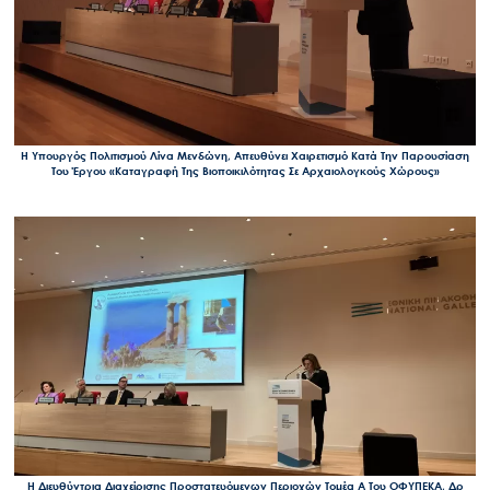
Νέα – Δημοσιότητα
Άξονες δράσης
Μ.Δ.Π.Π.
Έργα
Η Υπουργός Πολιτισμού Λίνα Μενδώνη, Απευθύνει Χαιρετισμό Κατά Την Παρουσίαση
Εισιτήρια
Του Έργου «Καταγραφή Της Βιοποικιλότητας Σε Αρχαιολογκούς Χώρους»
Επικοινωνία
Η Διευθύντρια Διαχείρισης Προστατευόμενων Περιοχών Τομέα Α Του ΟΦΥΠΕΚΑ, Δρ