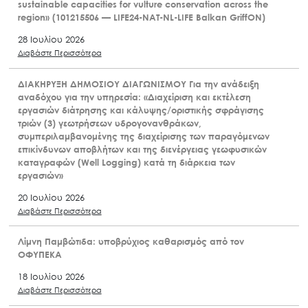
sustainable capacities for vulture conservation across the
region» (101215506 — LIFE24-NAT-NL-LIFE Balkan GriffON)
28 Ιουλίου 2026
Διαβάστε Περισσότερα
ΔΙΑΚΗΡΥΞΗ ΔΗΜΟΣΙΟΥ ΔΙΑΓΩΝΙΣΜΟΥ Για την ανάδειξη
αναδόχου για την υπηρεσία: «Διαχείριση και εκτέλεση
εργασιών διάτρησης και κάλυψης/οριστικής σφράγισης
τριών (3) γεωτρήσεων υδρογονανθράκων,
συμπεριλαμβανομένης της διαχείρισης των παραγόμενων
επικίνδυνων αποβλήτων και της διενέργειας γεωφυσικών
καταγραφών (Well Logging) κατά τη διάρκεια των
εργασιών»
20 Ιουλίου 2026
Διαβάστε Περισσότερα
Λίμνη Παμβώτιδα: υποβρύχιος καθαρισμός από τον
ΟΦΥΠΕΚΑ
18 Ιουλίου 2026
Διαβάστε Περισσότερα