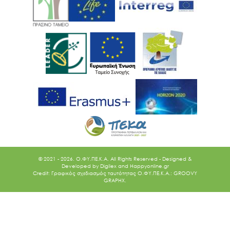
© 2021 - 2026. O.ΦΥ.ΠΕ.Κ.Α. All Rights Reserved - Designed &
Developed by
Digilex
and
Happyonline.gr
Credit: Γραφικός σχεδιασμός ταυτότητας Ο.ΦΥ.ΠΕ.Κ.Α.: GROOVY
GRAPHX.