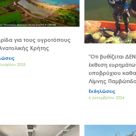
Άξονες δράσης
Μ.Δ.Π.Π.
ρίδα για τους υγροτόπους
Ανατολικής Κρήτης
Έργα
"Οτι βυθίζεται ΔΕΝ
λώσεις
έκθεση ευρημάτω
νουαρίου 2025
Εισιτήρια
υποβρύχιου καθα
Λίμνης Παμβώτιδ
Εκδηλώσεις
Επικοινωνία
6 Δεκεμβρίου 2024