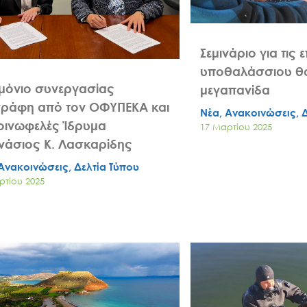
Σεμινάριο για τις 
υποθαλάσσιου θ
μόνιο συνεργασίας
μεγαπανίδα
γράφη από τον ΟΦΥΠΕΚΑ και
Νέα, Ανακοινώσεις, 
οινωφελές Ίδρυμα
17 Μαρτίου 2025
νάσιος Κ. Λασκαρίδης
Ανακοινώσεις, Δελτία Τύπου
Search
for:
ρτίου 2025
Ο.ΦΥ.ΠΕ.Κ.Α.
Νέα – Δημοσιότητα