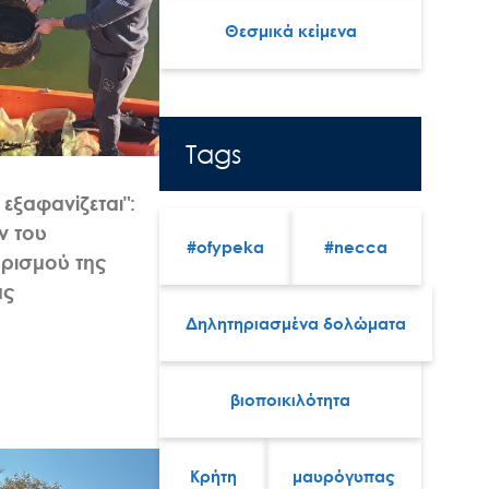
Θεσμικά κείμενα
Tags
 εξαφανίζεται":
ν του
#ofypeka
#necca
ρισμού της
ας
Δηλητηριασμένα δολώματα
βιοποικιλότητα
Κρήτη
μαυρόγυπας