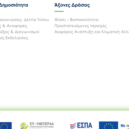
 Δημοσιότητα
Άξονες Δράσεις
ακοινώσεις, Δελτία Τύπου
Φύση – Βιοποικιλότητα
ις & Αναφορές
Προστατευόμενες περιοχές
ξεις & Διαγωνισμοί
Αειφόρος Ανάπτυξη και Κλιματική Αλ
ίς Εκδηλώσεις
Ακολουθήστε μας