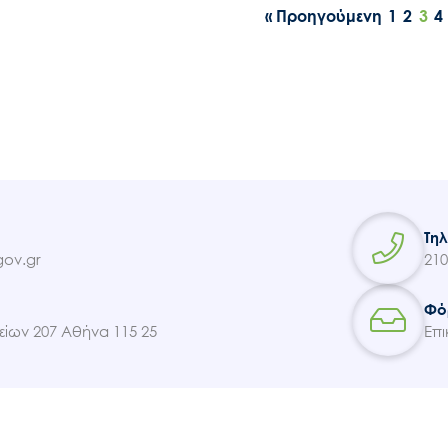
« Προηγούμενη
1
2
3
4
Τη
ov.gr
210
Φό
ίων 207 Αθήνα 115 25
Επι