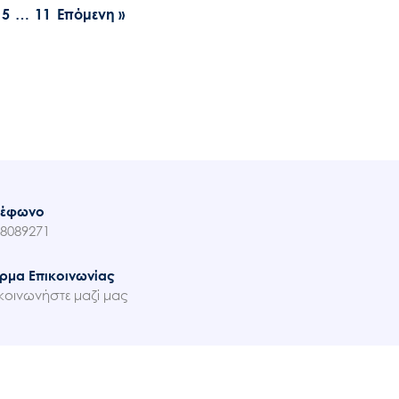
5
…
11
Επόμενη »
λέφωνο
8089271
ρμα Επικοινωνίας
κοινωνήστε μαζί μας