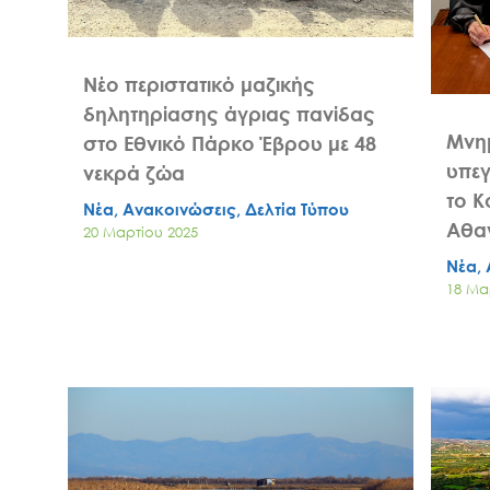
Νέο περιστατικό μαζικής
δηλητηρίασης άγριας πανίδας
Μνη
στο Εθνικό Πάρκο Έβρου με 48
υπε
νεκρά ζώα
το Κ
Νέα, Ανακοινώσεις, Δελτία Τύπου
Αθα
20 Μαρτίου 2025
Νέα, 
18 Μα