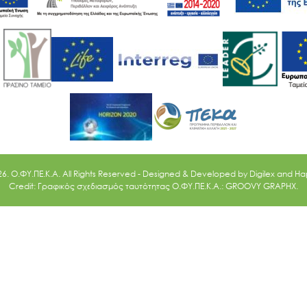
26. O.ΦΥ.ΠΕ.Κ.Α. All Rights Reserved - Designed & Developed by
Digilex
and
Ha
Credit: Γραφικός σχεδιασμός ταυτότητας Ο.ΦΥ.ΠΕ.Κ.Α.: GROOVY GRAPHX.