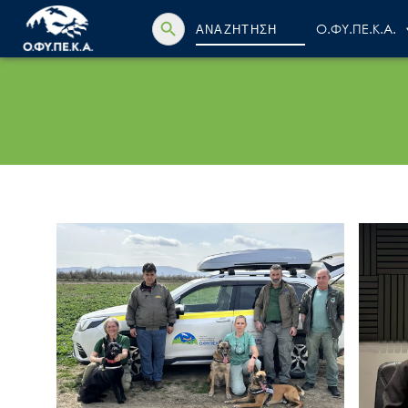
Search Button
Search
Ο.ΦΥ.ΠΕ.Κ.Α.
for: