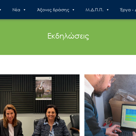
Nέα
Άξονες δράσης
Μ.Δ.Π.Π.
Έργα -
Εκδηλώσεις