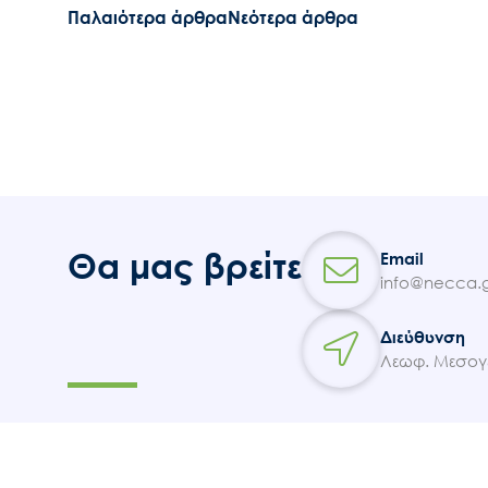
Πλοήγηση
Παλαιότερα άρθρα
Νεότερα άρθρα
άρθρων
Θα μας βρείτε
Email
info@necca.g
Διεύθυνση
Λεωφ. Μεσογε