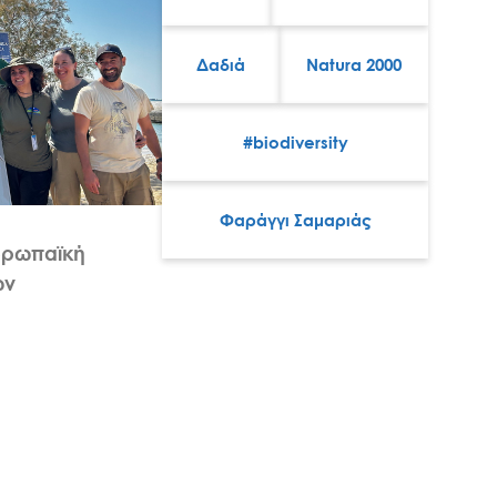
Δαδιά
Natura 2000
#biodiversity
Φαράγγι Σαμαριάς
υρωπαϊκή
ών