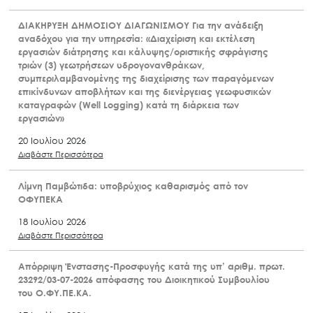
ΔΙΑΚΗΡΥΞΗ ΔΗΜΟΣΙΟΥ ΔΙΑΓΩΝΙΣΜΟΥ Για την ανάδειξη
αναδόχου για την υπηρεσία: «Διαχείριση και εκτέλεση
εργασιών διάτρησης και κάλυψης/οριστικής σφράγισης
τριών (3) γεωτρήσεων υδρογονανθράκων,
συμπεριλαμβανομένης της διαχείρισης των παραγόμενων
επικίνδυνων αποβλήτων και της διενέργειας γεωφυσικών
καταγραφών (Well Logging) κατά τη διάρκεια των
εργασιών»
20 Ιουλίου 2026
Διαβάστε Περισσότερα
Λίμνη Παμβώτιδα: υποβρύχιος καθαρισμός από τον
ΟΦΥΠΕΚΑ
18 Ιουλίου 2026
Διαβάστε Περισσότερα
Απόρριψη Ένστασης-Προσφυγής κατά της υπ’ αριθμ. πρωτ.
23292/03-07-2026 απόφασης του Διοικητικού Συμβουλίου
του Ο.ΦΥ.ΠΕ.ΚΑ.