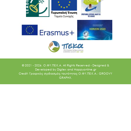
© 2021 - 2026. O.ΦΥ.ΠΕ.Κ.Α. All Rights Reserved - Designed &
Developed by
Digilex
and
Happyonline.gr
Credit: Γραφικός σχεδιασμός ταυτότητας Ο.ΦΥ.ΠΕ.Κ.Α.: GROOVY
GRAPHX.