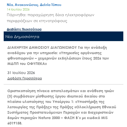
Νέα, Ανακοινώσεις, Δελτία Τύπου
14 Ιουλίου 2026
Πάρνηθα: παραχώρηση δέκα ηλεκτροφόρων
περιφράξεων σε κτηνοτρόφους
Διαβάστε Περισσότερα
Nέα Δημοσιότητα
ΔΙΑΚΗΡΥΞΗ ΔΗΜΟΣΙΟΥ ΔΙΑΓΩΝΙΣΜΟΥ Για την ανάδειξη
αναδόχου για την υπηρεσία: «Υπηρεσίες οργάνωσης
φθινοπωρινών – χειμερινών εκδηλώσεων έτους 2026 των
ΜΔΠΠ του ΟΦΥΠΕΚΑ»
31 Ιουλίου 2026
Διαβάστε Περισσότερα
Οριστικοποίηση πίνακα αποτελεσμάτων και ανάθεση τριών
(3) συμβάσεων μίσθωσης έργου ιδιωτικού δικαίου στο
πλαίσιο υλοποίησης του Υποέργου 1: «Υποστήριξη της
λειτουργίας της Πράξης» της Πράξης «Ολοκλήρωση Εθνικού
Συστήματος Προστατευόμενων Περιοχών και διαχειριστικών
δομών περιοχών Natura 2000 – ΦΑΣΗ Β’» με κωδικό MIS
6019158.