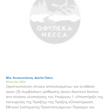
Search
for:
Ο.ΦΥ.ΠΕ.Κ.Α.
Νέα, Ανακοινώσεις, Δελτία Τύπου
28 Ιουλίου 2026
Νέα – Δημοσιότητα
Οριστικοποίηση πίνακα αποτελεσμάτων και ανάθεση
Άξονες δράσης
τριών (3) συμβάσεων μίσθωσης έργου ιδιωτικού δικαίου
στο πλαίσιο υλοποίησης του Υποέργου 1: «Υποστήριξη της
Μ.Δ.Π.Π.
λειτουργίας της Πράξης» της Πράξης «Ολοκλήρωση
Έργα
Εθνικού Συστήματος Προστατευόμενων Περιοχών και