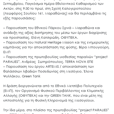
Σεπτεμβρίου, Παγκόσμια Ημέρα Εθελοντικού Καθαρισμού των
Ακτών, στις 9:30 το πρωί, στη Σχολή Καλογεροπούλου
(Λεωφόρος Σουλίου 161, Μαραθώνας) και θα περιλαμβάνει τις
εξής παρουσιάσεις:
– Παρουσίαση του Εθνικού Πάρκου Σχινιά – Μαραθώνα και
ανάδειξη της αξίας διατήρησης του μέσω των έργων διαχείρισης
και προστασίας, Ελένη Κατσιρώδη, ΟΦΥΠΕΚΑ.
– Παρουσίαση του Natural Heritage Mission και της ενημερωτικής
καμπάνιας για την αποκατάσταση της φύσης, Βέρα Μπουγιούρη,
ΕΜΠ
– Παρουσίαση της πρωτοβουλίας υιοθεσίας παραλιών “project
PARALIES”, Ανδρέας Σωτηρόπουλος, TERRA NOVA ΕΠΕ
– Παρουσίαση του έργου ARTEMIS / αποκατάσταση των
θαλάσσιων λιβαδιών Ποσειδωνίας στη Μεσόγειο, Έλενα
Ψυλλάκου, Green Tank
Η δράση διοργανώνεται από το Εθνικό Μετσόβιο Πολυτεχνείο
(ΕΜΠ), τον Οργανισμό Φυσικού Περιβάλλοντος και Κλιματικής
Αλλαγής (ΟΦΥΠΕΚΑ) και την GREEN TANK, που είναι μέλη της
«Αποστολής για τη Φυσική Κληρονομιά της Μεσογείου».
Την ίδια μέρα, στο πλαίσιο της πρωτοβουλίας “project PARALIES”