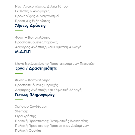
Νέα, Ανακοινώσεις, Δελτία Τύπου
Εκθέσεις & Αναφορές
Προκηρύξεις & Διαγωνισμοί
Προσεχείς Εκδηλώσεις
Άξονες Δράσεις
Φύση – Βιοποικιλότητα
Προστατευόμενες περιοχές
Αειφόρος Ανάπτυξη και Κλιματική Αλλαγή
Μ.Δ.Π.Π
Μονάδες Διαχείρισης Προστατευόμενων Περιοχών
Έργα / Δραστηριότητα
Φύση – Βιοποικιλότητα
Προστατευόμενες Περιοχές
Αειφόρος Ανάπτυξη Και Κλιματική Αλλαγή
Γενικές Πληροφορίες
Χρήσιμοι Συνδέσμοι
Sitemap
Όροι χρήσης
Πολιτική Προστασίας Πνευματικής Ιδιοκτησίας
Πολιτική Προστασίας Προσωπικών Δεδομένων
Πολιτική Cookies