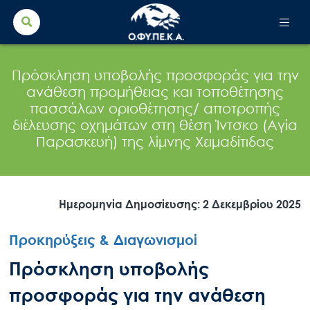
Search Button
Search
for:
Πρόσκληση υποβολής προσφοράς για την
ανάθεση προμήθειας και τοποθέτησης
πασσάλων οριοθέτησης/ αποτροπής
διέλευσης οχημάτων στη θέση Ίντσκο (Αγία
Παρασκευή) της λίμνης Χειμαδίτιδας
Ημερομηνία Δημοσίευσης: 2 Δεκεμβρίου 2025
Προκηρύξεις & Διαγωνισμοί
Πρόσκληση υποβολής
προσφοράς για την ανάθεση