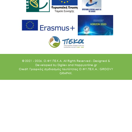
© 2021 - 2026. O.ΦΥ.ΠΕ.Κ.Α. All Rights Reserved - Designed &
Developed by
Digilex
and
Happyonline.gr
Credit: Γραφικός σχεδιασμός ταυτότητας Ο.ΦΥ.ΠΕ.Κ.Α.: GROOVY
GRAPHX.